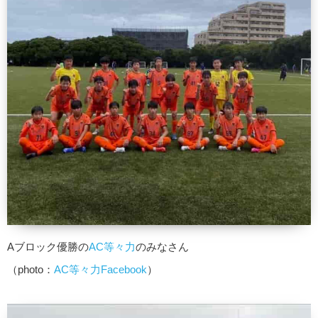
Aブロック優勝の
AC等々力
のみなさん
（photo：
AC等々力Facebook
）