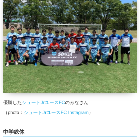
優勝した
シュートJrユースFC
のみなさん
（photo：
シュートJrユースFC Instagram
）
中学総体