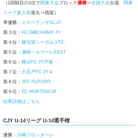
（1回戦目の1位で
関東大会
ブロック
優勝
⇒
全国大会
出場、
関東
リーグ参入戦
進出⇒残留）
準優勝：
エスペランサSCJY
第３位：
FC川崎CHAMP JY
第４位：
横須賀シーガルズFC
第５位：
湘南ベルマーレEAST
第６位：
横浜FC JY戸塚
第７位：
大豆戸FC JY A
第８位：
JFC FUTURO
第９位：
FC HORTENCIA
結果詳細はこちら
CJY U-14リーグ U-14選手権
優勝：
川崎フロンターレ