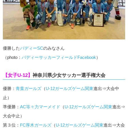
優勝した
バディーSC
のみなさん
（photo：
バディーサッカーフィールドFacebook
）
【女子U-12】
神奈川県少女サッカー選手権大会
優勝：
青葉ガールズ
（
U-12ガールズゲーム関東
進出⇒大会中
止）
準優勝：
AC等々力マーメイド
（
U-12ガールズゲーム関東
進出⇒
大会中止）
第３位：
FC厚木ガールズ
（
U-12ガールズゲーム関東
進出⇒大会