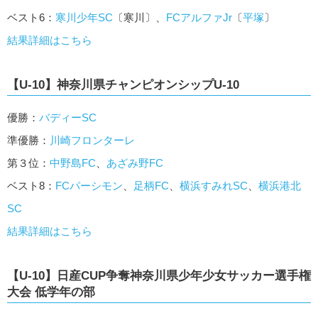
ベスト6：
寒川少年SC
〔寒川〕、
FCアルファJr
〔
平塚
〕
結果詳細はこちら
【U-10】神奈川県チャンピオンシップU-10
優勝：
バディーSC
準優勝：
川崎フロンターレ
第３位：
中野島FC
、
あざみ野FC
ベスト8：
FCパーシモン
、
足柄FC
、
横浜すみれSC
、
横浜港北
SC
結果詳細はこちら
【U-10】日産CUP争奪神奈川県少年少女サッカー選手権
大会 低学年の部