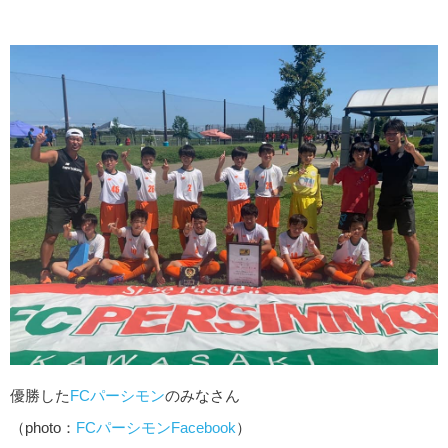
優勝した
FCパーシモン
のみなさん
（photo：
FCパーシモンFacebook
）