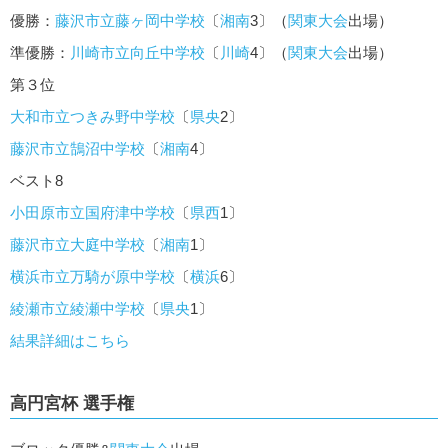
優勝：
藤沢市立藤ヶ岡中学校
〔
湘南
3〕（
関東大会
出場）
準優勝：
川崎市立向丘中学校
〔
川崎
4〕（
関東大会
出場）
第３位
大和市立つきみ野中学校
〔
県央
2〕
藤沢市立鵠沼中学校
〔
湘南
4〕
ベスト8
小田原市立国府津中学校
〔
県西
1〕
藤沢市立大庭中学校
〔
湘南
1〕
横浜市立万騎が原中学校
〔
横浜
6〕
綾瀬市立綾瀬中学校
〔
県央
1〕
結果詳細はこちら
高円宮杯 選手権