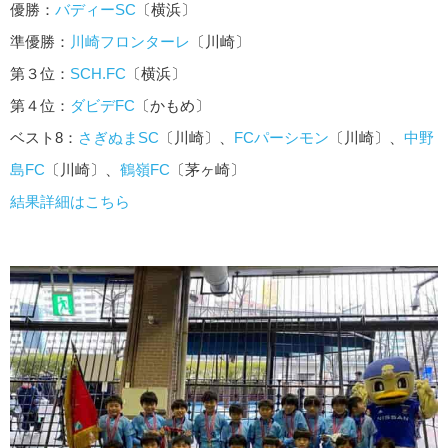
優勝：
バディーSC
〔横浜〕
準優勝：
川崎フロンターレ
〔川崎〕
第３位：
SCH.FC
〔横浜〕
第４位：
ダビデFC
〔かもめ〕
ベスト8：
さぎぬまSC
〔川崎〕、
FCパーシモン
〔川崎〕、
中野
島FC
〔川崎〕、
鶴嶺FC
〔茅ヶ崎〕
結果詳細はこちら