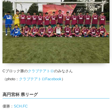
Cブロック勝の
クラブテアトロ
のみなさん
（photo：
クラブテアトロFacebook
）
高円宮杯 県リーグ
優勝：
SCH.FC