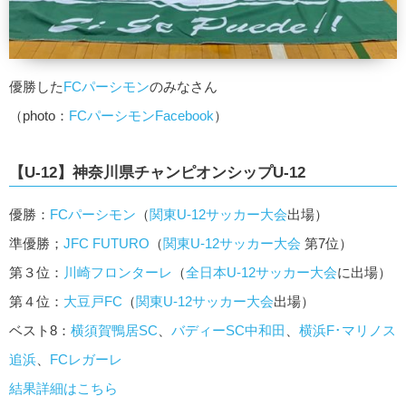
優勝した
FCパーシモン
のみなさん
（photo：
FCパーシモンFacebook
）
【U-12】神奈川県チャンピオンシップU-12
優勝：
FCパーシモン
（
関東U-12サッカー大会
出場）
準優勝；
JFC FUTURO
（
関東U-12サッカー大会
第7位）
第３位：
川崎フロンターレ
（
全日本U-12サッカー大会
に出場）
第４位：
大豆戸FC
（
関東U-12サッカー大会
出場）
ベスト8：
横須賀鴨居SC
、
バディーSC中和田
、
横浜F･マリノス
追浜
、
FCレガーレ
結果詳細はこちら