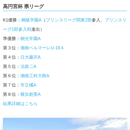
高円宮杯 県リーグ
K1優勝：
桐蔭学園A
（
プリンスリーグ関東2部
参入
、
プリンスリ
ーグ1部参入戦
進出）
準優勝：
桐光学園A
第３位：
湘南ベルマーレU-18Ａ
第４位：
日大藤沢A
第５位：
法政二A
第６位：
湘南工科大附A
第７位：
市立橘A
第８位：
横浜創英A
結果詳細はこちら