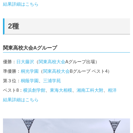
結果詳細はこちら
2種
関東高校大会Aグループ
優勝：
日大藤沢
（
関東高校大会
Aグループ出場）
準優勝：
桐光学園
（
関東高校大会
Bグループ ベスト4）
第３位：
桐蔭学園
、
三浦学苑
ベスト8：
横浜創学館
、
東海大相模
、
湘南工科大附
、
相洋
結果詳細はこちら