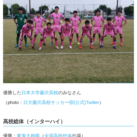
優勝した
日本大学藤沢高校
のみなさん
（photo：
日大藤沢高校サッカー部(公式)Twitter
）
高校総体（インターハイ）
優勝：
東海大相模
（
全国高校総体
出場）