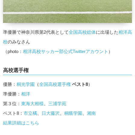
準優勝で神奈川県第2代表として
全国高校総体
に出場した
相洋高
校
のみなさん
（photo：
相洋高校サッカー部公式Twitterアカウント
）
高校選手権
優勝：
桐光学園
（
全国高校選手権
ベスト8
）
準優勝：
相洋
第３位：
東海大相模
、
三浦学苑
ベスト8：
市立橘
、
日大藤沢
、
桐蔭学園
、
湘南
結果詳細はこちら