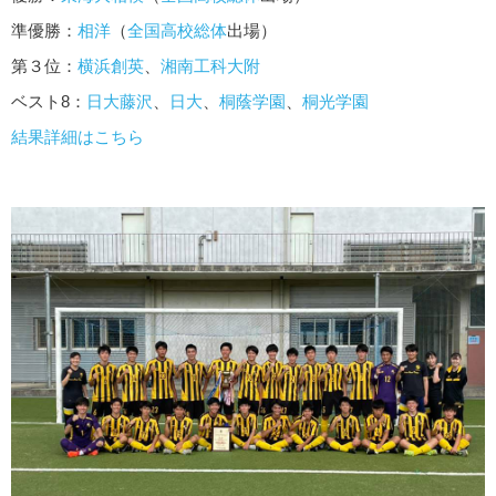
準優勝：
相洋
（
全国高校総体
出場）
第３位：
横浜創英
、
湘南工科大附
ベスト8：
日大藤沢
、
日大
、
桐蔭学園
、
桐光学園
結果詳細はこちら