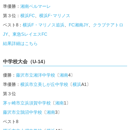
準優勝：
湘南ベルマーレ
第３位：
横浜FC
、
横浜F･マリノス
ベスト8：
横浜F・マリノス追浜
、
FC湘南JY
、
クラブテアトロ
JY
、
東急SレイエスFC
結果詳細はこちら
中学校大会（U-14）
優勝：
藤沢市立湘洋中学校
〔
湘南
4〕
準優勝：
横浜市立美しが丘中学校
〔
横浜
A1〕
第３位
茅ヶ崎市立浜須賀中学校
〔
湘南
1〕
藤沢市立鵠沼中学校
〔
湘南
3〕
ベスト8