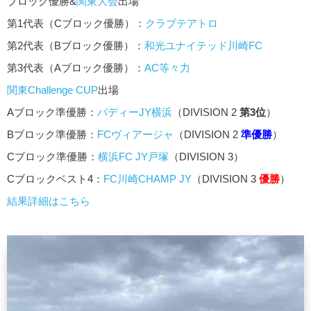
ブロック優勝&
関東大会
出場
第1代表（Cブロック優勝）：
クラブテアトロ
第2代表（Bブロック優勝）：
和光ユナイテッド川崎FC
第3代表（Aブロック優勝）：
AC等々力
関東Challenge CUP
出場
Aブロック準優勝：
バディーJY横浜
（DIVISION 2
第3位
）
Bブロック準優勝：
FCヴィアージャ
（DIVISION 2
準優勝
）
Cブロック準優勝：
横浜FC JY戸塚
（DIVISION 3）
Cブロックベスト4：
FC川崎CHAMP JY
（DIVISION 3
優勝
）
結果詳細はこちら