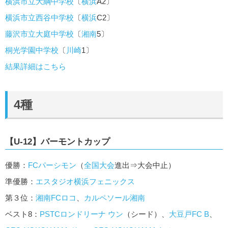
横浜市立大綱中学校
〔
横浜
A2〕
横浜市立西谷中学校
〔
横浜
C2〕
藤沢市立大庭中学校
〔
湘南
5〕
桐光学園中学校
〔
川崎
1〕
結果詳細はこちら
4種
【U-12】バーモントカップ
優勝：
FCパーシモン
（
全国大会
進出⇒大会中止）
準優勝：
エスタジオ横浜フェニックス
第３位：
湘南
FCロコ
、
カルペソール湘南
ベスト8：
PSTCロンドリーナ ウン
（シード）、
大豆戸FC B
、