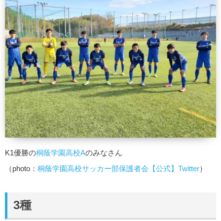
K1優勝の
桐蔭学園高校A
のみなさん
（photo：
桐蔭学園高校サッカー部保護者会【公式】Twitter
）
3種