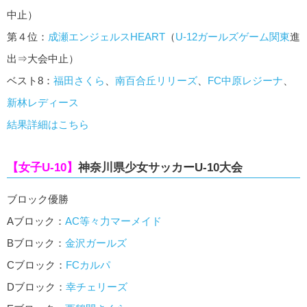
中止）
第４位：
成瀬エンジェルスHEART
（
U-12ガールズゲーム関東
進
出⇒大会中止）
ベスト8：
福田さくら
、
南百合丘リリーズ
、
FC中原レジーナ
、
新林レディース
結果詳細はこちら
【女子U-10】
神奈川県少女サッカーU-10大会
ブロック優勝
Aブロック：
AC等々力マーメイド
Bブロック：
金沢ガールズ
Cブロック：
FCカルパ
Dブロック：
幸チェリーズ