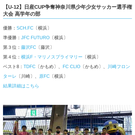
【U-12】日産CUP争奪神奈川県少年少女サッカー選手権
大会 高学年の部
優勝：
SCH.FC
〔横浜〕
準優勝：
JFC FUTURO
〔横浜〕
第３位：
藤沢FC
〔藤沢〕
第４位：
横浜F・マリノスプライマリー
〔横浜〕
ベスト8：
TDFC
〔かもめ〕、
FC CLIO
〔かもめ〕、
川崎フロン
ターレ
〔川崎〕、
原FC
〔横浜〕
結果詳細はこちら