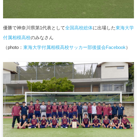
優勝で神奈川県第1代表として
全国高校総体
に出場した
東海大学
付属相模高校
のみなさん
（photo：
東海大学付属相模高校サッカー部後援会Facebook
）