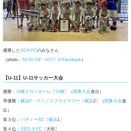
優勝した
SCH.FC
のみなさん
（photo：
SCHﾌｯﾄﾎﾞｰﾙｸﾗﾌﾞJr Facebook
）
【U-11】U-11サッカー大会
優勝：
川崎フロンターレ
〔
川崎
〕（
関東大会
進出）
準優勝：
横浜F・マリノスプライマリー
〔
横浜
2〕（
関東大会
進
出）
第３位：
バディーSC
〔
横浜
1〕
第４位：
GEO-X FC
〔大和〕