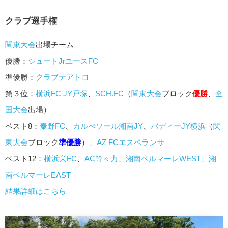
クラブ選手権
関東大会
出場チーム
優勝：
シュートJrユースFC
準優勝：
クラブテアトロ
第３位：
横浜FC JY戸塚
、
SCH.FC
（
関東大会
ブロック
優勝
、
全
国大会
出場）
ベスト8：
秦野FC
、
カルぺソール湘南JY
、
バディーJY横浜
（
関
東大会
ブロック
準優勝
）、
AZ FCエスペランサ
ベスト12：
横浜栄FC
、
AC等々力
、
湘南ベルマーレWEST
、
湘
南ベルマーレEAST
結果詳細はこちら