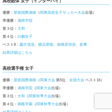
高校総体 女子（インターハイ）
優勝：
星槎国際湘南
（
関東高校女子サッカー大会
出場）
準優勝：
湘南学院
第３位：
大和
第４位：
白鵬女子
ベスト8：
藤沢清流
、
横浜翠陵
、
相模原弥栄
、
多摩
結果詳細はこちら
高校選手権 女子
優勝：
星槎国際湘南
（
関東大会
第5位、
全国大会
ベスト16
）
準優勝：
湘南学院
（
関東大会
出場）
第３位：
大和
（
関東秋季大会
出場）
第４位：
桐蔭学園
（
関東秋季大会
出場）
結果詳細はこちら