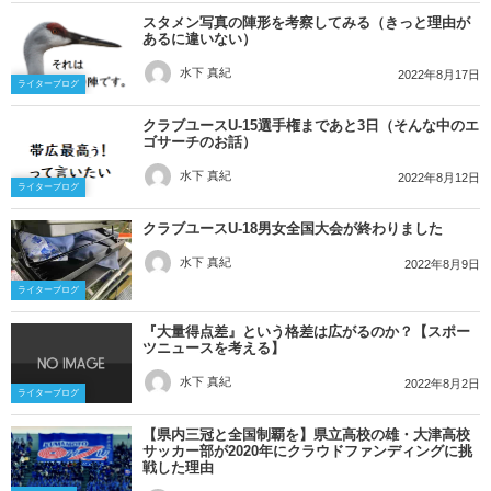
スタメン写真の陣形を考察してみる（きっと理由が
あるに違いない）
水下 真紀
2022年8月17日
ライターブログ
クラブユースU-15選手権まであと3日（そんな中のエ
ゴサーチのお話）
水下 真紀
2022年8月12日
ライターブログ
クラブユースU-18男女全国大会が終わりました
水下 真紀
2022年8月9日
ライターブログ
『大量得点差』という格差は広がるのか？【スポー
ツニュースを考える】
水下 真紀
2022年8月2日
ライターブログ
【県内三冠と全国制覇を】県立高校の雄・大津高校
サッカー部が2020年にクラウドファンディングに挑
戦した理由