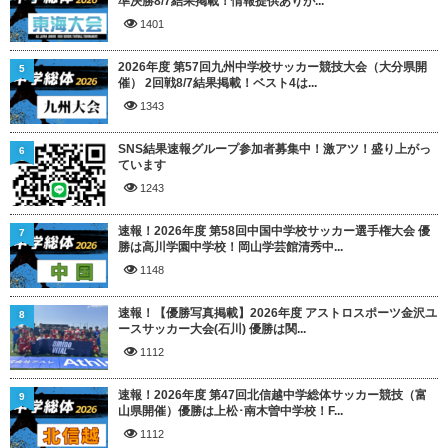
準決勝8/7結果掲載！情報提供ありが...
1401
2026年度 第57回九州中学校サッカー競技大会（大分県開
5
催） 2回戦8/7結果掲載！ベスト4は...
1343
SNS結果速報グループ参加者募集中！激アツ！盛り上がっ
6
ています
1243
速報！2026年度 第58回中国中学校サッカー選手権大会 優
7
勝は高川学園中学校！岡山学芸館清秀中...
1148
速報！【優勝写真掲載】2026年度 アストロスポーツ金沢ユ
8
ースサッカー大会(石川) 優勝は関...
1112
速報！2026年度 第47回北信越中学総体サッカー競技（富
9
山県開催）優勝は上松･南木曽中学校！F...
1112