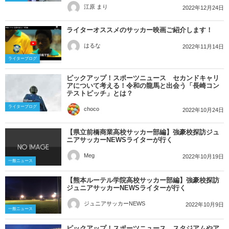
江原 まり
2022年12月24日
ライターオススメのサッカー映画ご紹介します！
はるな
2022年11月14日
ライターブログ
ピックアップ！スポーツニュース セカンドキャリ
アについて考える！令和の龍馬と出会う「長崎コン
テストピッチ」とは？
ライターブログ
choco
2022年10月24日
【県立前橋商業高校サッカー部編】強豪校探訪ジュ
ニアサッカーNEWSライターが行く
Meg
2022年10月19日
一般ニュース
【熊本ルーテル学院高校サッカー部編】強豪校探訪
ジュニアサッカーNEWSライターが行く
ジュニアサッカーNEWS
2022年10月9日
一般ニュース
ピックアップ！スポーツニュース スタジアムやア