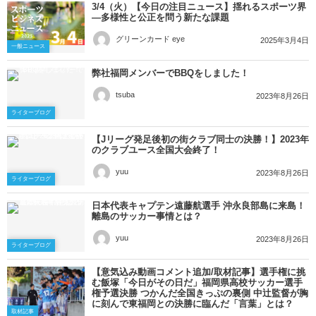
3/4（火）【今日の注目ニュース】揺れるスポーツ界
—多様性と公正を問う新たな課題
グリーンカード eye
2025年3月4日
一般ニュース
弊社福岡メンバーでBBQをしました！
tsuba
2023年8月26日
ライターブログ
【Jリーグ発足後初の街クラブ同士の決勝！】2023年
のクラブユース全国大会終了！
yuu
2023年8月26日
ライターブログ
日本代表キャプテン遠藤航選手 沖永良部島に来島！
離島のサッカー事情とは？
yuu
2023年8月26日
ライターブログ
【意気込み動画コメント追加/取材記事】選手権に挑
む飯塚「今日がその日だ」福岡県高校サッカー選手
権予選決勝 つかんだ全国きっぷの裏側 中辻監督が胸
に刻んで東福岡との決勝に臨んだ「言葉」とは？
取材記事