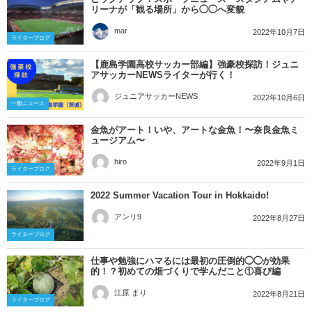
リーナが「観る場所」から◯◯へ変貌
mar
2022年10月7日
ライターブログ
【鹿島学園高校サッカー部編】強豪校探訪！ジュニ
アサッカーNEWSライターが行く！
ジュニアサッカーNEWS
2022年10月6日
一般ニュース
金魚がアート！いや、アートな金魚！〜奈良金魚ミ
ュージアム〜
hiro
2022年9月1日
ライターブログ
2022 Summer Vacation Tour in Hokkaido!
アンリ9
2022年8月27日
ライターブログ
仕事や勉強にハマるには最初の圧倒的◯◯が効果
的！？初めての畑づくりで学んだこと①喜び編
江原 まり
2022年8月21日
ライターブログ