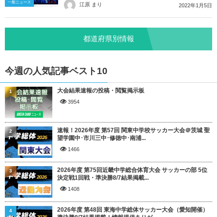
一般ニュース
江原 まり
2022年1月5日
都道府県別情報
今週の人気記事ベスト10
大会結果速報の投稿・閲覧掲示板
1
3954
速報！2026年度 第57回 関東中学校サッカー大会＠茨城 聖
2
望学園中･市川三中･修徳中･南浦...
1466
2026年度 第75回近畿中学総合体育大会 サッカーの部 5位
3
決定戦1回戦・準決勝8/7結果掲載...
1408
2026年度 第48回 東海中学総体サッカー大会（愛知開催）
4