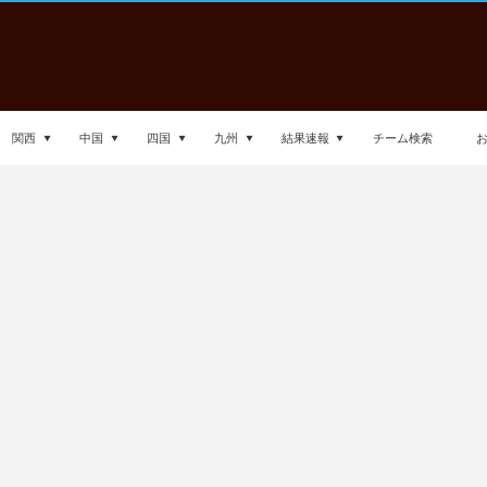
関西
中国
四国
九州
結果速報
チーム検索