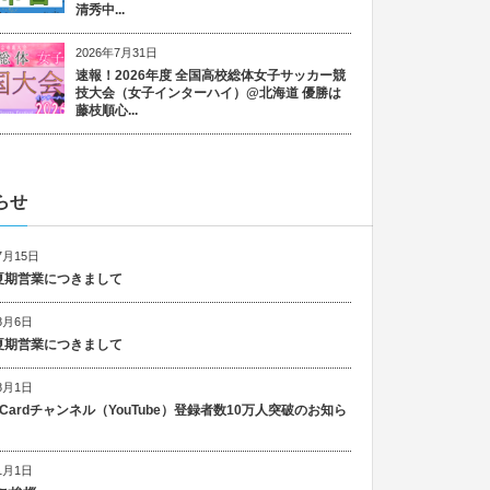
清秀中...
2026年7月31日
速報！2026年度 全国高校総体女子サッカー競
技大会（女子インターハイ）@北海道 優勝は
藤枝順心...
らせ
7月15日
6 夏期営業につきまして
8月6日
5 夏期営業につきまして
8月1日
n Cardチャンネル（YouTube）登録者数10万人突破のお知ら
1月1日