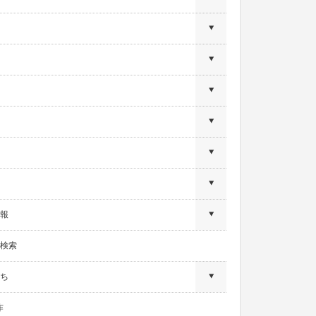
報
検索
ち
作