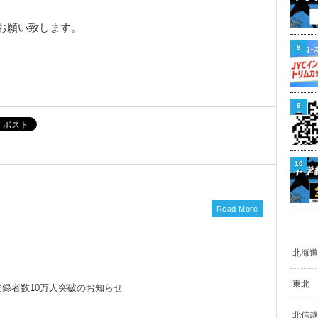
お願い致します。
8
9
10
Read More
北海道
東北
be）登録者数10万人突破のお知らせ
北信越