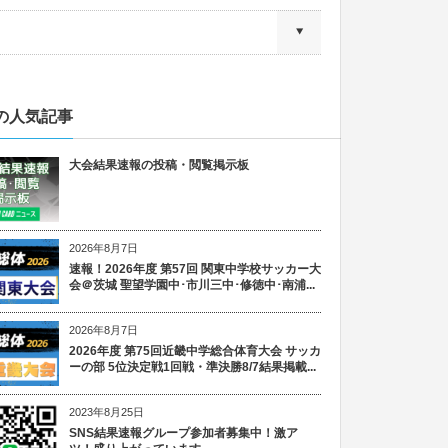
の人気記事
大会結果速報の投稿・閲覧掲示板
2026年8月7日
速報！2026年度 第57回 関東中学校サッカー大
会＠茨城 聖望学園中･市川三中･修徳中･南浦...
2026年8月7日
2026年度 第75回近畿中学総合体育大会 サッカ
ーの部 5位決定戦1回戦・準決勝8/7結果掲載...
2023年8月25日
SNS結果速報グループ参加者募集中！激ア