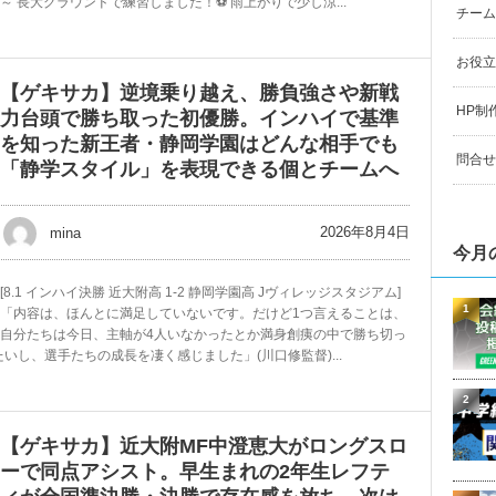
～ 長大グラウンドで練習しました！⚽️ 雨上がりで少し涼...
チーム
お役立
【ゲキサカ】逆境乗り越え、勝負強さや新戦
HP制
力台頭で勝ち取った初優勝。インハイで基準
を知った新王者・静岡学園はどんな相手でも
問合せ
「静学スタイル」を表現できる個とチームへ
2026年8月4日
mina
今月
[8.1 インハイ決勝 近大附高 1-2 静岡学園高 Jヴィレッジスタジアム]
1
「内容は、ほんとに満足していないです。だけど1つ言えることは、
自分たちは今日、主軸が4人いなかったとか満身創痍の中で勝ち切っ
し、選手たちの成長を凄く感じました」(川口修監督)...
2
【ゲキサカ】近大附MF中澄恵大がロングスロ
ーで同点アシスト。早生まれの2年生レフテ