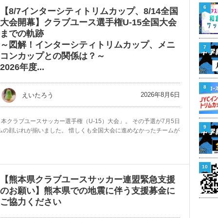
6
【8/7インターシティトリムカップ、8/14全国
大会開幕】クラブユース選手権U-15全国大会
までの軌跡
～図解！インターシティトリムカップ、メニ
7
コンカップとの関係は？～
2026年度...
8
2026年8月6日
えいたろう
回日本クラブユースサッカー選手権（U-15）大会」。 その予選が7月5日
9
ムの顔ぶれが揃いました。 惜しくも全国大会に進めなかったチームが
10
【熊本県クラブユースサッカー連盟緊急支援
のお願い】熊本県での地震に伴う支援募金に
ご協力ください