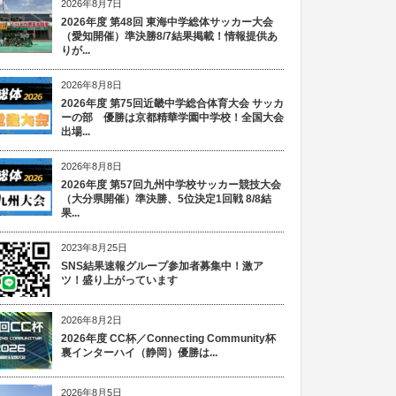
2026年8月7日
2026年度 第48回 東海中学総体サッカー大会
（愛知開催）準決勝8/7結果掲載！情報提供あ
りが...
2026年8月8日
2026年度 第75回近畿中学総合体育大会 サッカ
ーの部 優勝は京都精華学園中学校！全国大会
出場...
2026年8月8日
2026年度 第57回九州中学校サッカー競技大会
（大分県開催）準決勝、5位決定1回戦 8/8結
果...
2023年8月25日
SNS結果速報グループ参加者募集中！激ア
ツ！盛り上がっています
2026年8月2日
2026年度 CC杯／Connecting Community杯
裏インターハイ（静岡）優勝は...
2026年8月5日