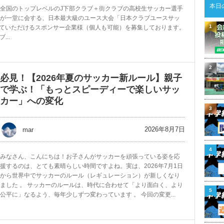
本日
全国のトップレベルのJ下部クラブ＋街クラブの高校生サッカー選手
が一堂に会する、日本最大級のユース大会「日本クラブユースサッ
1
トしていただけるスポンサー企業様（個人も可能）を募集しております。
...
2
必見！【2026年夏のサッカー新ルール】親子
で学ぶ！「もっとスピーディーで楽しいサッ
カー」への変化
3
2026年8月7日
mar
4
みなさん、こんにちは！お子さんがサッカーを頑張っている姿を応
援するのは、とても素晴らしい時間ですよね。実は、2026年7月1日
から世界中でサッカーのルール（レギュレーション）が新しくなり
ました 。 サッカーのルールは、時代に合わせて「より面白く、より
5
公平に」なるよう、毎年少しずつ変わっています 。 今回の変更...