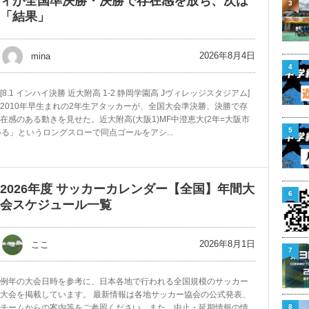
ィが全国準決勝・決勝で存在感を放ち、次は
3
「結果」
2026年8月4日
mina
4
[8.1 インハイ決勝 近大附高 1-2 静岡学園高 Jヴィレッジスタジアム]
2010年早生まれの2年生アタッカーが、全国大会準決勝、決勝で存
在感のある動きを見せた。近大附高(大阪1)MF中澄恵大(2年=大阪市
5
る」というロングスローで同点ゴールをアシ...
2026年度 サッカーカレンダー【全国】年間大
6
会スケジュール一覧
2026年8月1日
ここ
7
例年の大会日時を参考に、日本各地で行われる全国規模のサッカー
大会を掲載しています。 最新情報は各地サッカー協会の公式発表、
8
チームからの案内等をご参照ください。また、中止・延期情報の情