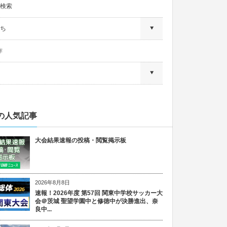
検索
ち
作
の人気記事
大会結果速報の投稿・閲覧掲示板
2026年8月8日
速報！2026年度 第57回 関東中学校サッカー大
会＠茨城 聖望学園中と修徳中が決勝進出、奈
良中...