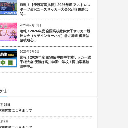
速報！【優勝写真掲載】2026年度 アストロス
ポーツ金沢ユースサッカー大会(石川) 優勝は
関...
2026年7月31日
速報！2026年度 全国高校総体女子サッカー競
技大会（女子インターハイ）@北海道 優勝は
藤枝順心...
2026年8月5日
速報！2026年度 第58回中国中学校サッカー選
手権大会 優勝は高川学園中学校！岡山学芸館
清秀中...
らせ
7月15日
6 夏期営業につきまして
8月6日
5 夏期営業につきまして