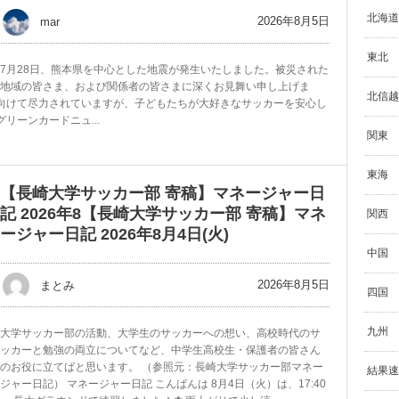
北海道
2026年8月5日
mar
東北
7月28日、熊本県を中心とした地震が発生いたしました。被災された
地域の皆さま、および関係者の皆さまに深くお見舞い申し上げま
北信越
向けて尽力されていますが、子どもたちが大好きなサッカーを安心し
リーンカードニュ...
関東
東海
【長崎大学サッカー部 寄稿】マネージャー日
記 2026年8【長崎大学サッカー部 寄稿】マネ
関西
ージャー日記 2026年8月4日(火)
中国
2026年8月5日
まとみ
四国
九州
大学サッカー部の活動、大学生のサッカーへの想い、高校時代のサ
ッカーと勉強の両立についてなど、中学生高校生・保護者の皆さん
のお役に立てばと思います。 （参照元：長崎大学サッカー部マネー
結果速
ジャー日記） マネージャー日記 こんばんは 8月4日（火）は、17:40