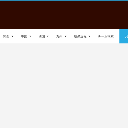
関西
中国
四国
九州
結果速報
チーム検索