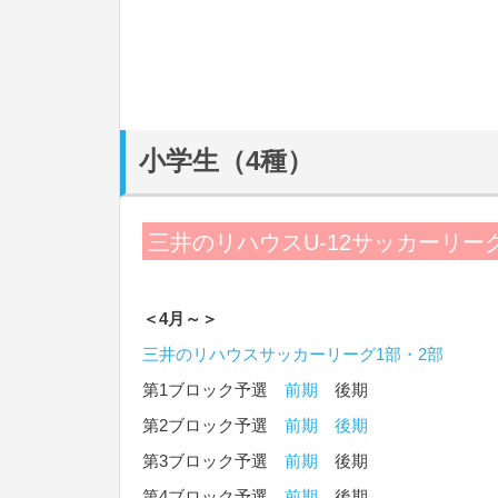
小学生（4種）
三井のリハウスU-12サッカーリー
＜4月～＞
三井のリハウスサッカーリーグ1部・2部
第1ブロック予選
前期
後期
第2ブロック予選
前期
後期
第3ブロック予選
前期
後期
第4ブロック予選
前期
後期