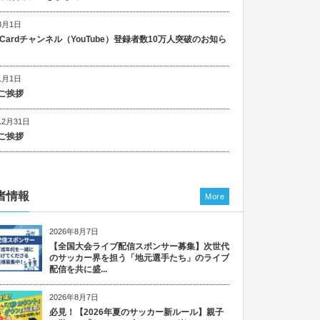
8月1日
n Cardチャンネル（YouTube）登録者数10万人突破のお知ら
1月1日
ご挨拶
12月31日
ご挨拶
者情報
More
2026年8月7日
【全国大会ライブ配信スポンサー募集】次世代
のサッカー界を担う「地元選手たち」のライブ
配信を共に盛...
2026年8月7日
必見！【2026年夏のサッカー新ルール】親子