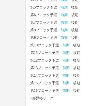
第5ブロック予選
前期
後期
第6ブロック予選
前期
後期
第7ブロック予選
前期
後期
第8ブロック予選
前期
後期
第9ブロック予選
前期
後期
第10ブロック予選
前期
後期
第11ブロック予選
前期
後期
第12ブロック予選
前期
後期
第13ブロック予選
前期
後期
第14ブロック予選
前期
後期
第15ブロック予選
前期
後期
第16ブロック予選
前期
後期
2部昇格リーグ