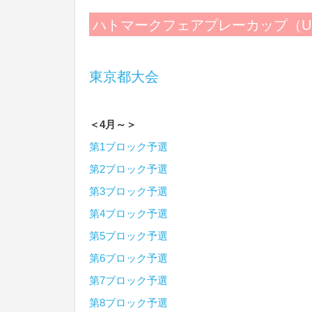
ハトマークフェアプレーカップ（U-
東
京都大会
＜4月～＞
第1ブロック予選
第2ブロック予選
第3ブロック予選
第4ブロック予選
第5ブロック予選
第6ブロック予選
第7ブロック予選
第8ブロック予選