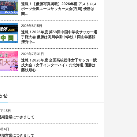
速報！【優勝写真掲載】2026年度 アストロス
ポーツ金沢ユースサッカー大会(石川) 優勝は
関...
2026年8月5日
速報！2026年度 第58回中国中学校サッカー選
手権大会 優勝は高川学園中学校！岡山学芸館
清秀中...
2026年7月31日
速報！2026年度 全国高校総体女子サッカー競
技大会（女子インターハイ）@北海道 優勝は
藤枝順心...
らせ
7月15日
6 夏期営業につきまして
8月6日
5 夏期営業につきまして