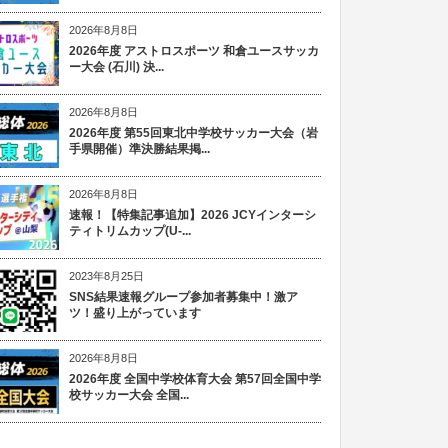
2026年8月8日
2026年度 アストロスポーツ 和倉ユースサッカ
ー大会 (石川) 決...
2026年8月8日
2026年度 第55回東北中学校サッカー大会（岩
手県開催）準決勝結果掲...
2026年8月8日
速報！【特集記事追加】2026 JCYインターシ
ティトリムカップ(U-...
2023年8月25日
SNS結果速報グループ参加者募集中！激ア
ツ！盛り上がっています
2026年8月8日
2026年度 全国中学校体育大会 第57回全国中学
校サッカー大会 全国...