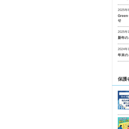
2025年
Gree
せ
2025年
新年の
2024年
年末の
保護