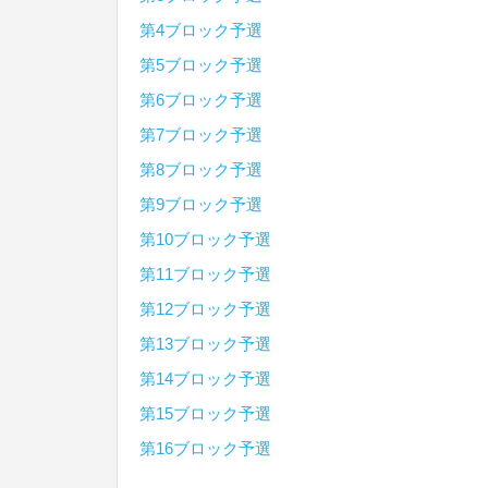
第4ブロック予選
第5ブロック予選
第6ブロック予選
第7ブロック予選
第8ブロック予選
第9ブロック予選
第10ブロック予選
第11ブロック予選
第12ブロック予選
第13ブロック予選
第14ブロック予選
第15ブロック予選
第16ブロック予選