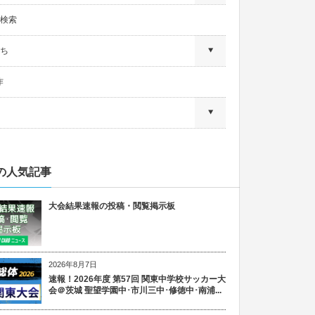
検索
ち
作
の人気記事
大会結果速報の投稿・閲覧掲示板
2026年8月7日
速報！2026年度 第57回 関東中学校サッカー大
会＠茨城 聖望学園中･市川三中･修徳中･南浦...