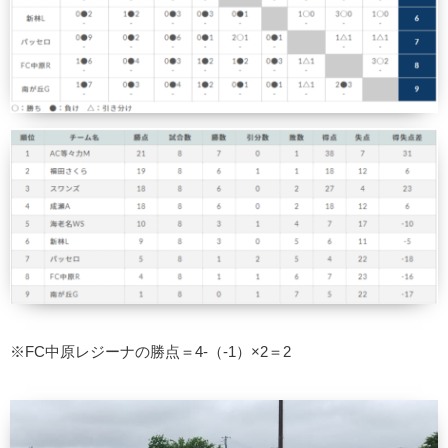
※FC中原レジーナの勝点＝4-（-1）×2＝2