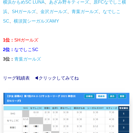
横浜かもめSC LUNA
、
あざみ野キティーズ
、
原FCなでしこ横
浜
、
SHガールズ
、
金沢ガールズ
、
青葉ガールズ
、
なでしこ
SC
、
横須賀シーガルズAMY
1位：
SHガールズ
2位：
なでしこSC
3位：
青葉ガールズ
リーグ戦績表
◀クリックしてみてね