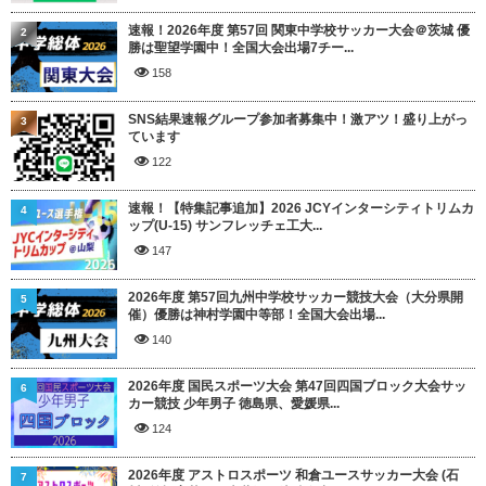
速報！2026年度 第57回 関東中学校サッカー大会＠茨城 優
2
勝は聖望学園中！全国大会出場7チー...
158
SNS結果速報グループ参加者募集中！激アツ！盛り上がっ
3
ています
122
速報！【特集記事追加】2026 JCYインターシティトリムカ
4
ップ(U-15) サンフレッチェ工大...
147
2026年度 第57回九州中学校サッカー競技大会（大分県開
5
催）優勝は神村学園中等部！全国大会出場...
140
2026年度 国民スポーツ大会 第47回四国ブロック大会サッ
6
カー競技 少年男子 徳島県、愛媛県...
124
2026年度 アストロスポーツ 和倉ユースサッカー大会 (石
7