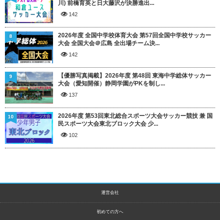
川) 前橋育英と日大藤沢が決勝進出...
142
2026年度 全国中学校体育大会 第57回全国中学校サッカー
8
大会 全国大会＠広島 全出場チーム決...
142
【優勝写真掲載】2026年度 第48回 東海中学総体サッカー
9
大会（愛知開催）静岡学園がPKを制し...
137
2026年度 第53回東北総合スポーツ大会サッカー競技 兼 国
10
民スポーツ大会東北ブロック大会 少...
102
運営会社
初めての方へ