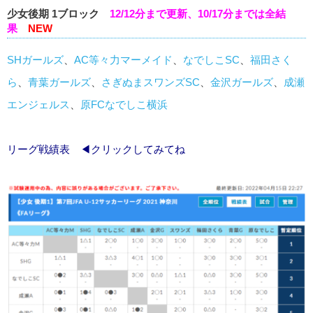
少女後期 1ブロック
12/12分まで更新、10/17分までは全結
果
NEW
SHガールズ
、
AC等々力マーメイド
、
なでしこSC
、
福田さく
ら
、
青葉ガールズ
、
さぎぬまスワンズSC
、
金沢ガールズ
、
成瀬
エンジェルス
、
原FCなでしこ横浜
リーグ戦績表
◀クリックしてみてね