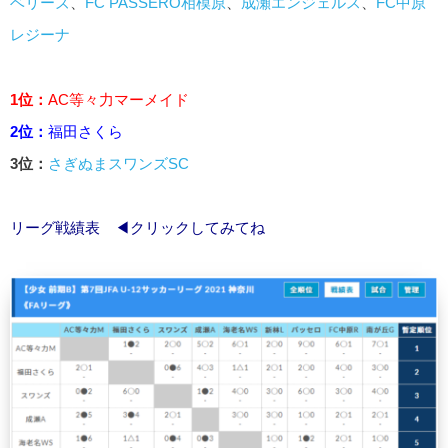
ベリーズ
、
FC PASSERO相模原
、
成瀬エンジェルス
、
FC中原
レジーナ
1位：
AC等々力マーメイド
2位：
福田さくら
3位：
さぎぬまスワンズSC
リーグ戦績表
◀クリックしてみてね