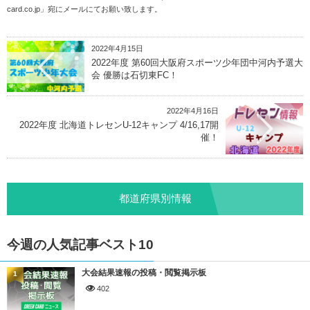
card.co.jp
」宛にメールにてお願い致します。
2022年4月15日
2022年度 第60回大阪府スポーツ少年団中河内予選大
会 優勝は石切東FC！
2022年4月16日
2022年度 北海道トレセンU-12キャンプ 4/16,17開
催！
都道府県別情報
今週の人気記事ベスト10
大会結果速報の投稿・閲覧掲示板
1
402