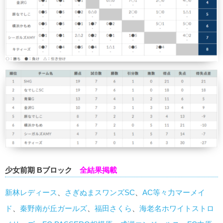
少女前期 Bブロック
全結果掲載
新林レディース
、
さぎぬまスワンズSC
、
AC等々力マーメイ
ド
、
秦野南が丘ガールズ
、
福田さくら
、
海老名ホワイトストロ