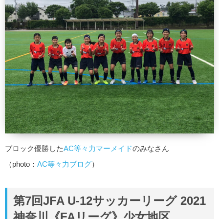
ブロック優勝した
AC等々力マーメイド
のみなさん
（photo：
AC等々力ブログ
）
第7回JFA U-12サッカーリーグ 2021
神奈川《FAリーグ》少女地区