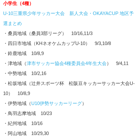
小学生（4種）
U-10三重県少年サッカー大会 新人大会・OKAYACUP 地区予
選まとめ
・桑員地域（桑員3部リーグ） 10/16,11/3
・四日市地域（KHネオケムカップU-10） 9/3,10/8
・鈴鹿地域 10/8,9
・津地域（
津市サッカー協会4種委員会4年生大会
） 9/4,11
・中勢地域 10/2,16
・松坂地域（辻井スポーツ杯 松阪豆キッカーサッカー大会U-
10） 10/8,9
・伊勢地域（
U10伊勢サッカーリーグ
）
・鳥羽志摩地域 10/23
・紀州地域 10/16
・阿山地域 10/29,30