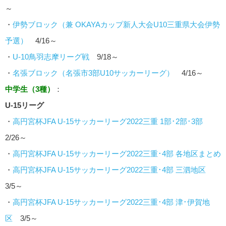
～
・
伊勢ブロック（兼 OKAYAカップ新人大会U10三重県大会伊勢
予選）
4/16～
・
U-10鳥羽志摩リーグ戦
9/18～
・
名張ブロック（名張市3部U10サッカーリーグ）
4/16～
中学生（3種）
：
U-15リーグ
・
高円宮杯JFA U-15サッカーリーグ2022三重 1部･2部･3部
2/26～
・
高円宮杯JFA U-15サッカーリーグ2022三重･4部 各地区まとめ
・
高円宮杯JFA U-15サッカーリーグ2022三重･4部 三泗地区
3/5～
・
高円宮杯JFA U-15サッカーリーグ2022三重･4部 津･伊賀地
区
3/5～