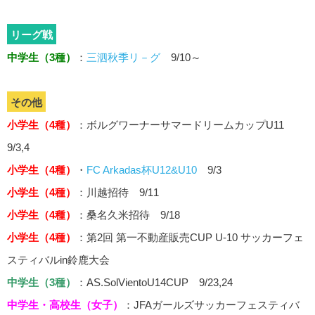
リーグ戦
中学生（3種）
：
三泗秋季リ－グ
9/10～
その他
小学生（4種）
：ボルグワーナーサマードリームカップU11
9/3,4
小学生（4種）
・
FC Arkadas杯U12&U10
9/3
小学生（4種）
：川越招待 9/11
小学生（4種）
：桑名久米招待 9/18
小学生（4種）
：第2回 第一不動産販売CUP U-10 サッカーフェ
スティバルin鈴鹿大会
中学生（3種）
：
AS.SolVientoU14CUP 9/23,24
中学生・高校生（女子）
：JFAガールズサッカーフェスティバ