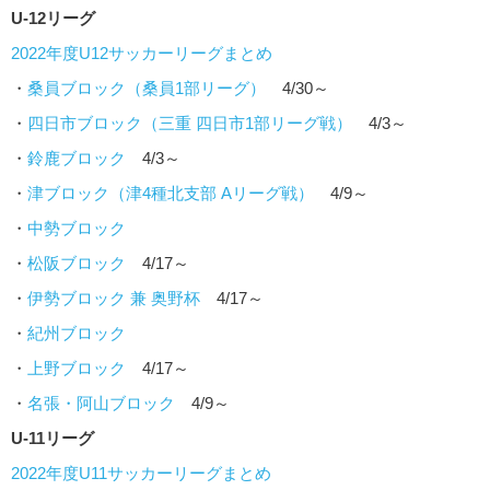
U-12リーグ
2022年度U12サッカーリーグまとめ
・
桑員ブロック（桑員1部リーグ）
4/30～
・
四日市ブロック（三重 四日市1部リーグ戦）
4/3～
・
鈴鹿ブロック
4/3～
・
津ブロック（津4種北支部 Aリーグ戦）
4/9～
・
中勢ブロック
・
松阪ブロック
4/17～
・
伊勢ブロック 兼 奥野杯
4/17～
・
紀州ブロック
・
上野ブロック
4/17～
・
名張・阿山ブロック
4/9～
U-11リーグ
2022年度U11サッカーリーグまとめ