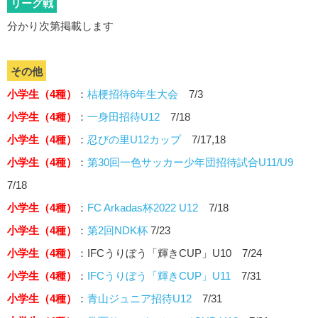
リーグ戦
分かり次第掲載します
その他
小学生（4種）
：
桔梗招待6年生大会
7/3
小学生（4種）
：
一身田招待U12
7/18
小学生（4種）
：
忍びの里U12カップ
7/17,18
小学生（4種）
：
第30回一色サッカー少年団招待試合U11/U9
7/18
小学生（4種）
：
FC Arkadas杯2022 U12
7/18
小学生（4種）
：
第2回NDK杯
7/23
小学生（4種）
：IFCうりぼう「輝きCUP」U10 7/24
小学生（4種）
：
IFCうりぼう「輝きCUP」U11
7/31
小学生（4種）
：
青山ジュニア招待U12
7/31