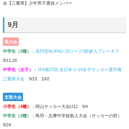
会【三重県】少年男子選抜メンバー
9月
県大会
中学生（3種）
：
高円宮杯JFAU-15リーグ3部参入プレーオフ
9/11,18
中学生（女子）
：
JFA第27回 全日本 U-15女子サッカー選手権
三重県大会
9/23、10/2
支部大会
小学生（4種）
：阿山サッカー大会U12 9/4
中学生（3種）
：鳥羽・志摩中学校新人大会（サッカーの部）
9/24