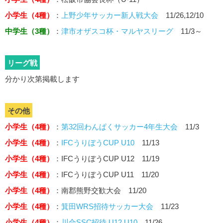
小学生（4種）
：
上野少年サッカー新人戦大会
11/26,12/10
中学生（3種）
：
津市オザスコ杯・マルヤスリーグ
11/3～
リーグ戦
分かり次第掲載します
その他
小学生（4種）
：
第32回わんぱくサッカー4年生大会
11/3
小学生（4種）
：
IFCうりぼうCUP U10
11/13
小学生（4種）
：IFCうりぼうCUP U12 11/19
小学生（4種）
：IFCうりぼうCUP U11
11/20
小学生（4種）
：南郡熊野交歓大会 11/20
小学生（4種）
：
箕田WRS招待サッカー大会
11/23
小学生（4種）
：
川合SSC招待 U12,U10
11/26