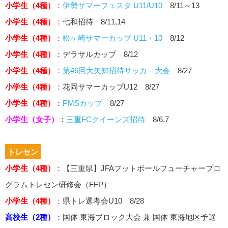
小学生（4種）
：
伊勢サマーフェスタ U11/U10
8/11～13
小学生（4種）
：七和招待 8/11,14
小学生（4種）
：
松ヶ崎サマーカップ U11・10
8/12
小学生（4種）
：デラサルカップ 8/12
小学生（4種）
：
第46回大矢知招待サッカ－大会
8/27
小学生（4種）
：花岡サマーカップU12 8/27
小学生（4種）
：
PMSカップ
8/27
小学生（女子）
：
三重FCクイーンズ招待
8/6,7
トレセン
小学生（4種）
：【三重県】JFAフットボールフューチャープロ
グラムトレセン研修会（FFP）
小学生（4種）
：県トレ選考会U10 8/28
高校生（2種）
：国体 東海ブロック大会 兼 国体 東海地区予選