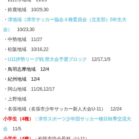
・鈴鹿地域 10/29,30
・
津地域（津市サッカー協会４種委員会（北支部）5年生大
会）
10/23,30
・中勢地域 11/27
・松阪地域 10/16,22
・
U11伊勢リーグ戦 県大会予選ブロック
12/17,1/9
・鳥羽志摩地域 12/4
・紀州地域 12/4
・阿山地域 11/26,12/17
・上野地域
・名張地域（名張市少年サッカー新人大会U-11） 12/24
小学生（4種）
：
津市スポーツ少年団サッカー種目秋季交流大
会
11/5
小学生（4種）
：松阪市協会長杯（U-11）