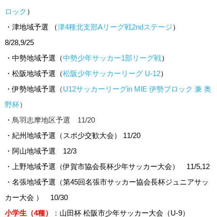
ロック
）
・津地域予選 （
津4種北支部Aリーグ戦2ndステージ
）
8/28,9/25
・中勢地域予選（
中勢少年サッカー1部リーグ戦
）
・松阪地域予選（
松阪少年サッカーリーグ U-12
）
・伊勢地域予選
（
U12サッカーリーグin MIE 伊勢ブロック 兼 奥
野杯
）
・
鳥羽志摩地区予選 11/20
・紀州地域予選（スポ少交歓大会） 11/20
・阿山地域予選 12/3
・上野地域予選（伊賀市協会長杯少年サッカー大会） 11/5,12
・名張地域予選（第45回名張市サッカー協会長杯ジュニアサッ
カー大会 ） 10/30
小学生（4種）
：山田杯 松阪市少年サッカー大会（U-9）