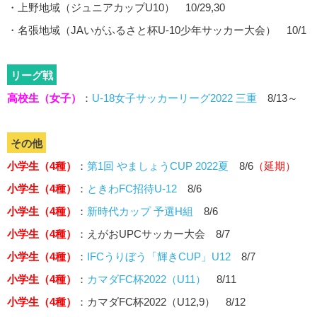
・上野地域（ジュニアカップU10） 10/29,30
・名張地域（JAいがふるさと杯U-10少年サッカー大会） 10/1
リーグ戦
高校生（女子）
：
U-18女子サッカーリーグ2022 三重
8/13～
その他
小学生（4種）
：
第1回 やましょうCUP 2022夏
8/6
（延期）
小学生（4種）
：
ときわFC招待U-12
8/6
小学生（4種）
：
新時代カップ 予選H組
8/6
小学生（4種）
：えがおUPCサッカー大会 8/7
小学生（4種）
：
IFCうりぼう「輝きCUP」U12
8/7
小学生（4種）
：
カマダFC杯2022（U11）
8/11
小学生（4種）
：カマダFC杯2022（U12,9） 8/12