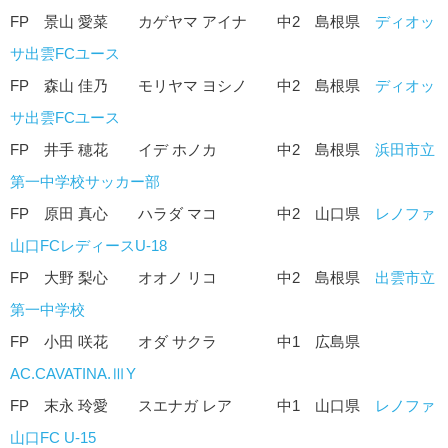
FP 景山 愛菜 カゲヤマ アイナ 中2 島根県
ディオッ
サ出雲FCユース
FP 森山 佳乃 モリヤマ ヨシノ 中2 島根県
ディオッ
サ出雲FCユース
FP 井手 穂花 イデ ホノカ 中2 島根県
浜田市立
第一中学校サッカー部
FP 原田 真心 ハラダ マコ 中2 山口県
レノファ
山口FCレディースU-18
FP 大野 梨心 オオノ リコ 中2 島根県
出雲市立
第一中学校
FP 小田 咲花 オダ サクラ 中1 広島県
AC.CAVATINA.ⅢY
FP 末永 玲愛 スエナガ レア 中1 山口県
レノファ
山口FC U-15