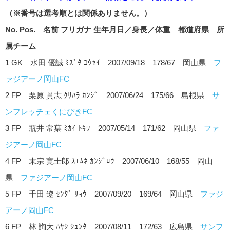
（※番号は選考順とは関係ありません。）
No. Pos. 名前 フリガナ 生年月日／身長／体重 都道府県 所
属チーム
1 GK 水田 優誠 ﾐｽﾞﾀ ﾕｳｾｲ 2007/09/18 178/67 岡山県
フ
ァジアーノ岡山FC
2 FP 栗原 貫志 ｸﾘﾊﾗ ｶﾝｼﾞ 2007/06/24 175/66 島根県
サ
ンフレッチェくにびきFC
3 FP 瓶井 常葉 ﾐｶｲ ﾄｷﾜ 2007/05/14 171/62 岡山県
ファ
ジアーノ岡山FC
4 FP 末宗 寛士郎 ｽｴﾑﾈ ｶﾝｼﾞﾛｳ 2007/06/10 168/55 岡山
県
ファジアーノ岡山FC
5 FP 千田 遼 ｾﾝﾀﾞ ﾘｮｳ 2007/09/20 169/64 岡山県
ファジ
アーノ岡山FC
6 FP 林 詢大 ﾊﾔｼ ｼｭﾝﾀ 2007/08/11 172/63 広島県
サンフ