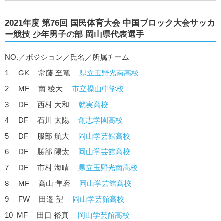
2021年度 第76回 国民体育大会 中国ブロック大会サッカ
ー競技 少年男子の部 岡山県代表選手
NO.／ポジション／氏名／所属チーム
1 GK 常藤 至竜
県立玉野光南高校
2 MF 南 稜大
市立操山中学校
3 DF 西村 大和
就実高校
4 DF 石川 太陽
創志学園高校
5 DF 服部 航大
岡山学芸館高校
6 DF 勝部 陽太
岡山学芸館高校
7 DF 市村 海晴
県立玉野光南高校
8 MF 高山 隼磨
岡山学芸館高校
9 FW 田邉 望
岡山学芸館高校
10 MF 田口 裕真
岡山学芸館高校