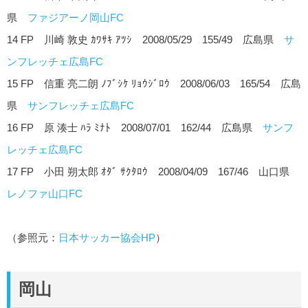
県
ファジアーノ岡山FC
14 FP 川崎 敦史 ｶﾜｻｷ ｱﾂｼ 2008/05/29 155/49 広島県
サ
ンフレッチェ広島FC
15 FP 信重 亮二朗 ﾉﾌﾞｼｹ ﾘｮｳｼﾞﾛｳ 2008/06/03 165/54 広島
県
サンフレッチェ広島FC
16 FP 原 湊士 ﾊﾗ ﾐﾅﾄ 2008/07/01 162/44 広島県
サンフ
レッチェ広島FC
17 FP 小田 朔太郎 ｵﾀﾞ ｻｸﾀﾛｳ 2008/04/09 167/46 山口県
レノファ山口FC
（参照元：
日本サッカー協会HP
）
岡山