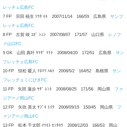
レッチェ広島FC
7 FP 宗田 椛生 ｿｳﾀ ﾓｷ 2007/11/14 166/59 広島県
サンフ
レッチェ広島FC
8 FP 古賀 竣 ｺｶﾞ ｼｭﾝ 2007/08/07 171/57 山口県
レノフ
ァ山口FC
9 GK 山田 真叶 ﾔﾏﾀﾞ ﾏﾅﾄ 2008/04/20 172/51 広島県
サン
フレッチェ広島FC
10 FP 恒松 暖人 ﾂﾈﾏﾂ ﾊﾙﾄ 2008/5/2 164/52 島根県
サン
フレッチェくにびきFC
11 FP 矢田 蓮歩 ﾔﾀﾞ ﾚﾝﾄ 2008/08/25 171/56 岡山県
ファ
ジアーノ岡山FC
12 FP 矢吹 英太 ﾔﾌﾞｷ ｴｲﾀ 2008/09/19 150/45 岡山県
フ
ァジアーノ岡山FC
13 FP 松本 千太郎 ﾏﾂﾓﾄ ｾﾝﾀﾛｳ 2008/12/03 166/53 岡山