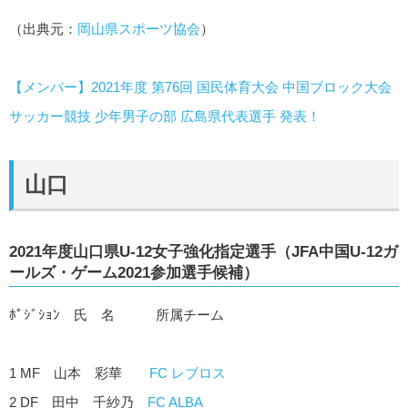
（出典元：
岡山県スポーツ協会
）
【メンバー】2021年度 第76回 国民体育大会 中国ブロック大会
サッカー競技 少年男子の部 広島県代表選手 発表！
山口
2021年度山口県U-12女子強化指定選手（JFA中国U-12ガ
ールズ・ゲーム2021参加選手候補）
ﾎﾟｼﾞｼｮﾝ 氏 名 所属チーム
1 MF 山本 彩華
FC レブロス
2 DF 田中 千紗乃
FC ALBA