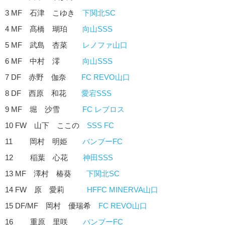
3 MF 石津 こゆき
下関北SC
4 MF 髙橋 瑚珀
向山SSS
5 MF 武島 杏菜
レノファ山口
6 MF 中村 澪
向山SSS
7 DF 赤野 伽奈
FC REVO山口
8 DF 西原 和花
愛宕SSS
9 MF 堀 沙雪
FC レブロス
10 FW 山下 ここの
SSS FC
11 岡村 明姫
バンブーFC
12 稲葉 心花
神田SSS
13 MF 澤村 椿葵
下関北SC
14 FW 原 愛莉
HFFC MINERVA山口
15 DF/MF 岡村 優瑞希
FC REVO山口
16 重原 里咲
バンブーFC