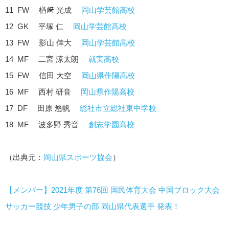
11 FW 楢﨑 光成
岡山学芸館高校
12 GK 平塚 仁
岡山学芸館高校
13 FW 影山 倖大
岡山学芸館高校
14 MF 二宮 涼太朗
就実高校
15 FW 信田 大空
岡山県作陽高校
16 MF 西村 研音
岡山県作陽高校
17 DF 田原 悠帆
総社市立総社東中学校
18 MF 波多野 秀音
創志学園高校
（出典元：
岡山県スポーツ協会
）
【メンバー】2021年度 第76回 国民体育大会 中国ブロック大会
サッカー競技 少年男子の部 岡山県代表選手 発表！