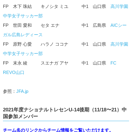
FP 木下 珠結 キノシタ ミユ 中1 山口県
高川学園
中学女子サッカー部
FP 世田 愛和 セタ エナ 中1 広島県
AICシー
ガル広島レディース
FP 原野 心愛 ハラノ ココナ 中1 山口県
高川学園
中学女子サッカー部
FP 末永 綾 スエナガ アヤ 中1 山口県
FC
REVO山口
参照：
JFA.jp
2021年度ナショナルトレセンU-14後期（11/18〜21）中
国参加メンバー
チーム名のリンクからチーム情報をご覧いただけます。