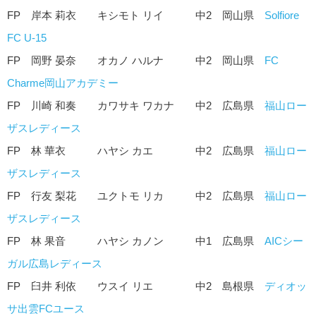
FP 岸本 莉衣 キシモト リイ 中2 岡山県
Solfiore
FC U-15
FP 岡野 晏奈 オカノ ハルナ 中2 岡山県
FC
Charme岡山アカデミー
FP 川崎 和奏 カワサキ ワカナ 中2 広島県
福山ロー
ザスレディース
FP 林 華衣 ハヤシ カエ 中2 広島県
福山ロー
ザスレディース
FP 行友 梨花 ユクトモ リカ 中2 広島県
福山ロー
ザスレディース
FP 林 果音 ハヤシ カノン 中1 広島県
AICシー
ガル広島レディース
FP 臼井 利依 ウスイ リエ 中2 島根県
ディオッ
サ出雲FCユース