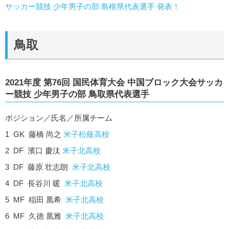
サッカー競技 少年男子の部 島根県代表選手 発表！
鳥取
2021年度 第76回 国民体育大会 中国ブロック大会サッカ
ー競技 少年男子の部 鳥取県代表選手
ポジション／氏名／所属チーム
1 GK 藤橋 尚之
米子松蔭高校
2 DF 濱口 慶汰
米子北高校
3 DF 藤原 壮志朗
米子北高校
4 DF 長谷川 暖
米子北高校
5 MF 稲田 凰希
米子北高校
6 MF 久徳 凰雅
米子北高校