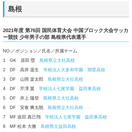
島根
2021年度 第76回 国民体育大会 中国ブロック大会サッカ
ー競技 少年男子の部 島根県代表選手
NO.／ポジション／氏名／所属チーム
1 GK 原田 塁
島根県立大社高校
2 DF 高井 遥生
学校法人大多和学園 開星高校
3 DF 山岡 楽太郎
島根県立大社高校
4 DF 芹澤 翼
学校法人七尾学園 益田東高校
5 DF 井上 陽登
島根県立大社高校
6 DF 安食 爽太朗
島根県立大社高校
7 MF 坂田 真己翔
学校法人七尾学園 益田東高校
8 MF 松本 大雅
島根県立益田高校