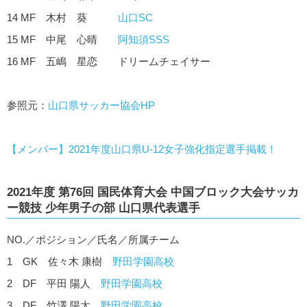
14 MF 木村 葵
山口SC
15 MF 中尾 心晴
阿知須SSS
16 MF 五嶋 星恋 ドリームチェイサー
参照元：
山口県サッカー協会HP
【メンバー】2021年度山口県U-12女子強化指定選手掲載！
2021年度 第76回 国民体育大会 中国ブロック大会サッカ
ー競技 少年男子の部 山口県代表選手
NO.／ポジション／氏名／所属チーム
1 GK 佐々木 康樹
野田学園高校
2 DF 平田 陽人
野田学園高校
3 DF 竹澤 陽太
野田学園高校