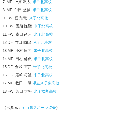
7 MF 上原 颯太
米子北高校
8 MF 仲田 堅信
米子北高校
9 FW 堀 翔竜
米子北高校
10 FW 愛須 隆聖
米子北高校
11 FW 森田 尚人
米子北高校
12 DF 竹口 晴陽
米子北高校
13 MF 小村 日向
米子北高校
14 MF 田村 郁颯
米子北高校
15 DF 金城 正宗
米子北高校
16 GK 尾崎 巧望
米子北高校
17 MF 牧田 一陽
県立米子東高校
18 FW 芳田 大将
米子松蔭高校
（出典元：
岡山県スポーツ協会
）