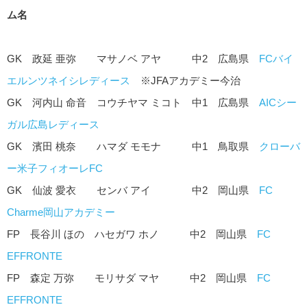
ム名
GK 政延 亜弥 マサノベ アヤ 中2 広島県
FCバイ
エルンツネイシレディース
※JFAアカデミー今治
GK 河内山 命音 コウチヤマ ミコト 中1 広島県
AICシー
ガル広島レディース
GK 濱田 桃奈 ハマダ モモナ 中1 鳥取県
クローバ
ー米子フィオーレFC
GK 仙波 愛衣 センバ アイ 中2 岡山県
FC
Charme岡山アカデミー
FP 長谷川 ほの ハセガワ ホノ 中2 岡山県
FC
EFFRONTE
FP 森定 万弥 モリサダ マヤ 中2 岡山県
FC
EFFRONTE