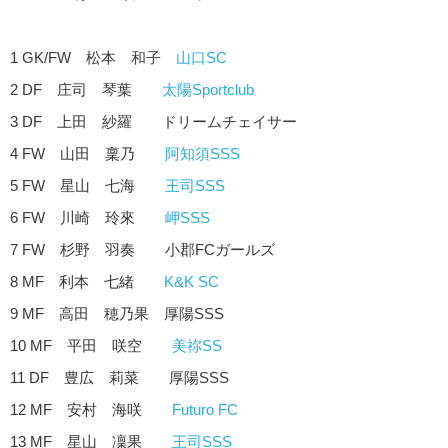
1 GK/FW 松本 和子
山口SC
2 DF 庄司 琴葉
太陽Sportclub
3 DF 上田 紗羅 ドリームチェイサー
4 FW 山田 稟乃
阿知須SSS
5 FW 星山 七海
王司SSS
6 FW 川崎 玲來
岬SSS
7 FW 杉野 羽奏 小郡FCガールズ
8 MF 利本 七緒
K&K SC
9 MF 高田 穂乃果 厚陽SSS
10 MF 平田 咲空
美祢SS
11 DF 豊広 莉菜 厚陽SSS
12 MF 安村 海咲
Futuro FC
13 MF 星山 凜果
王司SSS