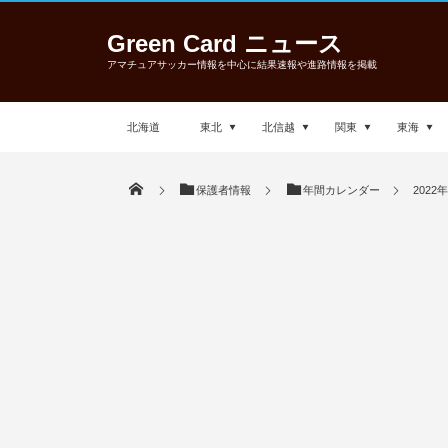
Green Card ニュース
アマチュアサッカー情報を中心に結果速報や進路情報を掲載
北海道
東北
北信越
関東
東海
保護者情報
年間カレンダー
202