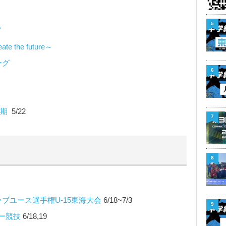
5
グ
 the future～
ーグ
6
前期
5/22
7
8
ブユース選手権U-15東海大会
6/18~7/3
9
ー競技
6/18,19