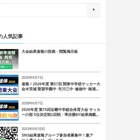
の人気記事
大会結果速報の投稿・閲覧掲示板
2026年8月7日
速報！2026年度 第57回 関東中学校サッカー大
会＠茨城 聖望学園中･市川三中･修徳中･南浦...
2026年8月7日
2026年度 第75回近畿中学総合体育大会 サッカ
ーの部 5位決定戦1回戦・準決勝8/7結果掲載...
2023年8月25日
SNS結果速報グループ参加者募集中！激ア