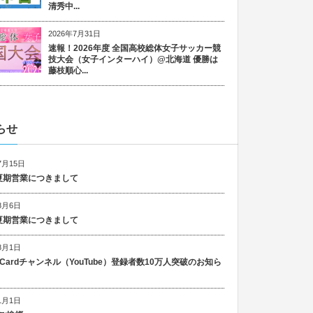
清秀中...
2026年7月31日
速報！2026年度 全国高校総体女子サッカー競
技大会（女子インターハイ）@北海道 優勝は
藤枝順心...
らせ
7月15日
6 夏期営業につきまして
8月6日
5 夏期営業につきまして
8月1日
n Cardチャンネル（YouTube）登録者数10万人突破のお知ら
1月1日