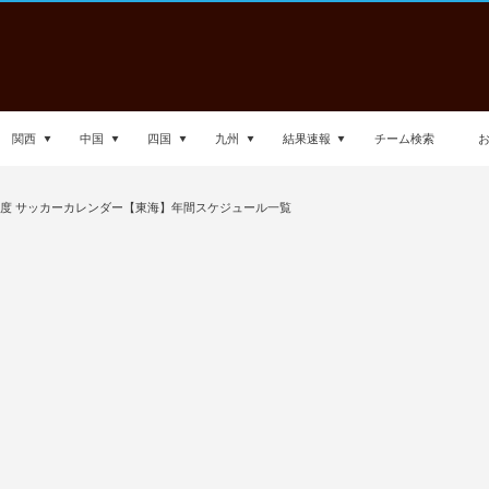
関西
中国
四国
九州
結果速報
チーム検索
2年度 サッカーカレンダー【東海】年間スケジュール一覧