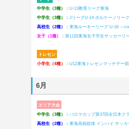
中学生（3種）
：
U-13教育リーグ東海
中学生（3種）
：
JリーグU-14 ボルケーノリー
高校生（2種）
：
東海ルーキーリーグ U-16 ～create
女子（1種）
：
第11回東海女子学生サッカーリ
トレセン
小学生（4種）
：
U12東海トレセンマッチデー
6月
エリア大会
中学生（3種）
：
パロマカップ第37回全日本クラ
高校生（2種）
：
東海高校総体 インハイ サッカ