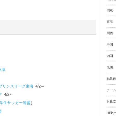
関東
東海
関西
中国
四国
九州
東海
結果速
 プリンスリーグ東海
4/2～
チーム
グ
4/2～
お役立
学生サッカー連盟
）
海
HP制