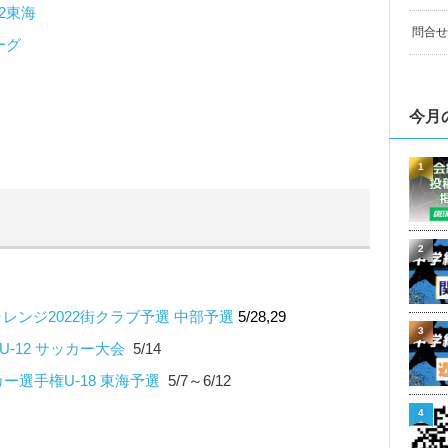
22東海
問合せ
ーグ
今月
1
2
ンジ2022街クラブ予選 中部予選
5/28,29
3
U-12 サッカー大会
5/14
ー選手権U-18 東海予選
5/7～6/12
4