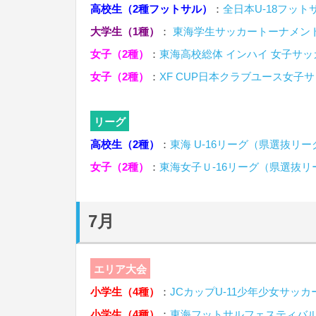
高校生（2種フットサル）
：
全日本U-18フット
大学生（1種）
：
東海学生サッカートーナメン
女子（2種）
：
東海高校総体 インハイ 女子サ
女子（2種）
：
XF CUP日本クラブユース女子サ
リーグ
高校生（2種）
：
東海 U-16リーグ（県選抜リー
女子（2種）
：
東海女子Ｕ-16リーグ（県選抜リ
7月
エリア大会
小学生（4種）
：
JCカップU-11少年少女サッ
小学生（4種）
：
東海フットサルフェスティバル(U