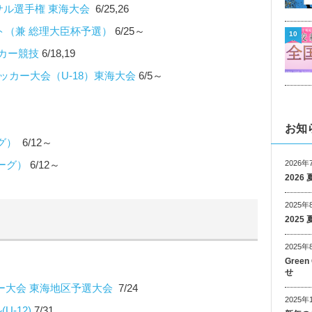
サル選手権 東海大会
6/25,26
ト（兼 総理大臣杯予選）
6/25～
10
ッカー競技
6/18,19
ッカー大会（U-18）東海大会
6/5～
お知
グ）
6/12～
2026年
ーグ）
6/12～
202
2025年
202
2025年
Gree
せ
カー大会 東海地区予選大会
7/24
2025年
-12)
7/31