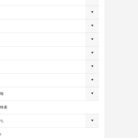
報
検索
ち
作