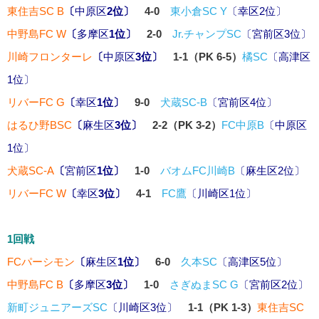
東住吉SC B
〔
中原区
2位〕
4-0
東小倉SC Y
〔
幸区
2位〕
中野島FC W
〔
多摩区
1位〕
2-0
Jr.チャンプSC
〔
宮前区
3位〕
川崎フロンターレ
〔
中原区
3位〕
1-1（PK 6-5）
橘SC
〔
高津区
1位〕
リバーFC G
〔
幸区
1位〕
9-0
犬蔵SC-B
〔
宮前区
4位〕
はるひ野BSC
〔
麻生区
3位〕
2-2（PK 3-2）
FC中原B
〔
中原区
1位〕
犬蔵SC-A
〔
宮前区
1位〕
1-0
バオムFC川崎B
〔
麻生区
2位〕
リバーFC W
〔
幸区
3位〕
4-1
FC鷹
〔
川崎区
1位〕
1回戦
FCパーシモン
〔
麻生区
1位〕
6-0
久本SC
〔
高津区
5位〕
中野島FC B
〔
多摩区
3位〕
1-0
さぎぬまSC G
〔
宮前区
2位〕
新町ジュニアーズSC
〔
川崎区
3位〕
1-1（PK 1-3）
東住吉SC