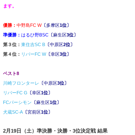
ます。
優勝：
中野島FC W
〔
多摩区
1位〕
準優勝：
はるひ野BSC
〔
麻生区
3位〕
第３位：
東住吉SC B
〔
中原区
2位〕
第４位：
リバーFC W
〔
幸区
3位〕
ベスト8
川崎フロンターレ
〔
中原区
3位〕
リバーFC G
〔
幸区
1位〕
FCパーシモン
〔
麻生区
1位〕
犬蔵SC-A
〔
宮前区
1位〕
2月19日（土）準決勝・決勝・3位決定戦 結果