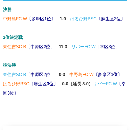
決勝
中野島FC W
〔
多摩区
1位〕
1-0
はるひ野BSC
〔
麻生区
3位〕
3位決定戦
東住吉SC B
〔
中原区
2位〕
11-3
リバーFC W
〔
幸区
3位〕
準決勝
東住吉SC B
〔
中原区
2位〕
0-3
中野島FC W
〔
多摩区
1位〕
はるひ野BSC
〔
麻生区
3位〕
0-0（延長 3-0）
リバーFC W
〔
幸
区
3位〕