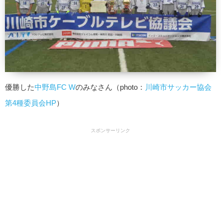
優勝した
中野島FC W
のみなさん（photo：
川崎市サッカー協会
第4種委員会HP
）
スポンサーリンク