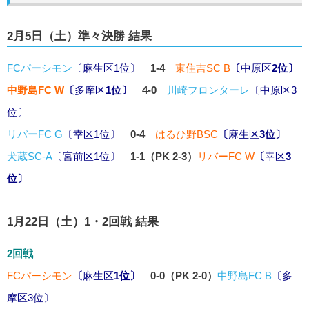
2月5日（土）準々決勝 結果
FCパーシモン
〔
麻生区
1位〕
1-4
東住吉SC B
〔
中原区
2位〕
中野島FC W
〔
多摩区
1位〕
4-0
川崎フロンターレ
〔
中原区
3
位〕
リバーFC G
〔
幸区
1位〕
0-4
はるひ野BSC
〔
麻生区
3位〕
犬蔵SC-A
〔
宮前区
1位〕
1-1（PK 2-3）
リバーFC W
〔
幸区
3
位〕
1月22日（土）1・2回戦 結果
2回戦
FCパーシモン
〔
麻生区
1位〕
0-0（PK 2-0）
中野島FC B
〔
多
摩区
3位〕