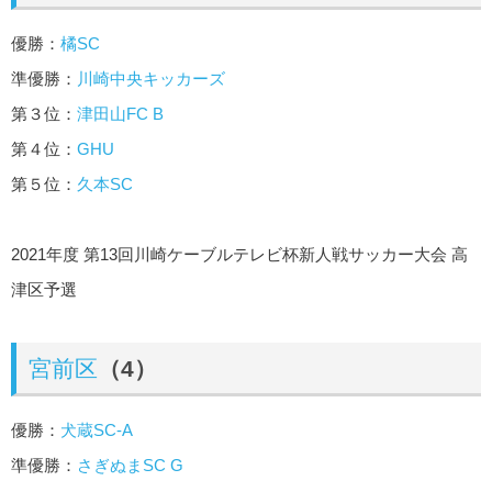
優勝：
橘SC
準優勝：
川崎中央キッカーズ
第３位：
津田山FC B
第４位：
GHU
第５位：
久本SC
2021年度 第13回川崎ケーブルテレビ杯新人戦サッカー大会 高
津区予選
宮前区
（4）
優勝：
犬蔵SC-A
準優勝：
さぎぬまSC G