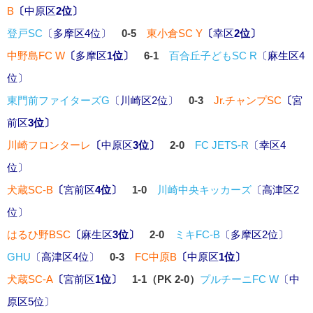
B
〔
中原区
2位〕
登戸SC
〔
多摩区
4位〕
0-5
東小倉SC Y
〔
幸区
2位〕
中野島FC W
〔
多摩区
1位〕
6-1
百合丘子どもSC R
〔
麻生区
4
位〕
東門前ファイターズG
〔
川崎区
2位〕
0-3
Jr.チャンプSC
〔
宮
前区
3位〕
川崎フロンターレ
〔
中原区
3位〕
2-0
FC JETS-R
〔
幸区
4
位〕
犬蔵SC-B
〔
宮前区
4位〕
1-0
川崎中央キッカーズ
〔
高津区
2
位〕
はるひ野BSC
〔
麻生区
3位〕
2-0
ミキFC-B
〔
多摩区
2位〕
GHU
〔
高津区
4位〕
0-3
FC中原B
〔
中原区
1位〕
犬蔵SC-A
〔
宮前区
1位〕
1-1（PK 2-0）
プルチーニFC W
〔
中
原区
5位〕