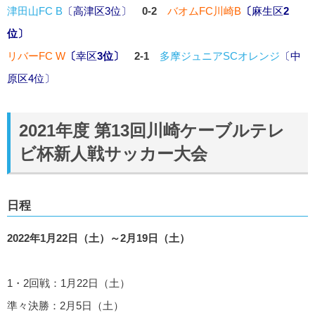
津田山FC B
〔
高津区
3位〕
0-2
バオムFC川崎B
〔
麻生区
2
位〕
リバーFC W
〔
幸区
3位〕
2-1
多摩ジュニアSCオレンジ
〔
中
原区
4位〕
2021年度 第13回川崎ケーブルテレ
ビ杯新人戦サッカー大会
日程
2022年1月22日（土）～2月19日（土）
1・2回戦：1月22日（土）
準々決勝：2月5日（土）