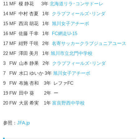
11 MF 榎 静花 3年
北海道リラ･コンサドーレ
14 MF 中村 杏夏 1年
クラブフィールズ･リンダ
15 MF 西潟 胡花 1年
旭川女子アチーボ
16 MF 佐藤 千幸 1年
FC網走U-15
17 MF 紺野 千咲 2年
名寄サッカークラブジュニアユース
22 MF 澤田 美月 1年
旭川市立北門中学校
3 FW 山本 静果 2年
クラブフィールズ･リンダ
7 FW 水口 ゆいか 3年
旭川女子アチーボ
9 FW 布施 杏和 3年 レファFC
19 FW 田中 葵 2年 ー
20 FW 大居 希実 1年
富良野西中学校
参照：
JFA.jp