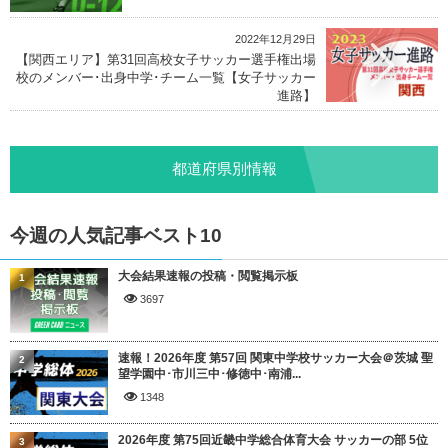
2022年12月29日
【関西エリア】第31回高校女子サッカー選手権出場
校のメンバー･出身中学･チーム一覧【女子サッカー
進路】
都道府県別情報
今週の人気記事ベスト10
大会結果速報の投稿・閲覧掲示板
1
3697
速報！2026年度 第57回 関東中学校サッカー大会＠茨城 聖
2
望学園中･市川三中･修徳中･南浦...
1348
2026年度 第75回近畿中学総合体育大会 サッカーの部 5位
3