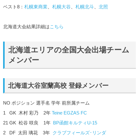
ベスト8：
札幌東商業
、
札幌大谷
、
札幌北斗
、
北照
北海道大会結果詳細は
こちら
北海道エリアの全国大会出場チーム
メンバー
北海道大谷室蘭高校 登録メンバー
NO ポジション 選手名 学年 前所属チーム
1 GK 木村 彩乃 2年
Teine EGZAS FC
21 GK 松谷 咲良 1年
BP函館キルティU-15
2 DF 太田 璃花 3年
クラブフィールズ･リンダ