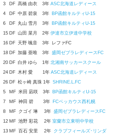
3 DF 髙橋 由衣 3年
ASC北海道レディース
4 DF 中原 碧泉 3年
BP函館キルティU-15
6 DF 丸山 雪月 3年
BP函館キルティU-15
15 DF 山田 菜月 2年
伊達市立伊達中学校
16 DF 天野 颯音 3年 レファFC
18 DF 加藤 亜唯 3年
盛岡ゼブラレディースFC
20 DF 白井 ゆら 1年
北湘南サッカースクール
24 DF 木村 愛 1年
ASC北海道レディース
26 DF 松ヶ崎 真珠 1年
SHRINE.L.FC
5 MF 米田 凪咲 3年
BP函館キルティU-15
7 MF 神田 碧 3年
FCベッカウス西札幌
8 MF クゴイ 琳 3年
盛岡ゼブラレディースFC
12 MF 池野 彩花 2年
室蘭市立東明中学校
13 MF 百石 安里 2年
クラブフィールズ･リンダ