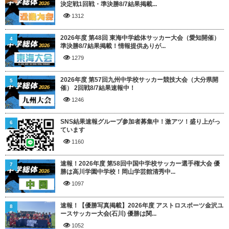
決定戦1回戦・準決勝8/7結果掲載...
1312
2026年度 第48回 東海中学総体サッカー大会（愛知開催）
4
準決勝8/7結果掲載！情報提供ありが...
1279
2026年度 第57回九州中学校サッカー競技大会（大分県開
5
催） 2回戦8/7結果速報中！
1246
SNS結果速報グループ参加者募集中！激アツ！盛り上がっ
6
ています
1160
速報！2026年度 第58回中国中学校サッカー選手権大会 優
7
勝は高川学園中学校！岡山学芸館清秀中...
1097
速報！【優勝写真掲載】2026年度 アストロスポーツ金沢ユ
8
ースサッカー大会(石川) 優勝は関...
1052