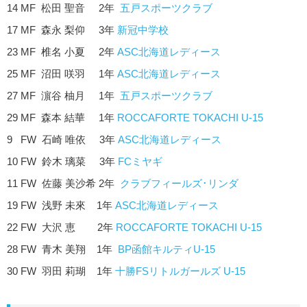
14 MF 松田 聖音 2年
五戸スポーツクラブ
17 MF 森永 梨仰 3年
新冠中学校
23 MF 椎名 小夏 2年
ASC北海道レディース
25 MF 沼田 咲羽 1年
ASC北海道レディース
27 MF 濵谷 柚月 1年
五戸スポーツクラブ
29 MF 森本 結華 1年
ROCCAFORTE TOKACHI U-15
9 FW 石崎 唯依 3年
ASC北海道レディース
10 FW 鈴木 璃菜 3年
FCミヤギ
11 FW 佐藤 美沙希 2年
クラブフィールズ･リンダ
19 FW 浅野 未來 1年
ASC北海道レディース
22 FW 大沢 恵 2年
ROCCAFORTE TOKACHI U-15
28 FW 青木 美翔 1年
BP函館キルティU-15
30 FW 羽田 莉瑚 1年
十勝FSリトルガールズ U-15