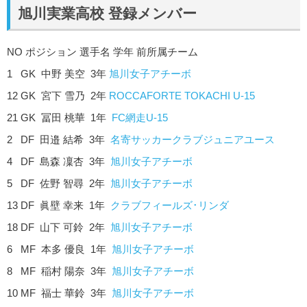
旭川実業高校 登録メンバー
NO ポジション 選手名 学年 前所属チーム
1 GK 中野 美空 3年
旭川女子アチーボ
12 GK 宮下 雪乃 2年
ROCCAFORTE TOKACHI U-15
21 GK 冨田 桃華 1年
FC網走U-15
2 DF 田邉 結希 3年
名寄サッカークラブジュニアユース
4 DF 島森 凜杏 3年
旭川女子アチーボ
5 DF 佐野 智尋 2年
旭川女子アチーボ
13 DF 眞壁 幸来 1年
クラブフィールズ･リンダ
18 DF 山下 可鈴 2年
旭川女子アチーボ
6 MF 本多 優良 1年
旭川女子アチーボ
8 MF 稲村 陽奈 3年
旭川女子アチーボ
10 MF 福士 華鈴 3年
旭川女子アチーボ