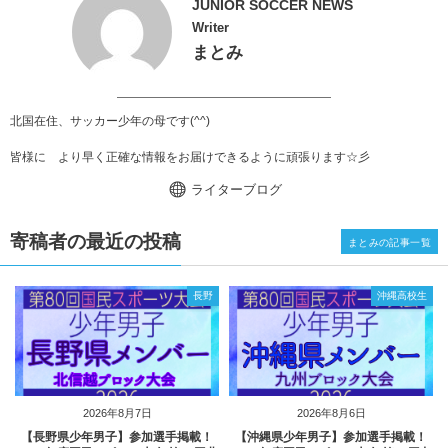
JUNIOR SOCCER NEWS
Writer
まとみ
北国在住、サッカー少年の母です(^^)
皆様に より早く正確な情報をお届けできるように頑張ります☆彡
ライターブログ
寄稿者の最近の投稿
まとみの記事一覧
長野
沖縄高校生
2026年8月7日
2026年8月6日
【長野県少年男子】参加選手掲載！
【沖縄県少年男子】参加選手掲載！