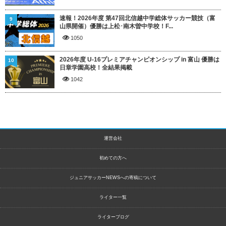
速報！2026年度 第47回北信越中学総体サッカー競技（富
9
山県開催）優勝は上松･南木曽中学校！F...
1050
2026年度 U-16プレミアチャンピオンシップ in 富山 優勝は
10
日章学園高校！全結果掲載
1042
運営会社
初めての方へ
ジュニアサッカーNEWSへの寄稿について
ライター一覧
ライターブログ