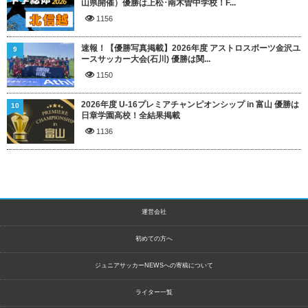
山県開催）優勝は上松･南木曽中学校！F...
1156
速報！【優勝写真掲載】2026年度 アストロスポーツ金沢ユ
9
ースサッカー大会(石川) 優勝は関...
1150
2026年度 U-16プレミアチャンピオンシップ in 富山 優勝は
10
日章学園高校！全結果掲載
1136
運営会社
初めての方へ
ジュニアサッカーNEWSへの寄稿について
ライター一覧