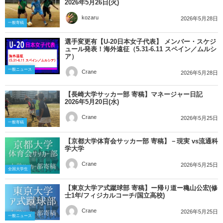
2026年5月26日(火)
kozaru
2026年5月28日
一般寄稿
選手変更有【U-20日本女子代表】 メンバー・スケジ
ュール発表！海外遠征（5.31-6.11 スペイン／ムルシ
ア）
一般ニュース
Crane
2026年5月28日
【長崎大学サッカー部 寄稿】マネージャー日記
2026年5月20日(水)
Crane
2026年5月25日
一般寄稿
【京都大学体育会サッカー部 寄稿】－現実 vs流通科
学大学
Crane
2026年5月25日
全国大学生
【東京大学ア式蹴球部 寄稿】ー帰り道ー穐山公宏(修
士1年/フィジカルコーチ/国立高校)
Crane
2026年5月25日
一般ニュース