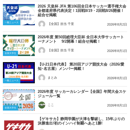
2026 天皇杯 JFA 第106回全日本サッカー選手権大会
全都道府県代表決定！1回戦8/19・2回戦8/26開催！
組合せ掲載
一般ニュース
【全国】担当 千里
2026年8月2日
2026年度 第50回総理大臣杯 全日本大学サッカート
ーナメント 9/2開幕！組合せ掲載！
【全国】担当 千里
2026年8月1日
全国大学生
【U-21日本代表】 第20回アジア競技⼤会（2026/愛
知･名古屋）メンバー掲載！
まとみ
2026年8月1日
一般ニュース
2026年度 サッカーカレンダー【全国】年間大会スケ
ジュール一覧
ここ
2026年8月1日
全国大学生
【ゲキサカ】静岡学園が大津を撃破し、15年ぶりの
決勝進出!初のインハイ制覇へあと1勝!