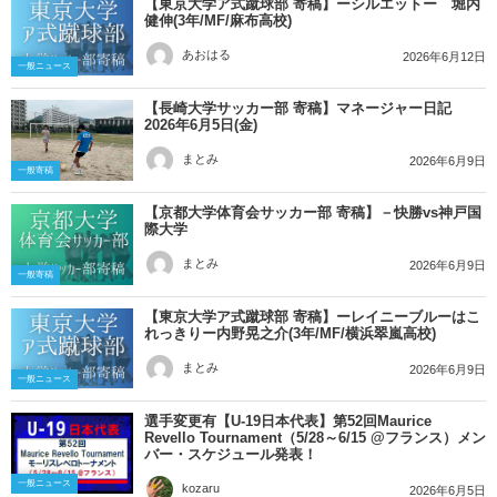
【東京大学ア式蹴球部 寄稿】ーシルエットー 堀内
健伸(3年/MF/麻布高校)
あおはる
2026年6月12日
一般ニュース
【長崎大学サッカー部 寄稿】マネージャー日記
2026年6月5日(金)
まとみ
2026年6月9日
一般寄稿
【京都大学体育会サッカー部 寄稿】－快勝vs神戸国
際大学
まとみ
2026年6月9日
一般寄稿
【東京大学ア式蹴球部 寄稿】ーレイニーブルーはこ
れっきりー内野晃之介(3年/MF/横浜翠嵐高校)
まとみ
2026年6月9日
一般ニュース
選手変更有【U-19日本代表】第52回Maurice
Revello Tournament（5/28～6/15 @フランス）メン
バー・スケジュール発表！
一般ニュース
kozaru
2026年6月5日