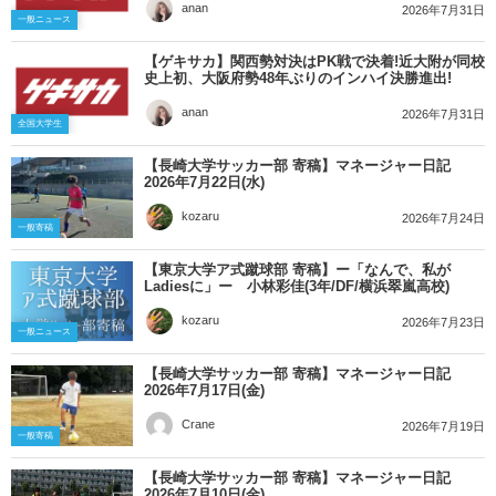
anan
2026年7月31日
一般ニュース
【ゲキサカ】関西勢対決はPK戦で決着!近大附が同校
史上初、大阪府勢48年ぶりのインハイ決勝進出!
anan
2026年7月31日
全国大学生
【長崎大学サッカー部 寄稿】マネージャー日記
2026年7月22日(水)
kozaru
2026年7月24日
一般寄稿
【東京大学ア式蹴球部 寄稿】ー「なんで、私が
Ladiesに」ー 小林彩佳(3年/DF/横浜翠嵐高校)
kozaru
2026年7月23日
一般ニュース
【長崎大学サッカー部 寄稿】マネージャー日記
2026年7月17日(金)
Crane
2026年7月19日
一般寄稿
【長崎大学サッカー部 寄稿】マネージャー日記
2026年7月10日(金)