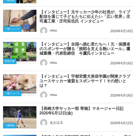
一般寄稿
【インタビュー】元サッカー少年の社長が、ライブ
配信を通じて子どもたちに伝えたい「広い世界」庄
司鳶工業・庄司拓也氏 インタビュー
一般ニュース
mina
2026年6月16日
【インタビュー】全国へ挑む君たちへ！元・保護者
のスポンサーが贈る「挑戦を支える熱いエール」鷹
城重機・代表取締役 今鷹氏インタビュー
取材記事
mina
2026年6月16日
【インタビュー】宇都宮愛犬美容学園が関東クラブ
ユースサッカー連盟をスポンサード！その想いと
は？
一般ニュース
mina
2026年6月16日
【長崎大学サッカー部 寄稿】マネージャー日記
2026年6月12日(金)
あおはる
2026年6月12日
一般寄稿