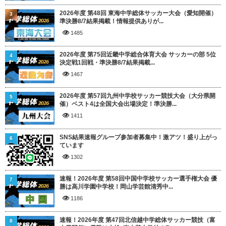
2026年度 第48回 東海中学総体サッカー大会（愛知開催）
3
準決勝8/7結果掲載！情報提供ありが...
1485
2026年度 第75回近畿中学総合体育大会 サッカーの部 5位
4
決定戦1回戦・準決勝8/7結果掲載...
1467
2026年度 第57回九州中学校サッカー競技大会（大分県開
5
催）ベスト4は全国大会出場決定！準決勝...
1411
SNS結果速報グループ参加者募集中！激アツ！盛り上がっ
6
ています
1302
速報！2026年度 第58回中国中学校サッカー選手権大会 優
7
勝は高川学園中学校！岡山学芸館清秀中...
1186
速報！2026年度 第47回北信越中学総体サッカー競技（富
8