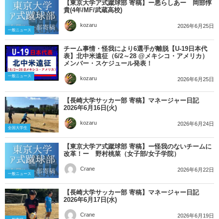
【東京大学ア式蹴球部 寄稿】ー悪らしあー 岡部惇
貴(4年/MF/武蔵高校)
kozaru
2026年6月25日
一般ニュース
チーム事情・怪我により6選手が離脱【U-19日本代
表】北中米遠征（6/2～28 @メキシコ・アメリカ）
メンバー・スケジュール発表！
一般ニュース
kozaru
2026年6月25日
【長崎大学サッカー部 寄稿】マネージャー日記
2026年6月16日(火)
kozaru
2026年6月24日
全国大学生
【東京大学ア式蹴球部 寄稿】ー怪我のないチームに
改革！ー 野村桃菜（女子部/女子学院）
Crane
2026年6月22日
一般ニュース
【長崎大学サッカー部 寄稿】マネージャー日記
2026年6月17日(水)
Crane
2026年6月19日