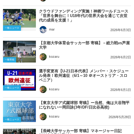
クラウドファンディング実施！神栖ワールドユース
「世界を舞台に！U18年代の世界大会を通じて次世
代の成長を支援！」
一般ニュース
mar
2026年6月3日
【京都大学体育会サッカー部 寄稿】－総力戦vs芦屋
大学
kozaru
2026年6月2日
一般寄稿
選手変更有【U-21日本代表】メンバー・スケジュー
ル発表！欧州遠征（6/1～10 ＠オーストリア・スロ
ベニア）
一般ニュース
kozaru
2026年6月1日
【東京大学ア式蹴球部 寄稿】ー当然、俺は大谷翔平
になれないー岡田詠(3年/DF/日比谷高校)
kozaru
2026年5月28日
一般ニュース
【長崎大学サッカー部 寄稿】マネージャー日記