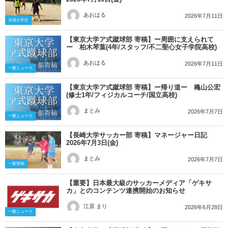
あおはる
2026年7月11日
全国大学生
【東京大学ア式蹴球部 寄稿】ー周囲に支えられて
ー 柏木琴葉(4年/スタッフ/不二聖心女子学院高校)
あおはる
2026年7月11日
一般ニュース
【東京大学ア式蹴球部 寄稿】ー帰り道ー 穐山公宏
(修士1年/フィジカルコーチ/国立高校)
まとみ
2026年7月7日
一般ニュース
【長崎大学サッカー部 寄稿】マネージャー日記
2026年7月3日(金)
まとみ
2026年7月7日
一般寄稿
【重要】日本最大級のサッカーメディア「ゲキサ
カ」とのコンテンツ連携開始のお知らせ
江原 まり
2026年6月28日
一般ニュース