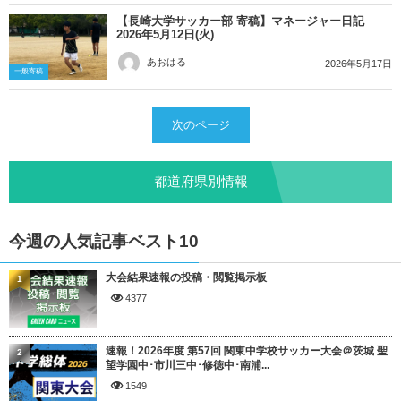
【長崎大学サッカー部 寄稿】マネージャー日記
2026年5月12日(火)
あおはる
2026年5月17日
一般寄稿
次のページ
都道府県別情報
今週の人気記事ベスト10
大会結果速報の投稿・閲覧掲示板
1
4377
速報！2026年度 第57回 関東中学校サッカー大会＠茨城 聖
2
望学園中･市川三中･修徳中･南浦...
1549