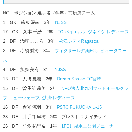
NO ポジション 選手名（学年）前所属チーム
1 GK 徳永 深南 3年
NJSS
17 GK 久本 千紗 2年
FC バイエルン ツネイシ レディース
2 DF 浜崎 こころ 3年
松江シティRagazza
3 DF 赤嶺 愛海 3年
ヴィクサーレ沖縄FCナビィータユー
ス
4 DF 加藤 美有 3年
NJSS
13 DF 大隈 夏凛 2年
Dream Spread FC宮崎
15 DF 曽我部 莉美 2年
NPO法人北九州フットボールクラ
ブ ニューウェーブ北九州レディース
16 DF 倉光 涼羽 3年
PSTC FUKUOKA U-15
23 DF 井手口 里穂 2年 ブレスト ユナイテッド
26 DF 前多 祐里奈 1年
1FC川越水上公園メニーナ