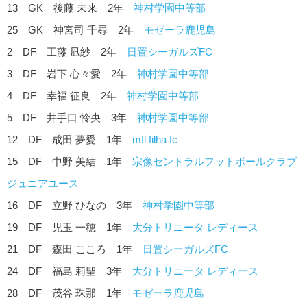
13 GK 後藤 未来 2年
神村学園中等部
25 GK 神宮司 千尋 2年
モゼーラ鹿児島
2 DF 工藤 凪紗 2年
日置シーガルズFC
3 DF 岩下 心々愛 2年
神村学園中等部
4 DF 幸福 征良 2年
神村学園中等部
5 DF 井手口 怜央 3年
神村学園中等部
12 DF 成田 夢愛 1年
mfl filha fc
15 DF 中野 美結 1年
宗像セントラルフットボールクラブ
ジュニアユース
16 DF 立野 ひなの 3年
神村学園中等部
19 DF 児玉 一穂 1年
大分トリニータ レディース
21 DF 森田 こころ 1年
日置シーガルズFC
24 DF 福島 莉聖 3年
大分トリニータ レディース
28 DF 茂谷 珠那 1年
モゼーラ鹿児島