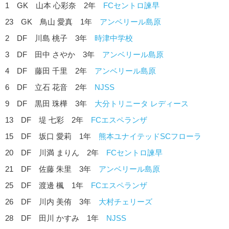
1 GK 山本 心彩奈 2年
FCセントロ諫早
23 GK 鳥山 愛真 1年
アンベリール島原
2 DF 川島 桃子 3年
時津中学校
3 DF 田中 さやか 3年
アンベリール島原
4 DF 藤田 千里 2年
アンベリール島原
6 DF 立石 花音 2年
NJSS
9 DF 黒田 珠樺 3年
大分トリニータ レディース
13 DF 堤 七彩 2年
FCエスペランザ
15 DF 坂口 愛莉 1年
熊本ユナイテッドSCフローラ
20 DF 川満 まりん 2年
FCセントロ諫早
21 DF 佐藤 朱里 3年
アンベリール島原
25 DF 渡邊 楓 1年
FCエスペランザ
26 DF 川内 美侑 3年
大村チェリーズ
28 DF 田川 かすみ 1年
NJSS