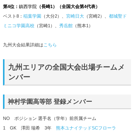
第4位：
鎮西学院
（長崎1）（全国大会第4代表）
ベスト8：
稲葉学園
（大分2）、
宮崎日大
（宮崎2）、
都城聖ド
ミニコ学園高校
（宮崎1）、
秀岳館
（熊本1）
九州大会結果詳細は
こちら
九州エリアの全国大会出場チームメ
ンバー
神村学園高等部
登録メンバー
NO ポジション 選手名（学年）前所属チーム
1 GK 澤田 瑞希 3年
熊本ユナイテッドSCフローラ