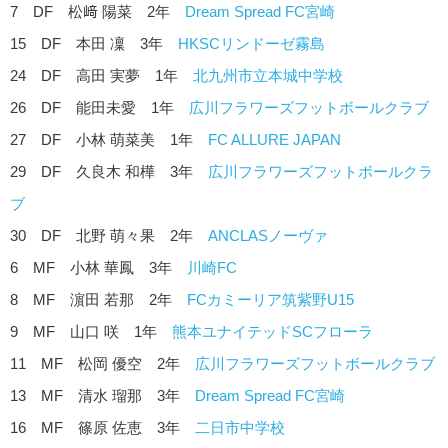
7 DF 松﨑 陽菜 2年
Dream Spread FC宮崎
15 DF 本田 凜 3年
HKSCリンドーゼ霧島
24 DF 高田 実夢 1年
北九州市立本城中学校
26 DF 能田未愛 1年
広川フラワーズフットボールクラブ
27 DF 小林 萌菜美 1年
FC ALLURE JAPAN
29 DF 久良木 和樺 3年
広川フラワーズフットボールクラ
ブ
30 DF 北野 萌々果 2年
ANCLASノーヴァ
6 MF 小林 華鳳 3年
川崎FC
8 MF 濵田 若那 2年
FCカミーリア筑紫野U15
9 MF 山口 咲 1年
熊本ユナイテッドSCフローラ
11 MF 松岡 優空 2年
広川フラワーズフットボールクラブ
13 MF 清水 瑠那 3年
Dream Spread FC宮崎
16 MF 篠原 佐恵 3年
二日市中学校