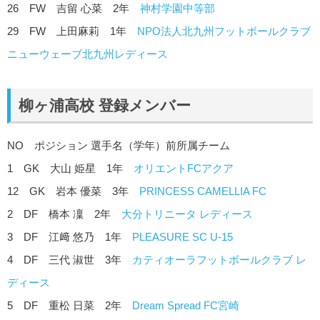
26 FW 吉留 心菜 2年
神村学園中等部
29 FW 上田麻莉 1年
NPO法人北九州フットボールクラブ
ニューウェーブ北九州レディース
柳ヶ浦
高校 登録メンバー
NO ポジション 選手名（学年）前所属チーム
1 GK 大山 姫星 1年
オリエントFCアクア
12 GK 岩本 優菜 3年
PRINCESS CAMELLIA FC
2 DF 橋本 凜 2年
大分トリニータ レディース
3 DF 江﨑 悠乃 1年
PLEASURE SC U-15
4 DF 三代 淑世 3年
カティオーラフットボールクラブ レ
ディース
5 DF 重松 日菜 2年
Dream Spread FC宮崎