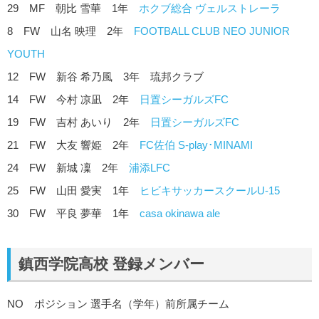
29 MF 朝比 雪華 1年
ホクブ総合 ヴェルストレーラ
8 FW 山名 映理 2年
FOOTBALL CLUB NEO JUNIOR
YOUTH
12 FW 新谷 希乃風 3年 琉邦クラブ
14 FW 今村 凉凪 2年
日置シーガルズFC
19 FW 吉村 あいり 2年
日置シーガルズFC
21 FW 大友 響姫 2年
FC佐伯 S-play･MINAMI
24 FW 新城 凜 2年
浦添LFC
25 FW 山田 愛実 1年
ヒビキサッカースクールU-15
30 FW 平良 夢華 1年
casa okinawa ale
鎮西学院高校 登録メンバー
NO ポジション 選手名（学年）前所属チーム