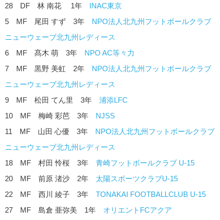
28 DF 林 南花 1年
INAC東京
5 MF 尾田 すず 3年
NPO法人北九州フットボールクラブ
ニューウェーブ北九州レディース
6 MF 髙木 萌 3年
NPO AC等々力
7 MF 黒野 美虹 2年
NPO法人北九州フットボールクラブ
ニューウェーブ北九州レディース
9 MF 松田 てん里 3年
浦添LFC
10 MF 梅崎 彩芭 3年
NJSS
11 MF 山田 心優 3年
NPO法人北九州フットボールクラブ
ニューウェーブ北九州レディース
18 MF 村田 怜桜 3年
青崎フットボールクラブ U-15
20 MF 前原 渚沙 2年
太陽スポーツクラブU-15
22 MF 西川 綾子 3年
TONAKAI FOOTBALLCLUB U-15
27 MF 島倉 亜弥美 1年
オリエントFCアクア