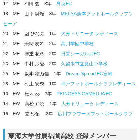
17 MF 和田 碧 3年
育英FC
18 MF 山下 瞬瑠 3年
MELSA熊本フットボールクラブソ
ヒーア
20 MF 園 ひなの 1年
大分トリニータ レディース
21 MF 兼崎 友希 2年
高川学園中学校
22 MF 徳重 花恋 2年
日置シーガルズFC
23 MF 中村 沙愛 2年
久留米市立良山中学校
25 MF 坂本 穂乃佳 1年
Dream Spread FC宮崎
28 MF 村上 安奈 1年
神戸フットボールクラブレディース
10 FW 松木 葵 3年
PRINCESS CAMELLIA FC
14 FW 高松 芹羽 1年
大分トリニータ レディース
19 FW 笠 紗佑 3年
広川フラワーズフットボールクラブ
東海大学付属福岡高校 登録メンバー