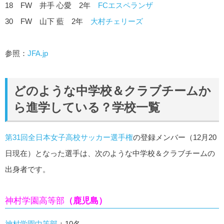
18 FW 井手 心愛 2年
FCエスペランザ
30 FW 山下 藍 2年
大村チェリーズ
参照：
JFA.jp
どのような中学校＆クラブチームか
ら進学している？学校一覧
第31回全日本女子高校サッカー選手権
の登録メンバー（12月20
日現在）となった選手は、次のような中学校＆クラブチームの
出身者です。
神村学園高等部
（鹿児島）
神村学園中等部
：10名