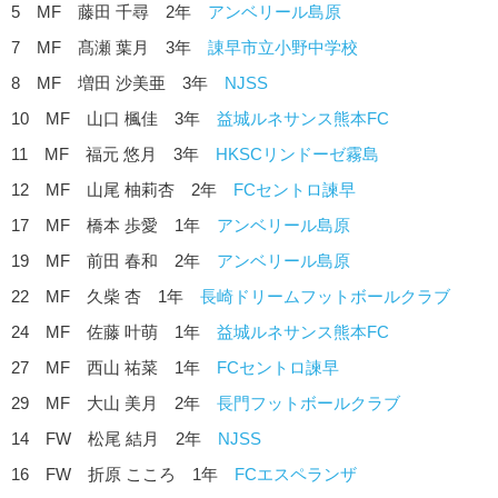
5 MF 藤田 千尋 2年
アンベリール島原
7 MF 髙瀬 葉月 3年
諌早市立小野中学校
8 MF 増田 沙美亜 3年
NJSS
10 MF 山口 楓佳 3年
益城ルネサンス熊本FC
11 MF 福元 悠月 3年
HKSCリンドーゼ霧島
12 MF 山尾 柚莉杏 2年
FCセントロ諫早
17 MF 橋本 歩愛 1年
アンベリール島原
19 MF 前田 春和 2年
アンベリール島原
22 MF 久柴 杏 1年
長崎ドリームフットボールクラブ
24 MF 佐藤 叶萌 1年
益城ルネサンス熊本FC
27 MF 西山 祐菜 1年
FCセントロ諫早
29 MF 大山 美月 2年
長門フットボールクラブ
14 FW 松尾 結月 2年
NJSS
16 FW 折原 こころ 1年
FCエスペランザ