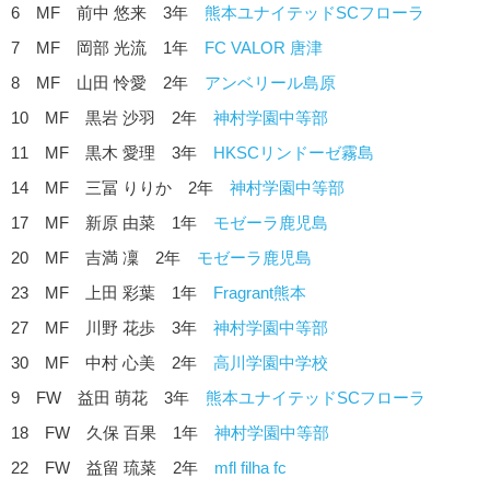
6 MF 前中 悠来 3年
熊本ユナイテッドSCフローラ
7 MF 岡部 光流 1年
FC VALOR 唐津
8 MF 山田 怜愛 2年
アンベリール島原
10 MF 黒岩 沙羽 2年
神村学園中等部
11 MF 黒木 愛理 3年
HKSCリンドーゼ霧島
14 MF 三冨 りりか 2年
神村学園中等部
17 MF 新原 由菜 1年
モゼーラ鹿児島
20 MF 吉満 凜 2年
モゼーラ鹿児島
23 MF 上田 彩葉 1年
Fragrant熊本
27 MF 川野 花歩 3年
神村学園中等部
30 MF 中村 心美 2年
高川学園中学校
9 FW 益田 萌花 3年
熊本ユナイテッドSCフローラ
18 FW 久保 百果 1年
神村学園中等部
22 FW 益留 琉菜 2年
mfl filha fc