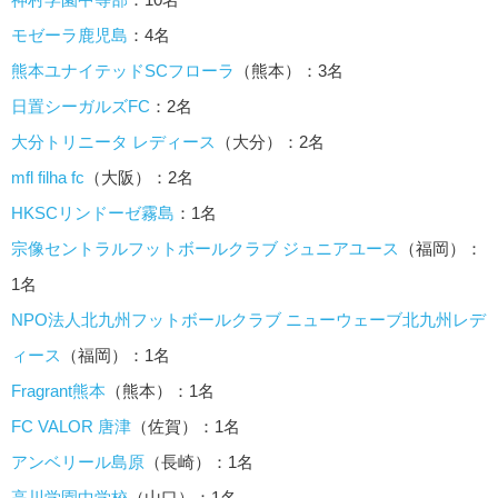
モゼーラ鹿児島
：4名
熊本ユナイテッドSCフローラ
（熊本）：3名
日置シーガルズFC
：2名
大分トリニータ レディース
（大分）：2名
mfl filha fc
（大阪）：2名
HKSCリンドーゼ霧島
：1名
宗像セントラルフットボールクラブ ジュニアユース
（福岡）：
1名
NPO法人北九州フットボールクラブ ニューウェーブ北九州レデ
ィース
（福岡）：1名
Fragrant熊本
（熊本）：1名
FC VALOR 唐津
（佐賀）：1名
アンベリール島原
（長崎）：1名
高川学園中学校
（山口）：1名