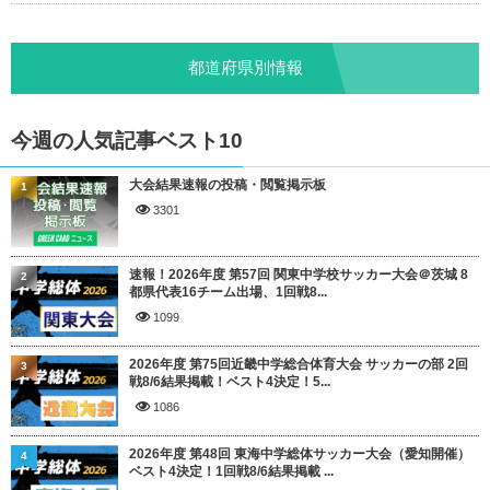
都道府県別情報
今週の人気記事ベスト10
大会結果速報の投稿・閲覧掲示板
1
3301
速報！2026年度 第57回 関東中学校サッカー大会＠茨城 8
2
都県代表16チーム出場、1回戦8...
1099
2026年度 第75回近畿中学総合体育大会 サッカーの部 2回
3
戦8/6結果掲載！ベスト4決定！5...
1086
2026年度 第48回 東海中学総体サッカー大会（愛知開催）
4
ベスト4決定！1回戦8/6結果掲載 ...