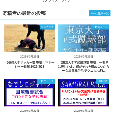
ライターブログ
寄稿者の最近の投稿
Nikiの記事一覧
全国大学生
一般ニュース
2025年3月28日
2025年3月28日
【長崎大学サッカー部 寄稿】マネー
【東京大学ア式蹴球部 寄稿】ー世界
ジャー日記 2025/3/23
は美しいよ、僕がそれを諦めないから
ー 生田健祐(4年/テクニカル/時...
一般ニュース
日本代表
2025年3月27日
2025年3月17日