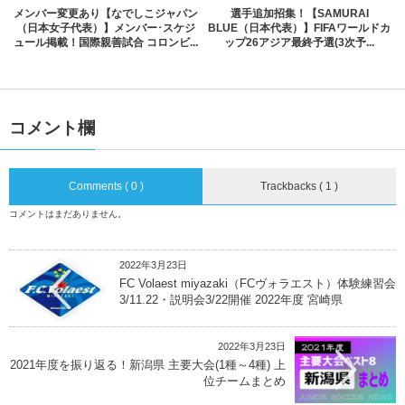
メンバー変更あり【なでしこジャパン
選手追加招集！【SAMURAI
（日本女子代表）】メンバー･スケジ
BLUE（日本代表）】FIFAワールドカ
ュール掲載！国際親善試合 コロンビ...
ップ26アジア最終予選(3次予...
コメント欄
Comments ( 0 )
Trackbacks ( 1 )
コメントはまだありません。
2022年3月23日
FC Volaest miyazaki（FCヴォラエスト）体験練習会
3/11.22・説明会3/22開催 2022年度 宮崎県
2022年3月23日
2021年度を振り返る！新潟県 主要大会(1種～4種) 上
位チームまとめ