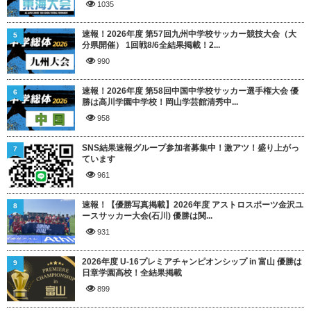
1035
速報！2026年度 第57回九州中学校サッカー競技大会（大
5
分県開催） 1回戦8/6全結果掲載！2...
990
速報！2026年度 第58回中国中学校サッカー選手権大会 優
6
勝は高川学園中学校！岡山学芸館清秀中...
958
SNS結果速報グループ参加者募集中！激アツ！盛り上がっ
7
ています
961
速報！【優勝写真掲載】2026年度 アストロスポーツ金沢ユ
8
ースサッカー大会(石川) 優勝は関...
931
2026年度 U-16プレミアチャンピオンシップ in 富山 優勝は
9
日章学園高校！全結果掲載
899