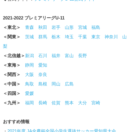
2021-2022 プレミアリーグU-11
＜東北＞
青森
秋田
岩手
山形
宮城
福島
＜関東＞
茨城
群馬
栃木
埼玉
千葉
東京
神奈川
山
梨
＜北信越＞
新潟
石川
福井
富山
長野
＜東海＞
静岡
愛知
＜関西＞
大阪
奈良
＜中国＞
鳥取
島根
岡山
広島
＜四国＞
愛媛
＜九州＞
福岡
長崎
佐賀
熊本
大分
宮崎
おすすめ情報
・
2021年度 JA全農杯全国小学生選抜サッカー愛知県大会