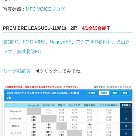
写真参照：
MFC VOICEブログ
PREMIERE LEAGUEU-11愛知 2部
4/1全試合終了
愛知FC
、
FC DIVINE
、
NagoyaSS
、
アクアJFC春日井
、
犬山ク
ラブ
、
安城北部FC
リーグ戦績表
◀クリックしてみてね