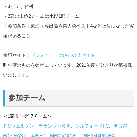
・3ピリオド制
・2部の上位2チームは来期1部チーム
・参加条件：東海大会出場や県大会ベスト4など上位になった実
績があること
参照サイト：
プレミアリーグU-11公式サイト
昨年度のものを参考にしています。2021年度が分かり次第掲載
いたします。
参加チーム
＜1部リーグ 7チーム＞
ＦCヴェルダン
、
ラランジャ豊川
、
シルフィードFC
、
名古屋
FC・EAST
、
尾西FC
、
MFC VOICE
、
DREAM愛知JFC