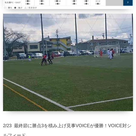
2/23 最終節に勝点3を積み上げ見事VOICEが優勝！VOICE対シ
ルフィード