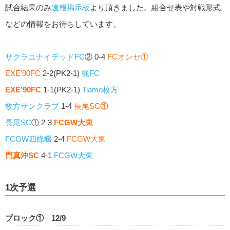
試合結果のみ
速報掲示板
より頂きました。組合せ表や対戦形式
などの情報をお待ちしています。
サクラユナイテッドFC
② 0-4
FCオンセ①
EXE’90FC
2-2(PK2-1)
梶FC
EXE’90FC
1-1(PK2-1)
Tiamo枚方
枚方サンクラブ
1-4
長尾SC
①
長尾SC
① 2-3
FCGW大東
FCGW四條畷
2-4
FCGW大東
門真沖SC
4-1
FCGW大東
1次予選
ブロック① 12/9