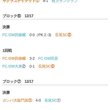
サクラユナイテッド
①
8-1
枚方サンクラブ
ブロック⑥ 12/17
決勝
FC GW四條畷
0-0（PK２-3)
長尾SC
②
1回戦
FC GW四條畷
3-2
FC GW田原
FC GW大東
② 0-1
長尾SC
②
ブロック⑦ 12/17
決勝
ガンバ大阪門真
①
4-0
長尾SC
①