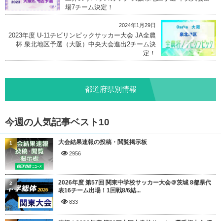
場7チーム決定！
2024年1月29日
2023年度 U-11チビリンピックサッカー大会 JA全農
杯 泉北地区予選（大阪）中央大会進出2チーム決
定！
都道府県別情報
今週の人気記事ベスト10
大会結果速報の投稿・閲覧掲示板
1
2956
2026年度 第57回 関東中学校サッカー大会＠茨城 8都県代
2
表16チーム出場！1回戦8/6結...
833