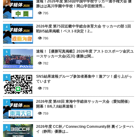
速報！2026年度 第58回中国中学校サッカー選手権大会 優
3
勝はは高川学園中学校！岡山学芸館清秀...
795
2026年度 第75回近畿中学総合体育大会 サッカーの部 1回
4
戦8/5結果掲載！ベスト8決定！2...
786
速報！【優勝写真掲載】2026年度 アストロスポーツ金沢ユ
5
ースサッカー大会(石川) 優勝は関...
782
SNS結果速報グループ参加者募集中！激アツ！盛り上がっ
6
ています
778
2026年度 第48回 東海中学総体サッカー大会（愛知開催）
7
開幕！8/6,7,8結果速報！
759
2026年度 CC杯／Connecting Community杯 裏インターハ
8
イ（静岡）優勝は...