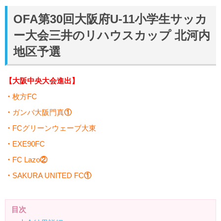
OFA第30回大阪府U-11小学生サッカ
ー大会三井のリハウスカップ 北河内
地区予選
【大阪中央大会進出】
・
枚方FC
・
ガンバ大阪門真
①
・
FCグリーンウェーブ大東
・
EXE90FC
・
FC Lazo
②
・
SAKURA UNITED FC
①
目次