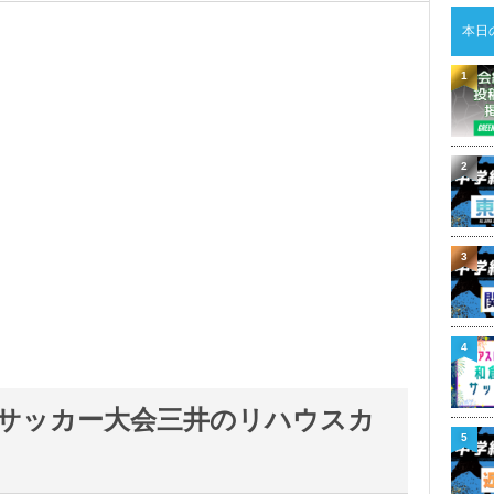
本日
1
2
3
4
学生サッカー大会三井のリハウスカ
5