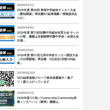
2026年8月7日
2026年度 第48回 東海中学総体サッカー大会
（愛知開催）準決勝8/7結果掲載！情報提供あ
りが...
2026年8月8日
2026年度 第75回近畿中学総合体育大会 サッカ
ーの部 優勝は京都精華学園中学校！全国大会
出場...
2026年8月8日
2026年度 第57回九州中学校サッカー競技大会
（大分県開催）準決勝、5位決定1回戦 8/8結
果...
2023年8月25日
SNS結果速報グループ参加者募集中！激ア
ツ！盛り上がっています
2026年8月2日
2026年度 CC杯／Connecting Community杯
裏インターハイ（静岡）優勝は...