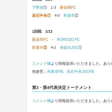
下野池
① 1-3
新金岡FC
高石中央
①
4-0
和泉市
②
1回戦 1/13
新金岡FC
-
ROROZO FC
和泉市
②
4-2
赤坂台JSC
①
コメント欄
より情報提供いただきました。あり
他参照：
和泉市FB
、
高石中央JSCFB
第3・第4代表決定トーナメント
コメント欄
より情報提供いただきました。あり