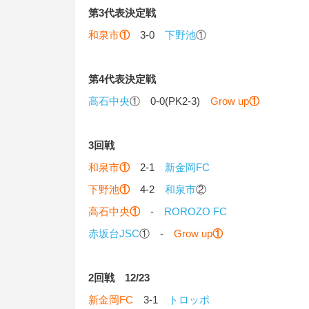
第3代表決定戦
和泉市
①
3-0
下野池
①
第4代表決定戦
高石中央
① 0-0(PK2-3)
Grow up
①
3回戦
和泉市
①
2-1
新金岡FC
下野池
①
4-2
和泉市
②
高石中央
①
-
ROROZO FC
赤坂台JSC
① -
Grow up
①
2回戦 12/23
新金岡FC
3-1
トロッポ