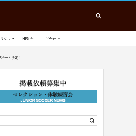
お役立ち
HP制作
問合せ
表5チーム決定！