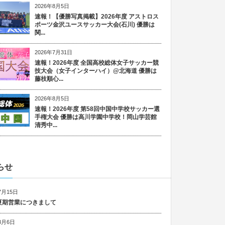
2026年8月5日
速報！【優勝写真掲載】2026年度 アストロス
ポーツ金沢ユースサッカー大会(石川) 優勝は
関...
2026年7月31日
速報！2026年度 全国高校総体女子サッカー競
技大会（女子インターハイ）@北海道 優勝は
藤枝順心...
2026年8月5日
速報！2026年度 第58回中国中学校サッカー選
手権大会 優勝は高川学園中学校！岡山学芸館
清秀中...
らせ
7月15日
6 夏期営業につきまして
8月6日