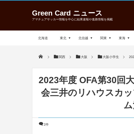
Green Card ニュース
アマチュアサッカー情報を中心に結果速報や進路情報を掲載
北海道
東北
北信越
関東
東海
関西
大阪
大阪小学生
2
2023年度 OFA第30
会三井のリハウスカップ
ム
2件