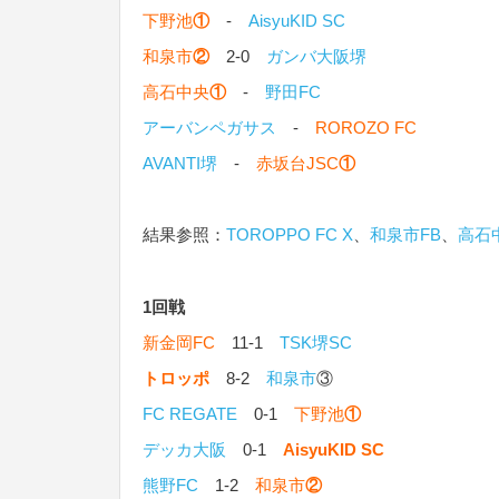
下野池
①
-
AisyuKID SC
和泉市
②
2-0
ガンバ大阪堺
高石中央
①
-
野田FC
アーバンペガサス
-
ROROZO FC
AVANTI堺
-
赤坂台JSC
①
結果参照：
TOROPPO FC X
、
和泉市FB
、
高石
1回戦
新金岡FC
11-1
TSK堺SC
トロッポ
8-2
和泉市
③
FC REGATE
0-1
下野池
①
デッカ大阪
0-1
AisyuKID SC
熊野FC
1-2
和泉市
②