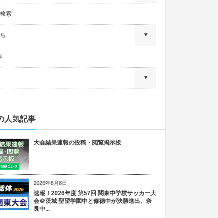
検索
ち
作
の人気記事
大会結果速報の投稿・閲覧掲示板
2026年8月8日
速報！2026年度 第57回 関東中学校サッカー大
会＠茨城 聖望学園中と修徳中が決勝進出、奈
良中...