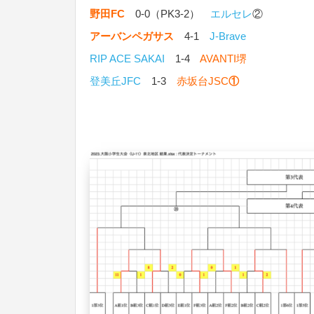
野田FC
0-0（PK3-2）
エルセレ
②
アーバンペガサス
4-1
J-Brave
RIP ACE SAKAI
1-4
AVANTI堺
登美丘JFC
1-3
赤坂台JSC
①