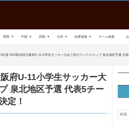
関西
中国
四国
九州
結果速報
チーム検索
023年度 OFA第30回大阪府U-11小学生サッカー大会三井のリハウスカップ 泉北地区予選 代
回大阪府U-11小学生サッカー大
 泉北地区予選 代表5チー
決定！