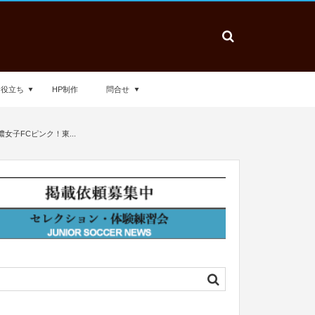
お役立ち
HP制作
問合せ
女子FCピンク！東...