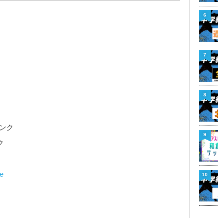
6
7
8
ンク
9
ク
e
10