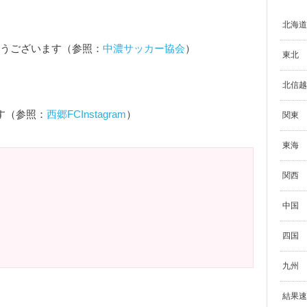
北海道
とうございます（参照：
中濃サッカー協会
）
東北
北信越
す（参照：
西郷FCInstagram
）
関東
東海
関西
中国
四国
九州
結果速