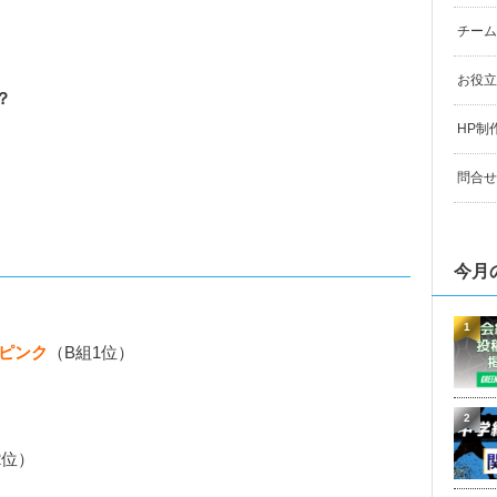
チーム
お役立
？
HP制
問合せ
今月
1
ピンク
（B組1位）
2
2位）