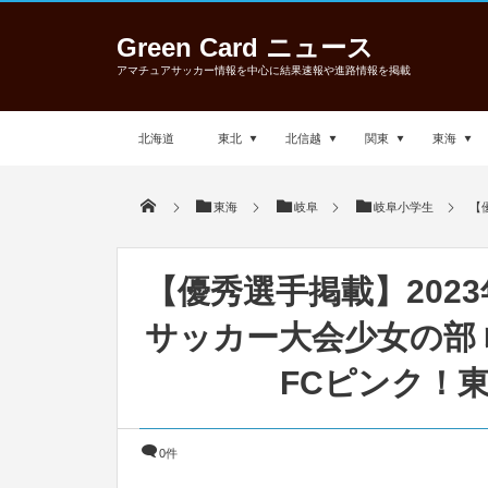
Green Card ニュース
アマチュアサッカー情報を中心に結果速報や進路情報を掲載
北海道
東北
北信越
関東
東海
東海
岐阜
岐阜小学生
【
【優秀選手掲載】2023
サッカー大会少女の部 
FCピンク！
0件