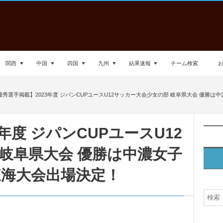
関西
中国
四国
九州
結果速報
チーム検索
優秀選手掲載】2023年度 ジパンCUPユースU12サッカー大会少女の部 岐阜県大会 優勝は中濃
年度 ジパンCUPユースU12
岐阜県大会 優勝は中濃女子
東海大会出場決定！