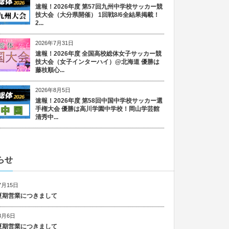
速報！2026年度 第57回九州中学校サッカー競
技大会（大分県開催） 1回戦8/6全結果掲載！
2...
2026年7月31日
速報！2026年度 全国高校総体女子サッカー競
技大会（女子インターハイ）@北海道 優勝は
藤枝順心...
2026年8月5日
速報！2026年度 第58回中国中学校サッカー選
手権大会 優勝は高川学園中学校！岡山学芸館
清秀中...
らせ
7月15日
6 夏期営業につきまして
8月6日
5 夏期営業につきまして