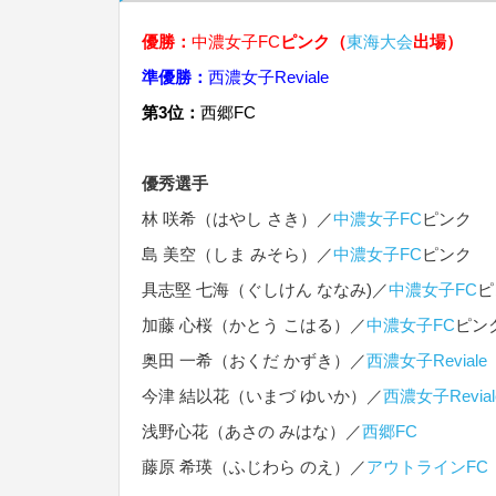
優勝：
中濃女子FC
ピンク（
東海大会
出場）
準優勝：
西濃女子Reviale
第3位：
西郷FC
優秀選手
林 咲希（はやし さき）／
中濃女子FC
ピンク
島 美空（しま みそら）／
中濃女子FC
ピンク
具志堅 七海（ぐしけん ななみ)／
中濃女子FC
ピ
加藤 心桜（かとう こはる）／
中濃女子FC
ピン
奥田 一希（おくだ かずき）／
西濃女子Reviale
今津 結以花（いまづ ゆいか）／
西濃女子Revial
浅野心花（あさの みはな）／
西郷FC
藤原 希瑛（ふじわら のえ）／
アウトラインFC