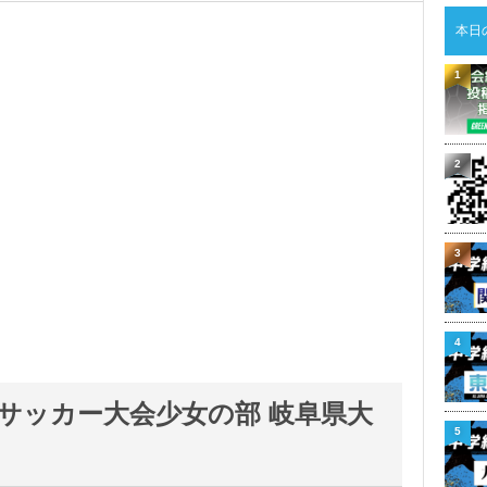
本日
1
2
3
4
12サッカー大会少女の部 岐阜県大
5