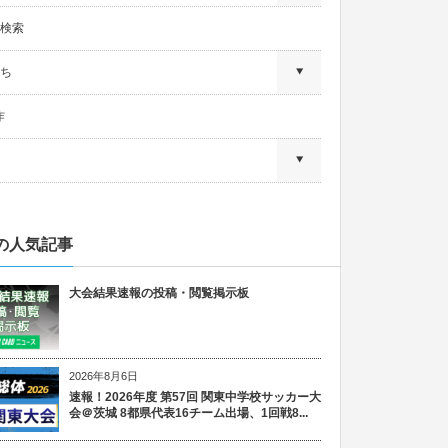
検索
ち
作
の人気記事
大会結果速報の投稿・閲覧掲示板
2026年8月6日
速報！2026年度 第57回 関東中学校サッカー大
会＠茨城 8都県代表16チーム出場、1回戦8...