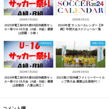
2025年7月26日
2025年3月1日
2025沖電工杯OFA第59回沖縄県サッ
2024年度 サッカーカレンダー【沖
カー祭りU-16大会（A組・B組）優勝
縄】年間大会スケジュール一覧
は那覇・小禄！
沖縄高校生
沖縄小学生
2024年7月26日
2024年3月4日
2024沖電工杯OFA第58回沖縄県サッ
2023第17回沖縄ファミリーマートカ
カー祭りU-16大会（A組・B組）優勝
ップ県大会 優勝は比屋根FC！
は那覇西・八重山商工！
コメント欄