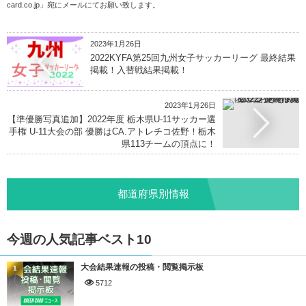
card.co.jp
」宛にメールにてお願い致します。
2023年1月26日
2022KYFA第25回九州女子サッカーリーグ 最終結果
掲載！入替戦結果掲載！
2023年1月26日
【準優勝写真追加】2022年度 栃木県U-11サッカー選
手権 U-11大会の部 優勝はCA.アトレチコ佐野！栃木
県113チームの頂点に！
都道府県別情報
今週の人気記事ベスト10
大会結果速報の投稿・閲覧掲示板
1
5712