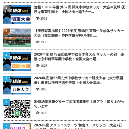
速報！2026年度 第57回 関東中学校サッカー大会＠茨城 優
2
勝は聖望学園中！全国大会出場7チー...
2029
【優勝写真掲載】2026年度 第48回 東海中学総体サッカー
3
大会（愛知開催）静岡学園がPKを制し...
1993
2026年度 第75回近畿中学総合体育大会 サッカーの部 優
4
勝は京都精華学園中学校！全国大会出場...
1875
2026年度 第57回九州中学校サッカー競技大会（大分県開
5
催）優勝は神村学園中等部！全国大会出場...
1848
SNS結果速報グループ参加者募集中！激アツ！盛り上がっ
6
ています
1595
2026年度 アストロスポーツ 和倉ユースサッカー大会 (石
7