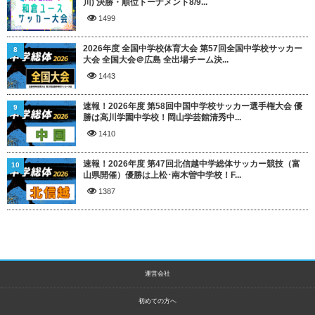
川) 決勝・順位トーナメント8/9...
1499
2026年度 全国中学校体育大会 第57回全国中学校サッカー
8
大会 全国大会＠広島 全出場チーム決...
1443
速報！2026年度 第58回中国中学校サッカー選手権大会 優
9
勝は高川学園中学校！岡山学芸館清秀中...
1410
速報！2026年度 第47回北信越中学総体サッカー競技（富
10
山県開催）優勝は上松･南木曽中学校！F...
1387
運営会社
初めての方へ