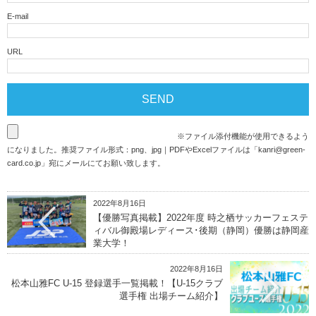
E-mail
URL
※ファイル添付機能が使用できるよう
になりました。推奨ファイル形式：png、jpg｜PDFやExcelファイルは「
kanri@green-
card.co.jp
」宛にメールにてお願い致します。
2022年8月16日
【優勝写真掲載】2022年度 時之栖サッカーフェステ
ィバル御殿場レディース･後期（静岡）優勝は静岡産
業大学！
2022年8月16日
松本山雅FC U-15 登録選手一覧掲載！【U-15クラブ
選手権 出場チーム紹介】