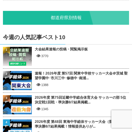
都道府県別情報
今週の人気記事ベスト10
大会結果速報の投稿・閲覧掲示板
1
3770
速報！2026年度 第57回 関東中学校サッカー大会＠茨城 聖
2
望学園中･市川三中･修徳中･南浦...
1388
2026年度 第75回近畿中学総合体育大会 サッカーの部 5位
3
決定戦1回戦・準決勝8/7結果掲載...
1345
2026年度 第48回 東海中学総体サッカー大会（愛知開催）
4
準決勝8/7結果掲載！情報提供ありが...