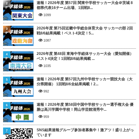
速報！2026年度 第57回 関東中学校サッカー大会＠茨城 8
2
都県代表16チーム出場、1回戦8...
1099
2026年度 第75回近畿中学総合体育大会 サッカーの部 2回
3
戦8/6結果掲載！ベスト4決定！5...
1087
2026年度 第48回 東海中学総体サッカー大会（愛知開催）
4
ベスト4決定！1回戦8/6結果掲載 ...
1035
速報！2026年度 第57回九州中学校サッカー競技大会（大
5
分県開催） 1回戦8/6全結果掲載！2...
992
速報！2026年度 第58回中国中学校サッカー選手権大会 優
6
勝は高川学園中学校！岡山学芸館清秀中...
959
SNS結果速報グループ参加者募集中！激アツ！盛り上がっ
7
ています