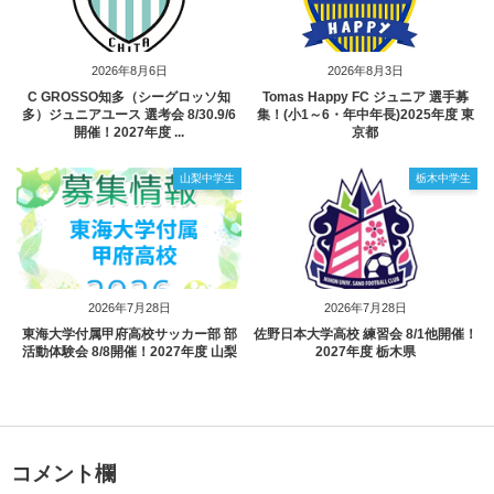
2026年8月6日
2026年8月3日
C GROSSO知多（シーグロッソ知
Tomas Happy FC ジュニア 選手募
多）ジュニアユース 選考会 8/30.9/6
集！(小1～6・年中年長)2025年度 東
開催！2027年度 ...
京都
山梨中学生
栃木中学生
2026年7月28日
2026年7月28日
東海大学付属甲府高校サッカー部 部
佐野日本大学高校 練習会 8/1他開催！
活動体験会 8/8開催！2027年度 山梨
2027年度 栃木県
コメント欄