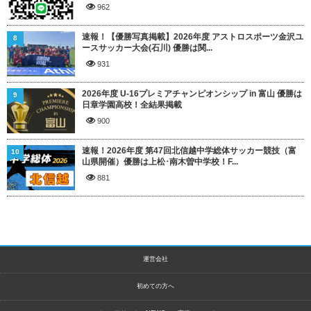
962
速報！【優勝写真掲載】2026年度 アストロスポーツ金沢ユ
8
ースサッカー大会(石川) 優勝は関...
931
2026年度 U-16プレミアチャンピオンシップ in 富山 優勝は
9
日章学園高校！全結果掲載
900
速報！2026年度 第47回北信越中学総体サッカー競技（富
10
山県開催）優勝は上松･南木曽中学校！F...
881
運営会社
初めての方へ