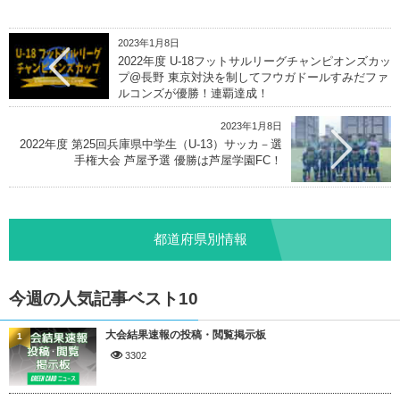
2023年1月8日
2022年度 U-18フットサルリーグチャンピオンズカッ
プ@長野 東京対決を制してフウガドールすみだファ
ルコンズが優勝！連覇達成！
2023年1月8日
2022年度 第25回兵庫県中学生（U-13）サッカ－選
手権大会 芦屋予選 優勝は芦屋学園FC！
都道府県別情報
今週の人気記事ベスト10
大会結果速報の投稿・閲覧掲示板
1
3302