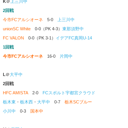
K
＠
上三川中
2回戦
今市FCアルシオーネ
5-0
上三川中
unionSC White
0-0（PK 4-3）
東那須野中
FC VALON
0-0（PK 3-1）
イデアFC真岡U-14
1回戦
今市FCアルシオーネ
16-0
片岡中
L
＠
大平中
2回戦
HFC AMISTA
2-0
FCスポルト宇都宮クラウド
栃木東
・
栃木西
・
大平中
0-7
栃木SCブルー
小川中
0-3
国本中