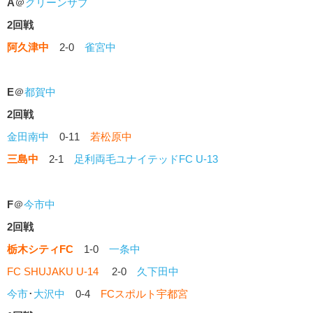
A
＠
グリーンサブ
2回戦
阿久津中
2-0
雀宮中
E
＠
都賀中
2回戦
金田南中
0-11
若松原中
三島中
2-1
足利両毛ユナイテッドFC U-13
F
＠
今市中
2回戦
栃木シティFC
1-0
一条中
FC SHUJAKU U-14
2-0
久下田中
今市
･
大沢中
0-4
FCスポルト宇都宮