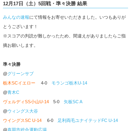
12月17日（土）5回戦・準々決勝 結果
みんなの速報
にて情報をお寄せいただきました。いつもありが
とうございます！
※スコアの判読が難しかったため、間違えがありましたらご指
摘お願いします。
準々決勝
@
グリーンサブ
栃木SCイエロー
4-0
モランゴ栃木U-14
@
青木C
ヴェルディSS小山U-14
5-0
矢板SC A
@
ウィングス大谷
ウイングスSC U-14
6-0
足利両毛ユナイテッドFC U-14
@
真岡市総合運動広場