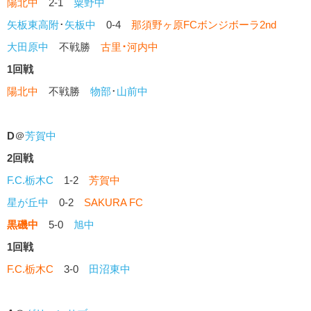
陽北中
2-1
粟野中
矢板東高附
･
矢板中
0-4
那須野ヶ原FCボンジボーラ2nd
大田原中
不戦勝
古里
･
河内中
1回戦
陽北中
不戦勝
物部
･
山前中
D
＠
芳賀中
2回戦
F.C.栃木C
1-2
芳賀中
星が丘中
0-2
SAKURA FC
黒磯中
5-0
旭中
1回戦
F.C.栃木C
3-0
田沼東中