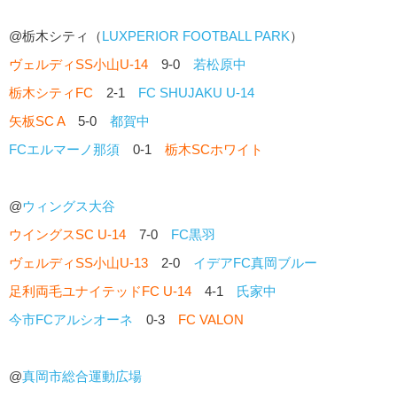
@栃木シティ（
LUXPERIOR FOOTBALL PARK
）
ヴェルディSS小山U-14
9-0
若松原中
栃木シティFC
2-1
FC SHUJAKU U-14
矢板SC A
5-0
都賀中
FCエルマーノ那須
0-1
栃木SCホワイト
@
ウィングス大谷
ウイングスSC U-14
7-0
FC黒羽
ヴェルディSS小山U-13
2-0
イデアFC真岡ブルー
足利両毛ユナイテッドFC U-14
4-1
氏家中
今市FCアルシオーネ
0-3
FC VALON
@
真岡市総合運動広場