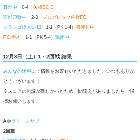
真岡中
0-4
矢板SC C
西那須野中
2-3
プログレッソ佐野FC
モランゴ栃木U-13
1-1（PK 1-4）
喜連川中
F.C.栃木
1-1（PK 5-4）
陽南中
12月3日（土）1・2回戦 結果
みんなの速報
にて情報をお寄せいただきました。いつもありが
とうございます！
※スコアの判読が難しかったため、間違えがありましたらご指
摘お願いします。
A
＠
グリーンサブ
2回戦