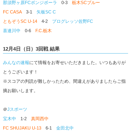
那須野ヶ原FCボンジボーラ
0-3
栃木SCブルー
FC CASA
3-1
矢板SC C
ともぞうSC U-14
4-2
プログレッソ佐野FC
喜連川中
0-6
F.C.栃木
12月4日（日）3回戦 結果
みんなの速報
にて情報をお寄せいただきました。いつもありが
とうございます！
※スコアの判読が難しかったため、間違えがありましたらご指
摘お願いします。
＠
Jスポーツ
宝木中
1-2
真岡西中
FC SHUJAKU U-13
6-1
金田北中