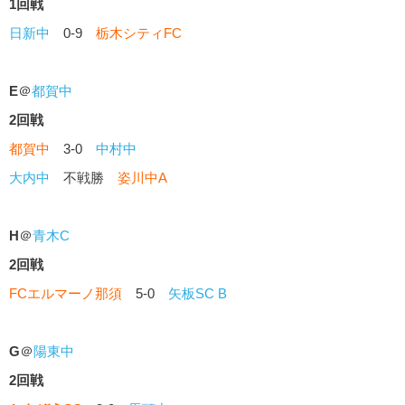
1回戦
日新中
0-9
栃木シティFC
E
＠
都賀中
2回戦
都賀中
3-0
中村中
大内中
不戦勝
姿川中A
H
＠
青木C
2回戦
FCエルマーノ那須
5-0
矢板SC B
G
＠
陽東中
2回戦