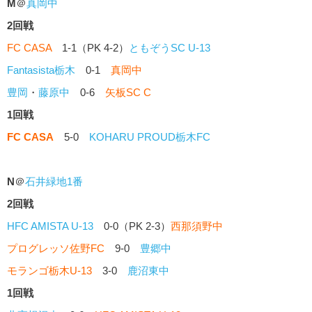
M
＠
真岡中
2回戦
FC CASA
1-1（PK 4-2）
ともぞうSC U-13
Fantasista栃木
0-1
真岡中
豊岡
・
藤原中
0-6
矢板SC C
1回戦
FC CASA
5-0
KOHARU PROUD栃木FC
N
＠
石井緑地1番
2回戦
HFC AMISTA U-13
0-0（PK 2-3）
西那須野中
プログレッソ佐野FC
9-0
豊郷中
モランゴ栃木U-13
3-0
鹿沼東中
1回戦