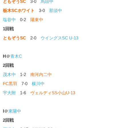
ともぞうSC
3-0
馬頭中
栃木SCホワイト
3-0
那須中
塩谷中
0-2
陽東中
1回戦
ともぞうSC
2-0
ウイングスSC U-13
H
＠
青木C
2回戦
茂木中
1-2
南河内二中
FC黒羽
7-0
横川中
宇大附
1-6
ヴェルディSS小山U-13
I
＠
東陽中
2回戦