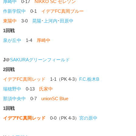
厚崎中
0-17
NIKKO SC セレソン
作新学院中
0-1
イデアFC真岡ブルー
東陽中
3-0
晃陽
･
上河内
･
田原中
1回戦
泉が丘中
1-4
厚崎中
J
＠
SAKURAグリーンフィールド
2回戦
イデアFC真岡レッド
1-1（PK 4-3）
F.C.栃木B
瑞穂野中
0-13
氏家中
那須中央中
0-7
unionSC Blue
1回戦
イデアFC真岡レッド
0-0（PK 4-3）
宮の原中