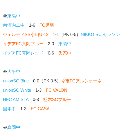
＠
東陽中
南河内二中
1-6
FC黒羽
ヴェルディSS小山U-13
1-1（PK 6-5）
NIKKO SC セレソン
イデアFC真岡ブルー
2-0
東陽中
イデアFC真岡レッド
0-6
氏家中
＠
大平中
unionSC Blue
0-0（PK 3-5）
今市FCアルシオーネ
unionSC White
1-3
FC VALON
HFC AMISTA
0-3
栃木SCブルー
国本中
1-3
FC CASA
＠
真岡中