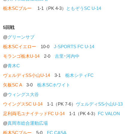
栃木SCブルー
1-1（PK 4-3）
ともぞうSC U-14
5回戦
@
グリーンサブ
栃木SCイエロー
10-0
J-SPORTS FC U-14
モランゴ栃木U-14
2-0
古里
･
河内中
@
青木C
ヴェルディSS小山U-14
3-1
栃木シティFC
矢板SC A
3-0
栃木SCホワイト
@
ウィングス大谷
ウイングスSC U-14
1-1（PK 7-6）
ヴェルディSS小山U-13
足利両毛ユナイテッドFC U-14
1-1（PK 4-3）
FC VALON
@
真岡市総合運動広場
栃木SCブルー
5-0
FC CASA