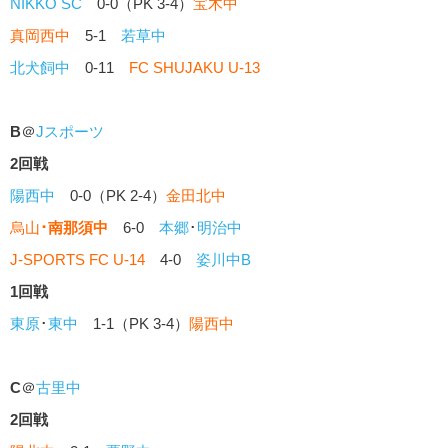
NIKKO SC
0-0（PK 3-4）
宝木中
真岡西中
5-1
若草中
北犬飼中
0-11
FC SHUJAKU U-13
B
＠
Jスポーツ
2回戦
陽西中
0-0（PK 2-4）
金田北中
烏山
･
南那須中
6-0
本郷
･
明治中
J-SPORTS FC U-14
4-0
姿川中B
1回戦
東原
･
東中
1-1（PK 3-4）
陽西中
C
＠
古里中
2回戦