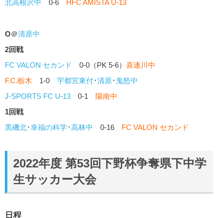
北高根沢中
0-6
HFC AMISTA U-13
O
＠
清原中
2回戦
FC VALON セカンド
0-0（PK 5-6）
喜連川中
F.C.栃木
1-0
宇都宮東付
･
清原
･
鬼怒中
J-SPORTS FC U-13
0-1
陽南中
1回戦
黒磯北
･
幸福の科学
･
高林中
0-16
FC VALON セカンド
2022年度 第53回下野杯争奪県下中学
生サッカー大会
日程