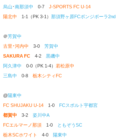
烏山
･
南那須中
0-7
J-SPORTS FC U-14
陽北中
1-1（PK 3-1）
那須野ヶ原FCボンジボーラ2nd
＠
芳賀中
古里
･
河内中
3-0
芳賀中
SAKURA FC
4-2
黒磯中
阿久津中
0-0（PK 1-4）
若松原中
三島中
0-8
栃木シティFC
@
陽東中
FC SHUJAKU U-14
1-0
FCスポルト宇都宮
都賀中
3-2
姿川中A
FCエルマーノ那須
1-0
ともぞうSC
栃木SCホワイト
4-0
陽東中