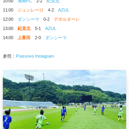
10:00
海南FC
2-2
紀見北
11:00
ジュンレーロ
4-2
AZUL
12:00
ダンシーマ
0-2
デポルターレ
13:00
紀見北
5-1
AZUL
14:00
上富田
2-0
ダンシーマ
参照：
Prassovo Instagram