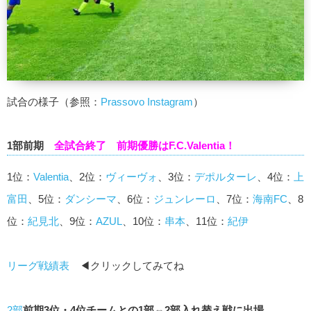
試合の様子（参照：
Prassovo Instagram
）
1部前期
全試合終了 前期優勝はF.C.Valentia！
1位：
Valentia
、2位：
ヴィーヴォ
、3位：
デポルターレ
、4位：
上
富田
、5位：
ダンシーマ
、6位：
ジュンレーロ
、7位：
海南FC
、8
位：
紀見北
、9位：
AZUL
、10位：
串本
、11位：
紀伊
リーグ戦績表
◀クリックしてみてね
2部
前期3位・4位チーム
との1部⇔2部入れ替え戦に出場