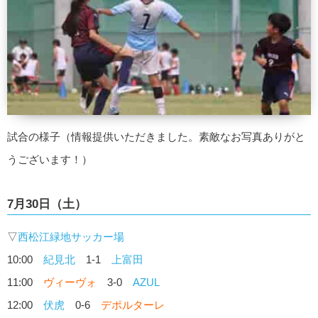
試合の様子（情報提供いただきました。素敵なお写真ありがと
うございます！）
7月30日（土）
▽
西松江緑地サッカー場
10:00
紀見北
1-1
上富田
11:00
ヴィーヴォ
3-0
AZUL
12:00
伏虎
0-6
デポルターレ