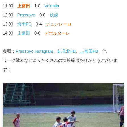
11:00
上富田
1-0
Valentia
12:00
Prassovo
0-0
伏虎
13:00
海南FC
0-4
ジュンレーロ
14:00
上富田
0-6
デポルターレ
参照：
Prassovo Instagram
、
紀見北FB
、
上富田FB
、他
リーグ戦表などよりたくさんの情報提供ありがとうございま
す！