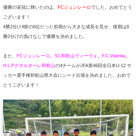
優勝の栄冠に輝いたのは、
FCジュンレーロ
でした。おめでとう
ございます！
4勝2分け4敗の6位だった前期から大きな成長を見せ、後期は8
勝2分けの負けなしで優勝を決めました。
また、
FCジュンレーロ
、
SC和歌山ヴィーヴォ
、
F.C.Valentia
、
H.L.Pデポルターレ和歌山
の4チームがJFA第46回全日本U-12 サ
ッカー選手権和歌山県大会にシード出場を決めました。おめで
とうございます！