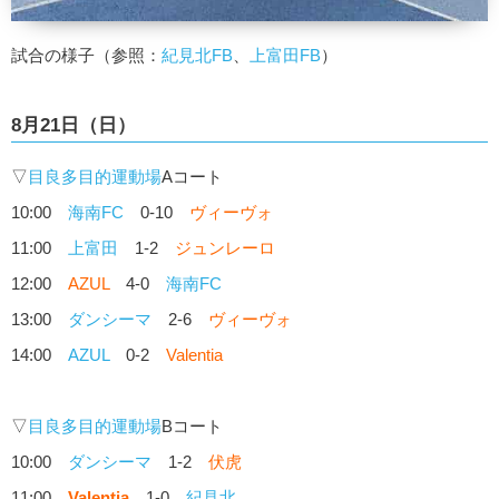
試合の様子（参照：
紀見北FB
、
上富田FB
）
8月21日（日）
▽
目良多目的運動場
Aコート
10:00
海南FC
0-10
ヴィーヴォ
11:00
上富田
1-2
ジュンレーロ
12:00
AZUL
4-0
海南FC
13:00
ダンシーマ
2-6
ヴィーヴォ
14:00
AZUL
0-2
Valentia
▽
目良多目的運動場
Bコート
10:00
ダンシーマ
1-2
伏虎
11:00
Valentia
1-0
紀見北