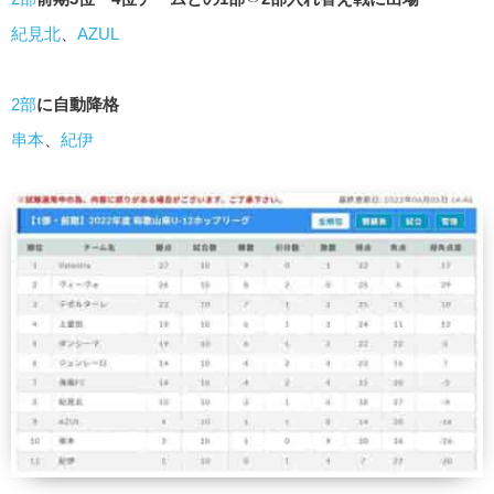
紀見北
、
AZUL
2部
に自動降格
串本
、
紀伊