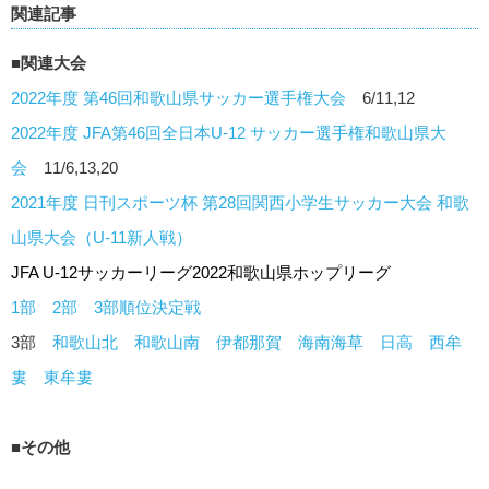
関連記事
■関連大会
2022年度 第46回和歌山県サッカー選手権大会
6/11,12
2022年度 JFA第46回全日本U-12 サッカー選手権和歌山県大
会
11/6,13,20
2021年度 日刊スポーツ杯 第28回関西小学生サッカー大会 和歌
山県大会（U-11新人戦）
JFA U-12サッカーリーグ2022和歌山県ホップリーグ
1部
2部
3部順位決定戦
3部
和歌山北
和歌山南
伊都那賀
海南海草
日高
西牟
婁
東牟婁
■その他