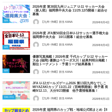
2026年度 第38回九州ジュニア U-11 サッカー大会
（新人戦）福岡県中央大会 11/29.12/5開催！組合せ
募集
福岡
【九州･沖縄】担当 KANA
2026年8月4日
2026年度 JFA第50回全日本U-12サッカー選手権大会
福岡県中央大会 10/11開幕！組合せ募集
【九州･沖縄】担当 KANA
2026年8月4日
福岡
優勝写真掲載！2026年度 千代カップ U-12 サッカー
大会 (福岡) 優勝はペラーダ大川！結果判明分掲載！
順位トーナメント・予選リーグ結果募集！
福岡
【九州･沖縄】担当 KANA
2026年8月3日
JFA U-12ガールズゲーム2026 第13回九州なでしこ
MIYAZAKIカップ 11/21.22（宮崎県開催）県予選 長
崎9/12.13、大分9/23開催 他予選情報募集！
宮崎小学生
【九州･沖縄】担当 KANA
2026年8月1日
2026年度 福岡県のカップ戦・地域公式戦まとめ【8