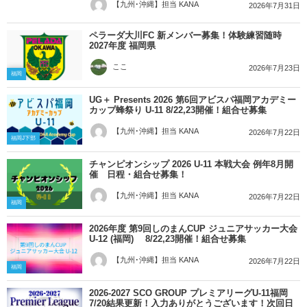
【九州･沖縄】担当 KANA
2026年7月31日
ペラーダ大川FC 新メンバー募集！体験練習随時
2027年度 福岡県
ここ
2026年7月23日
福岡
UG＋ Presents 2026 第6回アビスパ福岡アカデミー
カップ蜂祭り U-11 8/22,23開催！組合せ募集
【九州･沖縄】担当 KANA
2026年7月22日
福岡J下部
チャンピオンシップ 2026 U-11 本戦大会 例年8月開
催 日程・組合せ募集！
【九州･沖縄】担当 KANA
2026年7月22日
福岡
2026年度 第9回しのまんCUP ジュニアサッカー大会
U-12 (福岡) 8/22,23開催！組合せ募集
【九州･沖縄】担当 KANA
2026年7月22日
福岡
2026-2027 SCO GROUP プレミアリーグU-11福岡
7/20結果更新！入力ありがとうございます！次回日