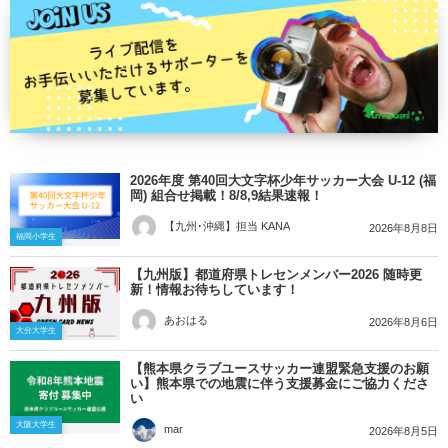
2026年度 第40回大文字杯少年サッカー大会 U-12 (福
岡) 組合せ掲載！8/8,9結果速報！
【九州･沖縄】担当 KANA
2026年8月8日
福岡小学生
【九州版】都道府県トレセンメンバー2026 随時更
新！情報お待ちしています！
あおはる
2026年8月6日
大分大学生
【熊本県クラブユースサッカー連盟緊急支援のお願
い】熊本県での地震に伴う支援募金にご協力くださ
い
大阪大学生
mar
2026年8月5日