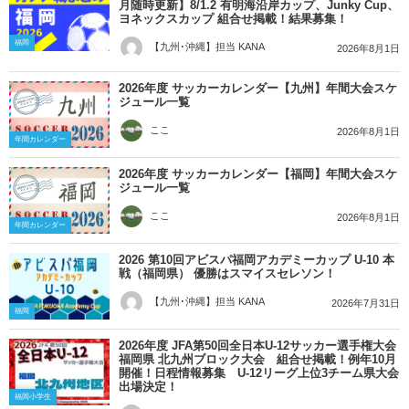
月随時更新】8/1.2 有明海沿岸カップ、Junky Cup、
ヨネックスカップ 組合せ掲載！結果募集！
福岡
【九州･沖縄】担当 KANA
2026年8月1日
2026年度 サッカーカレンダー【九州】年間大会スケ
ジュール一覧
ここ
2026年8月1日
年間カレンダー
2026年度 サッカーカレンダー【福岡】年間大会スケ
ジュール一覧
ここ
2026年8月1日
年間カレンダー
2026 第10回アビスパ福岡アカデミーカップ U-10 本
戦（福岡県） 優勝はスマイスセレソン！
【九州･沖縄】担当 KANA
2026年7月31日
福岡
2026年度 JFA第50回全日本U-12サッカー選手権大会
福岡県 北九州ブロック大会 組合せ掲載！例年10月
開催！日程情報募集 U-12リーグ上位3チーム県大会
出場決定！
福岡小学生