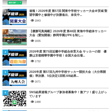
速報！2026年度 第57回 関東中学校サッカー大会＠茨城 聖
2
望学園中と修徳中が決勝進出、奈良中...
1843
【優勝写真掲載】2026年度 第48回 東海中学総体サッカー
3
大会（愛知開催）静岡学園がPKを制し...
1835
2026年度 第75回近畿中学総合体育大会 サッカーの部 優
4
勝は京都精華学園中学校！全国大会出場...
1732
2026年度 第57回九州中学校サッカー競技大会（大分県開
5
催）準決勝、5位決定1回戦 8/8結果...
1671
SNS結果速報グループ参加者募集中！激アツ！盛り上がっ
6
ています
1488