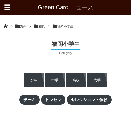
Green Card ニュース
九州
福岡
福岡小学生
福岡小学生
Category
少年
中学
高校
大学
チーム
トレセン
セレクション・体験