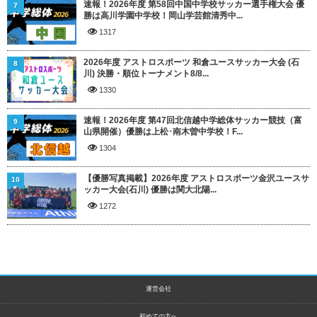
速報！2026年度 第58回中国中学校サッカー選手権大会 優
7
勝は高川学園中学校！岡山学芸館清秀中...
1317
2026年度 アストロスポーツ 和倉ユースサッカー大会 (石
8
川) 決勝・順位トーナメント8/8...
1330
速報！2026年度 第47回北信越中学総体サッカー競技（富
9
山県開催）優勝は上松･南木曽中学校！F...
1304
【優勝写真掲載】2026年度 アストロスポーツ金沢ユースサ
10
ッカー大会(石川) 優勝は関大北陽...
1272
運営会社
初めての方へ