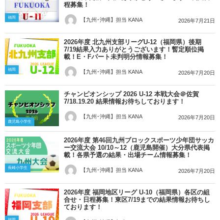
程募集！
福岡
【九州･沖縄】担当 KANA
2026年7月21日
2026年度 北九州支部リーグU-12（福岡県）後期
7/19結果入力ありがとうございます！暫定順位掲
載！E・Fパート未判明分情報募集！
福岡
【九州･沖縄】担当 KANA
2026年7月20日
チャンピオンシップ 2026 U-12 本戦大会＠佐賀
7/18.19.20 結果情報お待ちしております！
【九州･沖縄】担当 KANA
2026年7月20日
鹿児島小学生
2026年度 第46回九州ブロックスポーツ少年団サッカ
ー交流大会 10/10～12（鹿児島開催）大分県代表掲
載！各県予選の結果・出場チーム情報募集！
長崎小学生
【九州･沖縄】担当 KANA
2026年7月20日
2026年度 福岡地区リーグ U-10（福岡県）各区の組
合せ・日程募集！東区7/19までの結果情報お待ちし
ております！
福岡