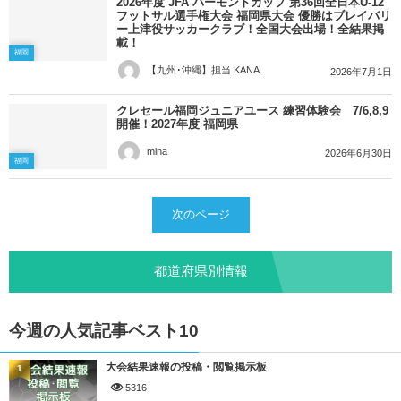
2026年度 JFA バーモントカップ 第36回全日本U-12
フットサル選手権大会 福岡県大会 優勝はブレイバリ
ー上津役サッカークラブ！全国大会出場！全結果掲
載！
福岡
【九州･沖縄】担当 KANA
2026年7月1日
クレセール福岡ジュニアユース 練習体験会 7/6,8,9
開催！2027年度 福岡県
mina
2026年6月30日
福岡
次のページ
都道府県別情報
今週の人気記事ベスト10
大会結果速報の投稿・閲覧掲示板
1
5316