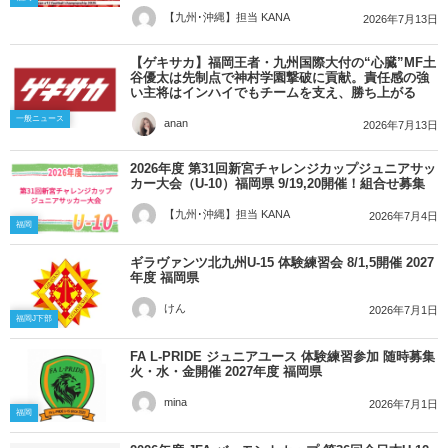
【九州･沖縄】担当 KANA
2026年7月13日
【ゲキサカ】福岡王者・九州国際大付の“心臓”MF土
谷優太は先制点で神村学園撃破に貢献。責任感の強
い主将はインハイでもチームを支え、勝ち上がる
一般ニュース
anan
2026年7月13日
2026年度 第31回新宮チャレンジカップジュニアサッ
カー大会（U-10）福岡県 9/19,20開催！組合せ募集
【九州･沖縄】担当 KANA
2026年7月4日
福岡
ギラヴァンツ北九州U-15 体験練習会 8/1,5開催 2027
年度 福岡県
けん
2026年7月1日
福岡J下部
FA L-PRIDE ジュニアユース 体験練習参加 随時募集
火・水・金開催 2027年度 福岡県
mina
2026年7月1日
福岡