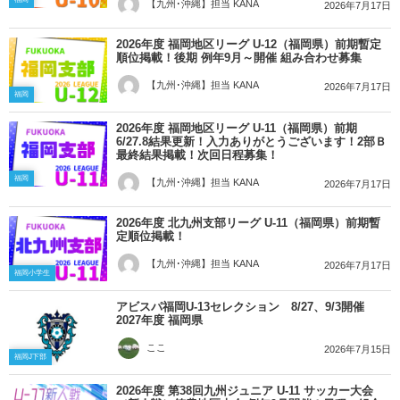
【九州･沖縄】担当 KANA
2026年7月17日
2026年度 福岡地区リーグ U-12（福岡県）前期暫定
順位掲載！後期 例年9月～開催 組み合わせ募集
【九州･沖縄】担当 KANA
2026年7月17日
福岡
2026年度 福岡地区リーグ U-11（福岡県）前期
6/27.8結果更新！入力ありがとうございます！2部Ｂ
最終結果掲載！次回日程募集！
福岡
【九州･沖縄】担当 KANA
2026年7月17日
2026年度 北九州支部リーグ U-11（福岡県）前期暫
定順位掲載！
【九州･沖縄】担当 KANA
2026年7月17日
福岡小学生
アビスパ福岡U-13セレクション 8/27、9/3開催
2027年度 福岡県
ここ
2026年7月15日
福岡J下部
2026年度 第38回九州ジュニア U-11 サッカー大会