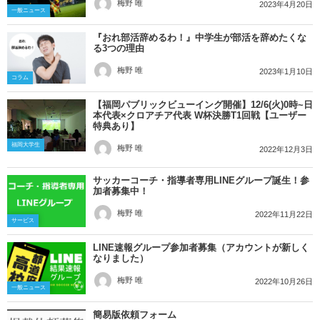
梅野 唯
2023年4月20日
一般ニュース
『おれ部活辞めるわ！』中学生が部活を辞めたくな
る3つの理由
梅野 唯
2023年1月10日
コラム
【福岡パブリックビューイング開催】12/6(火)0時~日
本代表×クロアチア代表 W杯決勝T1回戦【ユーザー
特典あり】
福岡大学生
梅野 唯
2022年12月3日
サッカーコーチ・指導者専用LINEグループ誕生！参
加者募集中！
梅野 唯
2022年11月22日
サービス
LINE速報グループ参加者募集（アカウントが新しく
なりました）
梅野 唯
2022年10月26日
一般ニュース
簡易版依頼フォーム