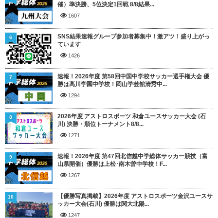
催）準決勝、5位決定1回戦 8/8結果...
1607
SNS結果速報グループ参加者募集中！激アツ！盛り上がっ
6
ています
1426
速報！2026年度 第58回中国中学校サッカー選手権大会 優
7
勝は高川学園中学校！岡山学芸館清秀中...
1294
2026年度 アストロスポーツ 和倉ユースサッカー大会 (石
8
川) 決勝・順位トーナメント8/8...
1271
速報！2026年度 第47回北信越中学総体サッカー競技（富
9
山県開催）優勝は上松･南木曽中学校！F...
1267
【優勝写真掲載】2026年度 アストロスポーツ金沢ユースサ
10
ッカー大会(石川) 優勝は関大北陽...
1247