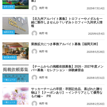
集】
岩手小学生
梅野 唯
2025年7月14日
【北九州アルバイト募集】トロフィーやメダルを一
緒に製作しませんか？いずみトロフィー九州求人情
報
福岡大学生
梅野 唯
2025年6月4日
業務拡大につき事務アルバイト募集【福岡天神】
梅野 唯
2025年5月28日
鹿児島大学生
【チームからの掲載依頼募集】2026・2027年度メン
バー募集・セレクション・体験練習会
梅野 唯
2025年3月31日
一般ニュース
サッカーチームの卒団・卒部記念品、喜ばれた贈り
物は？【クーポンあり】～インテリアとして優秀な
もの編～ PR
一般ニュース
梅野 唯
2025年2月20日