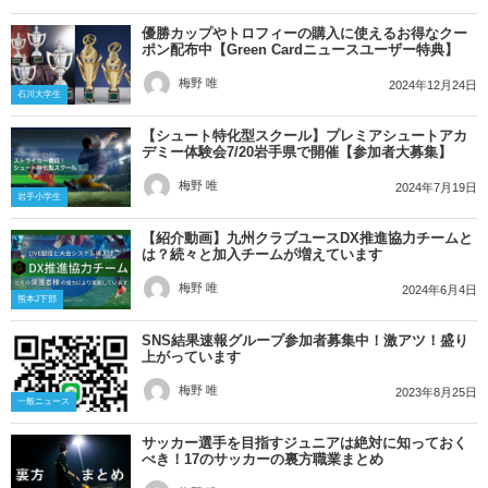
優勝カップやトロフィーの購入に使えるお得なクー
ポン配布中【Green Cardニュースユーザー特典】
梅野 唯
2024年12月24日
石川大学生
【シュート特化型スクール】プレミアシュートアカ
デミー体験会7/20岩手県で開催【参加者大募集】
梅野 唯
2024年7月19日
岩手小学生
【紹介動画】九州クラブユースDX推進協力チームと
は？続々と加入チームが増えています
梅野 唯
2024年6月4日
熊本J下部
SNS結果速報グループ参加者募集中！激アツ！盛り
上がっています
梅野 唯
2023年8月25日
一般ニュース
サッカー選手を目指すジュニアは絶対に知っておく
べき！17のサッカーの裏方職業まとめ