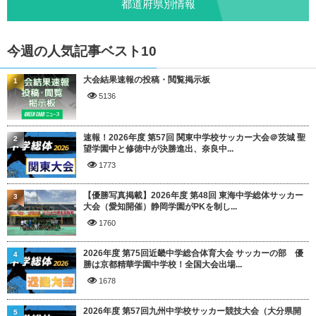
都道府県別情報
今週の人気記事ベスト10
大会結果速報の投稿・閲覧掲示板
1
5136
速報！2026年度 第57回 関東中学校サッカー大会＠茨城 聖
2
望学園中と修徳中が決勝進出、奈良中...
1773
【優勝写真掲載】2026年度 第48回 東海中学総体サッカー
3
大会（愛知開催）静岡学園がPKを制し...
1760
2026年度 第75回近畿中学総合体育大会 サッカーの部 優
4
勝は京都精華学園中学校！全国大会出場...
1678
2026年度 第57回九州中学校サッカー競技大会（大分県開
5