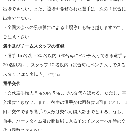
出場できない。また、退場を命ぜられた選⼿は、次の 1 試合に
出場できない。
・全国⼤会への累積警告による出場停⽌も持ち越しますので、
ご注意下さい
選⼿及びチームスタッフの登録
・選⼿ 15 名以上 30 名以内（試合毎にベンチ⼊りできる選⼿は
20 名以内）、スタッフ 10 名以内（試合毎にベンチ⼊りできる
スタッフは 5 名以内）とする
選⼿交代
・交代選⼿最⼤ 9 名の内 5 名までの交代を認める。ただし、再
⼊場はできない。また、後半の選⼿交代回数は 3回までとし、1
回に交代できる選⼿の⼈数は交代可能⼈数までとする。なお、
前半、ハーフタイム及び延⻑戦に⼊る前のインターバル時の交
代は回数に含めない