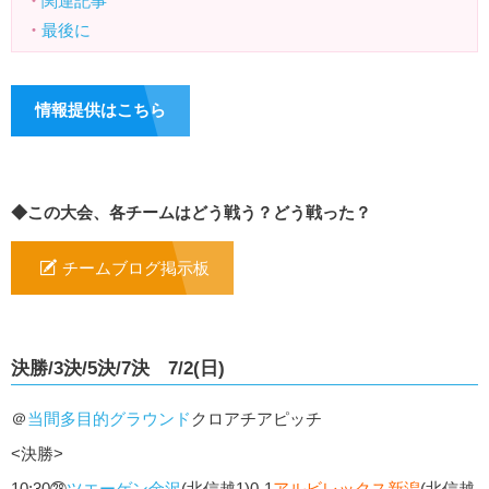
・
関連記事
・
最後に
情報提供はこちら
◆この大会、各チームはどう戦う？どう戦った？
チームブログ掲示板
決勝/3決/5決/7決 7/2(日)
＠
当間多目的グラウンド
クロアチアピッチ
<決勝>
10:30㉘
ツエーゲン金沢
(北信越1)0-1
アルビレックス新潟
(北信越