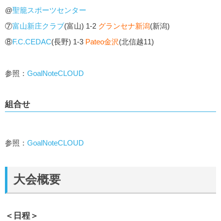
@
聖籠スポーツセンター
⑦
富山新庄クラブ
(富山) 1-2
グランセナ新潟
(新潟)
⑧
F.C.CEDAC
(長野) 1-3
Pateo金沢
(北信越11)
参照：
GoalNoteCLOUD
組合せ
参照：
GoalNoteCLOUD
大会概要
＜日程＞