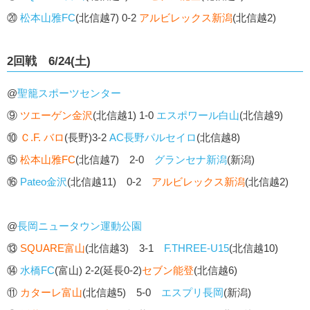
⑳
松本山雅FC
(北信越7) 0-2
アルビレックス新潟
(北信越2)
2回戦 6/24(土)
@
聖籠スポーツセンター
⑨
ツエーゲン金沢
(北信越1) 1-0
エスポワール白山
(北信越9)
⑩
Ｃ.F. バロ
(長野)3-2
AC長野パルセイロ
(北信越8)
⑮
松本山雅FC
(北信越7) 2-0
グランセナ新潟
(新潟)
⑯
Pateo金沢
(北信越11) 0-2
アルビレックス新潟
(北信越2)
@
長岡ニュータウン運動公園
⑬
SQUARE富山
(北信越3) 3-1
F.THREE-U15
(北信越10)
⑭
水橋FC
(富山) 2-2(延長0-2)
セブン能登
(北信越6)
⑪
カターレ富山
(北信越5) 5-0
エスプリ長岡
(新潟)