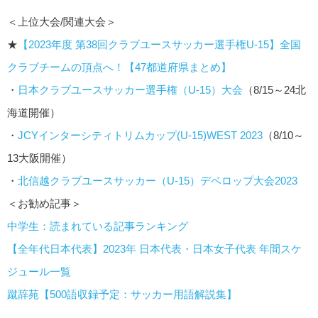
＜上位大会/関連大会＞
★
【2023年度 第38回クラブユースサッカー選手権U-15】全国
クラブチームの頂点へ！【47都道府県まとめ】
・
日本クラブユースサッカー選手権（U-15）大会
（8/15～24北
海道開催）
・
JCYインターシティトリムカップ(U-15)WEST 2023
（8/10～
13大阪開催）
・
北信越クラブユースサッカー（U-15）デベロップ大会2023
＜お勧め記事＞
中学生：読まれている記事ランキング
【全年代日本代表】2023年 日本代表・日本女子代表 年間スケ
ジュール一覧
蹴辞苑【500語収録予定：サッカー用語解説集】