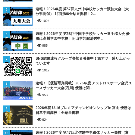
速報！2026年度 第57回九州中学校サッカー競技大会（大
5
分県開催） 1回戦8/6全結果掲載！2...
1024
速報！2026年度 第58回中国中学校サッカー選手権大会 優
6
勝は高川学園中学校！岡山学芸館清秀中...
985
SNS結果速報グループ参加者募集中！激アツ！盛り上がっ
7
ています
1017
速報！【優勝写真掲載】2026年度 アストロスポーツ金沢ユ
8
ースサッカー大会(石川) 優勝は関...
953
2026年度 U-16プレミアチャンピオンシップ in 富山 優勝は
9
日章学園高校！全結果掲載
924
速報！2026年度 第47回北信越中学総体サッカー競技（富
10