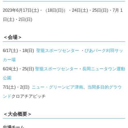
2023年6月17日(土)・（18⽇(⽇)）・24⽇(⼟)・25⽇(⽇)・7⽉ 1
⽇(⼟)・2⽇(⽇)
＜会場＞
6/17(⼟)・18(⽇)
聖籠スポーツセンター
・
ぴあパーク刈羽サッ
カー場
6/24(⼟)・25(⽇)
聖籠スポーツセンター
・
長岡ニュータウン運動
公園
7/1(⼟)・2(⽇)
ニュー・グリーンピア津南
、
当間多目的グラウ
ンド
クロアチアピッチ
＜大会概要＞
出場チーム