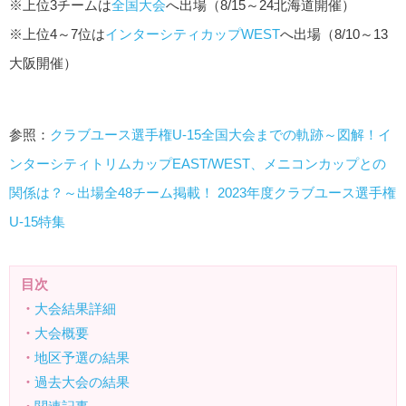
※上位3チームは
全国大会
へ出場（8/15～24北海道開催）
※上位4～7位は
インターシティカップWEST
へ出場（8/10～13
大阪開催）
参照：
クラブユース選手権U-15全国大会までの軌跡～図解！イ
ンターシティトリムカップEAST/WEST、メニコンカップとの
関係は？～出場全48チーム掲載！ 2023年度クラブユース選手権
U-15特集
目次
・
大会結果詳細
・
大会概要
・
地区予選の結果
・
過去大会の結果