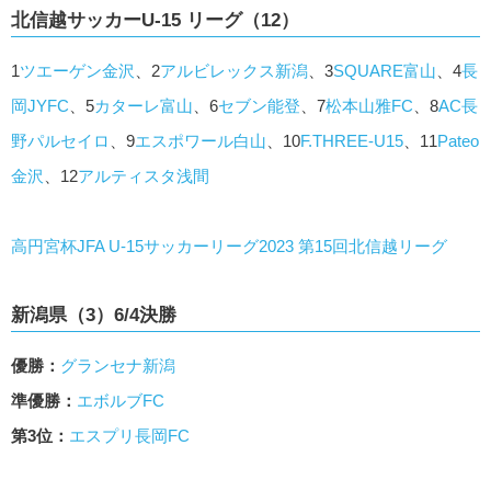
北信越サッカーU-15 リーグ（12）
1
ツエーゲン金沢
、2
アルビレックス新潟
、3
SQUARE富山
、4
長
岡JYFC
、5
カターレ富山
、6
セブン能登
、7
松本山雅FC
、8
AC長
野パルセイロ
、9
エスポワール白山
、10
F.THREE-U15
、11
Pateo
金沢
、12
アルティスタ浅間
高円宮杯JFA U-15サッカーリーグ2023 第15回北信越リーグ
新潟県（3）6/4決勝
優勝：
グランセナ新潟
準優勝：
エボルブFC
第3位：
エスプリ長岡FC