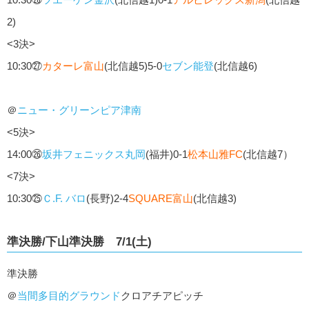
2)
<3決>
10:30㉗
カターレ富山
(北信越5)5-0
セブン能登
(北信越6)
＠
ニュー・グリーンピア津南
<5決>
14:00㉖
坂井フェニックス丸岡
(福井)0-1
松本山雅FC
(北信越7）
<7決>
10:30㉕
Ｃ.F. バロ
(長野)2-4
SQUARE富山
(北信越3)
準決勝/下山準決勝 7/1(土)
準決勝
＠
当間多目的グラウンド
クロアチアピッチ