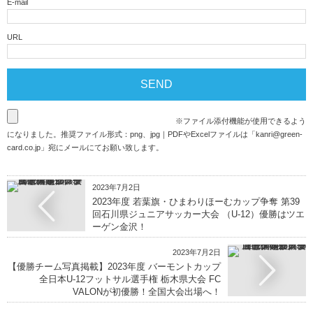
E-mail
URL
※ファイル添付機能が使用できるよう
になりました。推奨ファイル形式：png、jpg｜PDFやExcelファイルは「
kanri@green-
card.co.jp
」宛にメールにてお願い致します。
2023年7月2日
2023年度 若葉旗・ひまわりほーむカップ争奪 第39
回石川県ジュニアサッカー大会 （U-12）優勝はツエ
ーゲン金沢！
2023年7月2日
【優勝チーム写真掲載】2023年度 バーモントカップ
全日本U-12フットサル選手権 栃木県大会 FC
VALONが初優勝！全国大会出場へ！