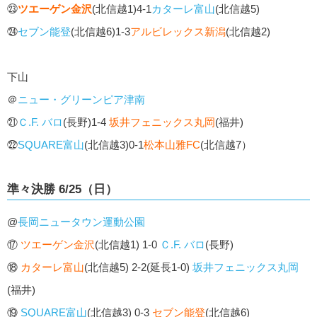
㉓
ツエーゲン金沢
(北信越1)4-1
カターレ富山
(北信越5)
㉔
セブン能登
(北信越6)1-3
アルビレックス新潟
(北信越2)
下山
＠
ニュー・グリーンピア津南
㉑
Ｃ.F. バロ
(長野)1-4
坂井フェニックス丸岡
(福井)
㉒
SQUARE富山
(北信越3)0-1
松本山雅FC
(北信越7）
準々決勝 6/25（日）
@
長岡ニュータウン運動公園
⑰
ツエーゲン金沢
(北信越1) 1-0
Ｃ.F. バロ
(長野)
⑱
カターレ富山
(北信越5) 2-2(延長1-0)
坂井フェニックス丸岡
(福井)
⑲
SQUARE富山
(北信越3) 0-3
セブン能登
(北信越6)