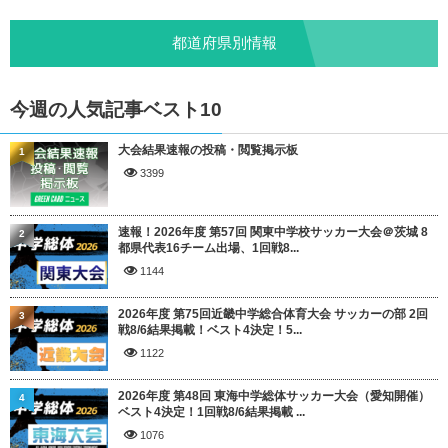
都道府県別情報
今週の人気記事ベスト10
大会結果速報の投稿・閲覧掲示板
1
3399
速報！2026年度 第57回 関東中学校サッカー大会＠茨城 8
2
都県代表16チーム出場、1回戦8...
1144
2026年度 第75回近畿中学総合体育大会 サッカーの部 2回
3
戦8/6結果掲載！ベスト4決定！5...
1122
2026年度 第48回 東海中学総体サッカー大会（愛知開催）
4
ベスト4決定！1回戦8/6結果掲載 ...
1076