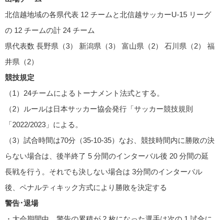
北信越地域の各県代表 12 チームと北信越サッカーU-15 リーグ
の 12 チームの計 24 チーム
県代表数 ⻑野県（3） 新潟県（3） 富⼭県（2） ⽯川県（2） 福
井県（2）
競技規定
（1）24チームによるトーナメント法式とする。
（2）ルールは日本サッカー協会発行「サッカー競技規則
「2022/2023」による。
（3）試合時間は70分（35-10-35）なお、競技時間内に勝敗の決
らない場合は、後半終了 5 分間のインターバル後 20 分間の延
⻑戦を⾏う。それでも決しない場合は 3分間のインターバル
後、ペナルティキック⽅式により勝敗を決定する
警告･退場
・⼤会期間中、警告の累積が 2 枚になった選⼿は次の 1 試合に