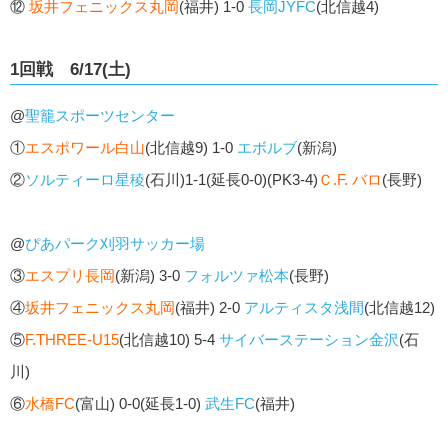
⑫
坂井フェニックス丸岡
(福井) 1-0
長岡JYFC
(北信越4)
1回戦 6/17(土)
@
聖籠スポーツセンター
①
エスポワール白山
(北信越9) 1-0
エボルブ
(新潟)
②
ソルティーロ星稜
(石川)1-1(延長0-0)(PK3-4)
Ｃ.F. バロ
(長野)
@
ぴあパーク刈羽サッカー場
③
エスプリ長岡
(新潟) 3-0
フォルツァ松本
(長野)
④
坂井フェニックス丸岡
(福井) 2-0
アルティスタ浅間
(北信越12)
⑤
F.THREE-U15
(北信越10) 5-4
サイバーステーション金沢
(石
川)
⑥
水橋FC
(富山) 0-0(延長1-0)
武生FC
(福井)