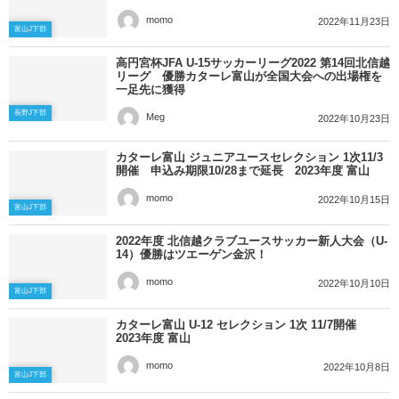
momo
2022年11月23日
富山J下部
高円宮杯JFA U-15サッカーリーグ2022 第14回北信越
リーグ 優勝カターレ富山が全国大会への出場権を
一足先に獲得
長野J下部
Meg
2022年10月23日
カターレ富山 ジュニアユースセレクション 1次11/3
開催 申込み期限10/28まで延長 2023年度 富山
momo
2022年10月15日
富山J下部
2022年度 北信越クラブユースサッカー新人大会（U-
14）優勝はツエーゲン金沢！
momo
2022年10月10日
富山J下部
カターレ富山 U-12 セレクション 1次 11/7開催
2023年度 富山
momo
2022年10月8日
富山J下部