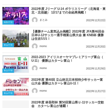
2022年度 Jリーグ U-14 ポラリスリーグ（北海道・東
北・北信越） 12/17までの全結果掲載！
まとみ
2022年12月22日
秋田J下部
【優勝チーム意気込み掲載】2022年度 JFA第46回全
日本U-12サッカー選手権富山県大会 兼 KNB杯 優勝
は住吉SSS！
富山J下部
momo
2022年12月20日
2022‐2023 アイリスオーヤマプレミアリーグ富山（
U-11） 優勝はカターレ富山！
momo
2022年11月29日
富山J下部
2022年度 第40回 立山杯北日本招待少年サッカー富
山大会 優勝はカターレ富山U-11！
momo
2022年11月27日
富山J下部
2022年度 林吾郎杯 第50回富山県Ｕ-11サッカー交歓
会 カターレ富山が連覇！