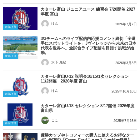
カターレ富山 ジュニアユース 練習会 7/20開催 2027
年度 富山
けん
2026年7月7日
富山J下部
3/3チームへのライブ配信内応援コメント締切「全選
手にスポットライトを」Jヴィレッジから未来の日本
代表を世界へ。全試合ライブ配信を目指す挑戦が始
動。
愛知J下部
水下 真紀
2026年3月3日
カターレ富山U-12 説明会10/15/1次セレクション
11/2開催 2026年度 富山
けん
2025年10月10日
富山J下部
カターレ富山U-18 セレクション 8/17開催 2026年度
富山県
ここ
2025年7月16日
富山J下部
優勝カップやトロフィーの購入に使えるお得なクー
ポン配布中【Green Cardニュースユーザー特典】