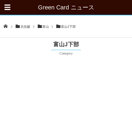
Green Card ニュース
北信越
富山
富山J下部
富山J下部
Category