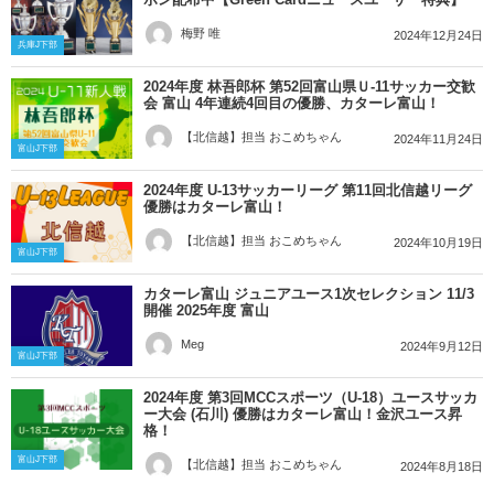
梅野 唯
2024年12月24日
兵庫J下部
2024年度 林吾郎杯 第52回富山県Ｕ-11サッカー交歓
会 富山 4年連続4回目の優勝、カターレ富山！
【北信越】担当 おこめちゃん
2024年11月24日
富山J下部
2024年度 U-13サッカーリーグ 第11回北信越リーグ
優勝はカターレ富山！
【北信越】担当 おこめちゃん
2024年10月19日
富山J下部
カターレ富山 ジュニアユース1次セレクション 11/3
開催 2025年度 富山
Meg
2024年9月12日
富山J下部
2024年度 第3回MCCスポーツ（U-18）ユースサッカ
ー大会 (石川) 優勝はカターレ富山！金沢ユース昇
格！
富山J下部
【北信越】担当 おこめちゃん
2024年8月18日