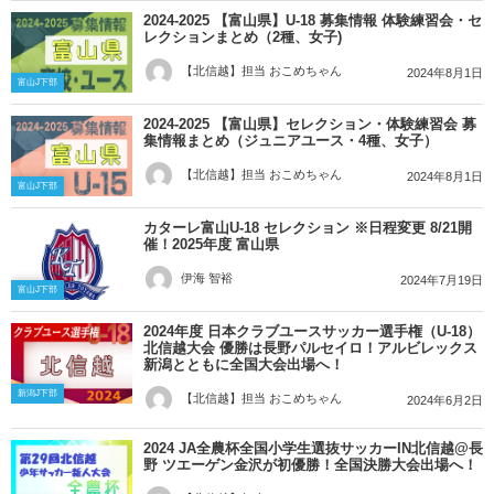
2024-2025 【富山県】U-18 募集情報 体験練習会・セ
レクションまとめ（2種、女子)
【北信越】担当 おこめちゃん
2024年8月1日
富山J下部
2024-2025 【富山県】セレクション・体験練習会 募
集情報まとめ（ジュニアユース・4種、女子）
【北信越】担当 おこめちゃん
2024年8月1日
富山J下部
カターレ富山U-18 セレクション ※日程変更 8/21開
催！2025年度 富山県
伊海 智裕
2024年7月19日
富山J下部
2024年度 日本クラブユースサッカー選手権（U-18）
北信越大会 優勝は長野パルセイロ！アルビレックス
新潟とともに全国大会出場へ！
新潟J下部
【北信越】担当 おこめちゃん
2024年6月2日
2024 JA全農杯全国小学生選抜サッカーIN北信越@長
野 ツエーゲン金沢が初優勝！全国決勝大会出場へ！