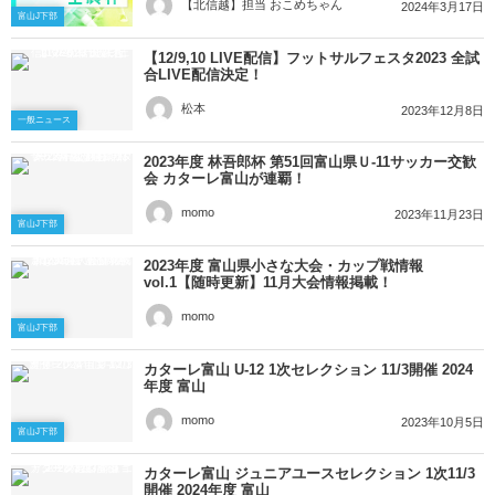
【北信越】担当 おこめちゃん
2024年3月17日
富山J下部
【12/9,10 LIVE配信】フットサルフェスタ2023 全試
合LIVE配信決定！
松本
2023年12月8日
一般ニュース
2023年度 林吾郎杯 第51回富山県Ｕ-11サッカー交歓
会 カターレ富山が連覇！
momo
2023年11月23日
富山J下部
2023年度 富山県小さな大会・カップ戦情報
vol.1【随時更新】11月大会情報掲載！
momo
富山J下部
カターレ富山 U-12 1次セレクション 11/3開催 2024
年度 富山
momo
2023年10月5日
富山J下部
カターレ富山 ジュニアユースセレクション 1次11/3
開催 2024年度 富山