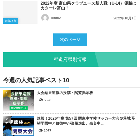
2022年度 富山県クラブユース新人戦（U-14）優勝は
カターレ富山！
momo
2022年10月1日
富山J下部
次のページ
都道府県別情報
今週の人気記事ベスト10
大会結果速報の投稿・閲覧掲示板
1
5628
速報！2026年度 第57回 関東中学校サッカー大会＠茨城 聖
2
望学園中と修徳中が決勝進出、奈良中...
1967