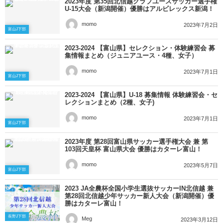
2023年度 第35回北信越クラブユースサッカー選⼿権
U-15⼤会（新潟開催）優勝はアルビレックス新潟！
momo
2023年7月2日
富山J下部
2023-2024 【富山県】セレクション・体験練習会 募
集情報まとめ（ジュニアユース・4種、女子）
momo
2023年7月1日
富山J下部
2023-2024 【富山県】U-18 募集情報 体験練習会・セ
レクションまとめ（2種、女子)
momo
2023年7月1日
富山J下部
2023年度 第28回富山県サッカー選手権大会 兼 第
103回天皇杯 富山県大会 優勝はカターレ富山！
momo
2023年5月7日
富山J下部
2023 JA全農杯全国小学生選抜サッカーIN北信越 兼
第28回北信越少年サッカー新人大会（新潟開催）優
勝はカターレ富山！
長野J下部
Meg
2023年3月12日