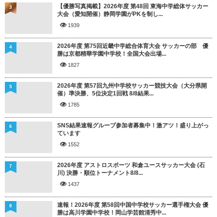
【優勝写真掲載】2026年度 第48回 東海中学総体サッカー
3
大会（愛知開催）静岡学園がPKを制し...
1939
2026年度 第75回近畿中学総合体育大会 サッカーの部 優
4
勝は京都精華学園中学校！全国大会出場...
1827
2026年度 第57回九州中学校サッカー競技大会（大分県開
5
催）準決勝、5位決定1回戦 8/8結果...
1785
SNS結果速報グループ参加者募集中！激アツ！盛り上がっ
6
ています
1552
2026年度 アストロスポーツ 和倉ユースサッカー大会 (石
7
川) 決勝・順位トーナメント8/8...
1437
速報！2026年度 第58回中国中学校サッカー選手権大会 優
8
勝は高川学園中学校！岡山学芸館清秀中...