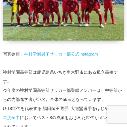
写真参照：
神村学園男子サッカー部公式Instagram
神村学園高等部は鹿児島県いちき串木野市にある私立高校で
す。
今年度の神村学園高等部サッカー部登録メンバーは、中等部か
らの内部進学者が17名。全体の56％となっています。
U-18年代を代表する 福田師王選手､大迫塁選手をはじめ、
2019
年度全中
においてベスト8の成績をおさめた世代がメンバーに含
まれています。