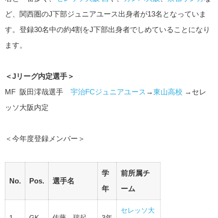
ど、関西圏のJ下部ジュニアユース出身者が13名となっていま
す。登録30名中の約4割をJ下部出身者でしめていることになり
ます。
＜Jリーグ内定選手＞
MF 阪田澪哉選手
宇治FCジュニアユース
→
東山高校
→セレ
ッソ大阪内定
＜今年度登録メンバー＞
学
前所属チ
No.
Pos.
選手名
年
ーム
セレッソ大
1
GK
佐藤 瑞起
3年