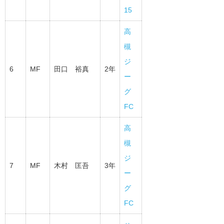
15
高
槻
ジ
6
MF
田口 裕真
2年
ー
グ
FC
高
槻
ジ
7
MF
木村 匡吾
3年
ー
グ
FC