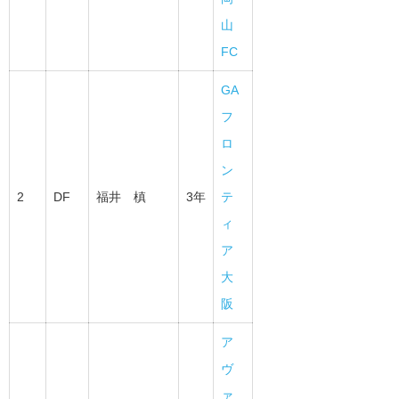
山
FC
GA
フ
ロ
ン
2
DF
福井 槙
3年
テ
ィ
ア
大
阪
ア
ヴ
ァ