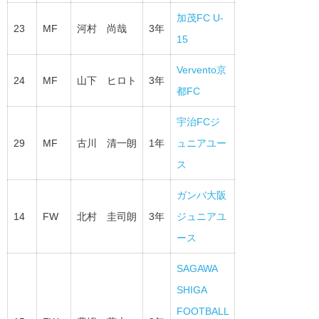
加茂FC U-
23
MF
河村 尚哉
3年
15
Vervento京
24
MF
山下 ヒロト
3年
都FC
宇治FCジ
29
MF
古川 清一朗
1年
ュニアユー
ス
ガンバ大阪
14
FW
北村 圭司朗
3年
ジュニアユ
ース
SAGAWA
SHIGA
FOOTBALL