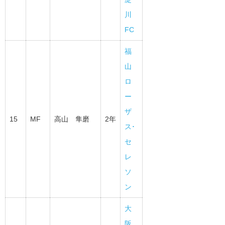
川
FC
福
山
ロ
ー
ザ
15
MF
高山 隼磨
2年
ス･
セ
レ
ソ
ン
大
阪