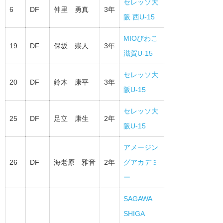
セレッソ大
6
DF
仲里 勇真
3年
阪 西U-15
MIOびわこ
19
DF
保坂 崇人
3年
滋賀U-15
セレッソ大
20
DF
鈴木 康平
3年
阪U-15
セレッソ大
25
DF
足立 康生
2年
阪U-15
アメージン
26
DF
海老原 雅音
2年
グアカデミ
ー
SAGAWA
SHIGA