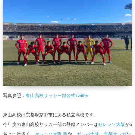
写真参照：
東山高校サッカー部公式Twitter
東山高校は京都府京都市にある私立高校です。
今年度の東山高校サッカー部の登録メンバーは
セレッソ大阪
が5
名と一番多く、
セレッソ大阪 西
や、
ガンバ大阪
、
京都サンガ
な