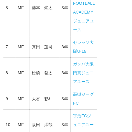
FOOTBALL
5
MF
藤本 崇太
3年
ACADEMY
ジュニアユ
ース
セレッソ大
7
MF
真田 蓮司
3年
阪U-15
ガンバ大阪
8
MF
松橋 啓太
3年
門真ジュニ
アユース
高槻ジーグ
9
MF
大谷 彩斗
3年
FC
宇治FCジ
10
MF
阪田 澪哉
3年
ュニアユー