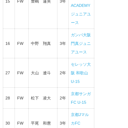
15
FW
豊嶋 蓮央
3年
ACADEMY
ジュニアユ
ース
ガンバ大阪
16
FW
中野 翔真
3年
門真ジュニ
アユース
セレッソ大
27
FW
大山 遼斗
2年
阪 和歌山
U-15
京都サンガ
28
FW
松下 凌大
2年
FC U-15
京都Jマル
30
FW
平尾 和麿
3年
カFC