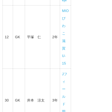
eje
MIO
び
わ
こ
12
GK
平塚 仁
2年
滋
賀
U-
15
Jフ
ィ
ー
ル
30
GK
井本 涼太
3年
ド
岡