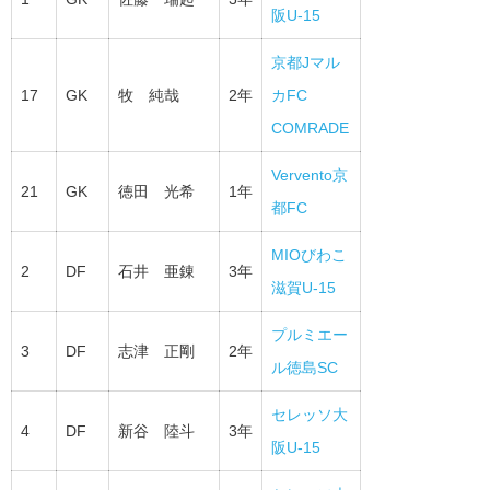
阪U-15
京都Jマル
17
GK
牧 純哉
2年
カFC
COMRADE
Vervento京
21
GK
徳田 光希
1年
都FC
MIOびわこ
2
DF
石井 亜錬
3年
滋賀U-15
プルミエー
3
DF
志津 正剛
2年
ル徳島SC
セレッソ大
4
DF
新谷 陸斗
3年
阪U-15