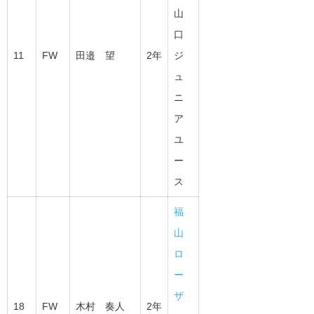
山
口
11
FW
田邉 望
2年
ジ
ュ
ニ
ア
ユ
ー
ス
福
山
ロ
ー
ザ
18
FW
木村 奏人
2年