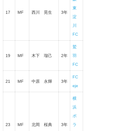
東
17
MF
西川 晃生
3年
淀
川
FC
鷲
19
MF
木下 瑠己
2年
羽
FC
FC
21
MF
中原 永輝
3年
eje
横
浜
ポ
23
MF
北岡 桜典
3年
ラ