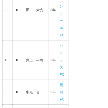
ン
3
DF
田口 大慎
3年
サ
ー
ル
FC
ハ
ジ
4
DF
井上 斗嵩
3年
ャ
ス
FC
鷲
5
DF
中尾 誉
3年
羽
FC