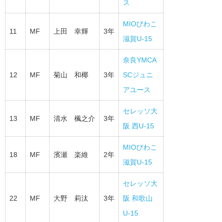
ス
MIOびわこ
11
MF
上田 幸輝
3年
滋賀U-15
奈良YMCA
12
MF
菊山 和椰
3年
SCジュニ
アユース
セレッソ大
13
MF
清水 楓之介
3年
阪 西U-15
MIOびわこ
18
MF
濱瀬 楽維
2年
滋賀U-15
セレッソ大
22
MF
大野 莉汰
3年
阪 和歌山
U-15