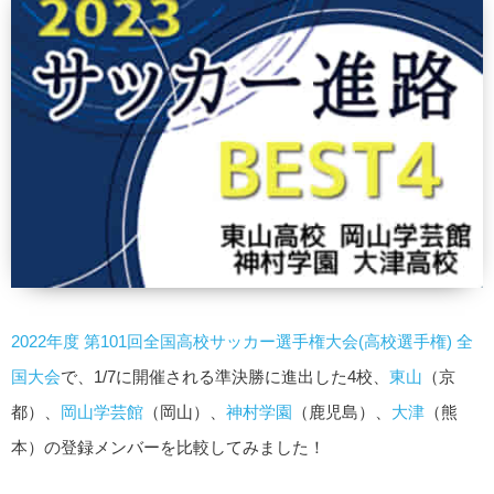
2022年度 第101回全国高校サッカー選手権大会(高校選手権) 全
国大会
で、1/7に開催される準決勝に進出した4校、
東山
（京
都）、
岡山学芸館
（岡山）、
神村学園
（鹿児島）、
大津
（熊
本）の登録メンバーを比較してみました！