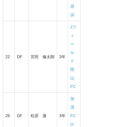
居
浜
Jフ
ィ
ー
ル
22
DF
宮田 倫太朗
3年
ド
岡
山
FC
加
茂
26
DF
松原 蓮
3年
FC
U-