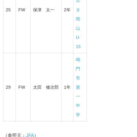
ル
25
FW
保津 太一
2年
タ
岡
山
U-
15
鳴
門
市
29
FW
太田 修次郎
1年
第
一
中
学
（参照元：
JFA
）