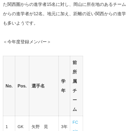
た関西圏からの進学者15名に対し、岡山に所在地のあるチーム
からの進学者が12名。地元に加え、距離の近い関西からの進学
も多いようです。
＜今年度登録メンバー＞
前
所
学
属
No.
Pos.
選手名
年
チ
ー
ム
FC
1
GK
矢野 晃
3年