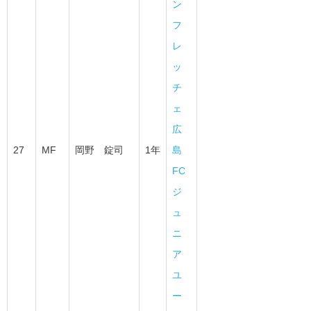
ン
フ
レ
ッ
チ
ェ
広
27
MF
岡野 錠司
1年
島
FC
ジ
ュ
ニ
ア
ユ
ー