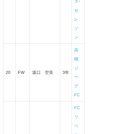
ス･
セ
レ
ソ
ン
高
槻
ジ
20
FW
坂口 空良
3年
ー
グ
FC
FC
リ
ベ