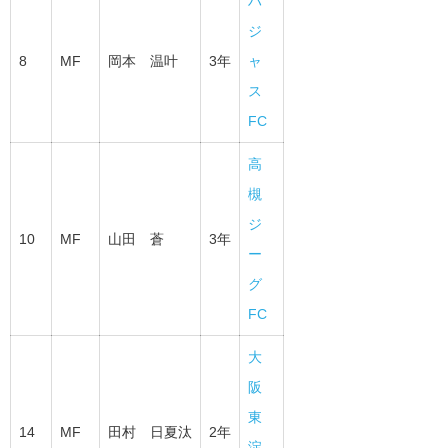
ハ
ジ
8
MF
岡本 温叶
3年
ャ
ス
FC
高
槻
ジ
10
MF
山田 蒼
3年
ー
グ
FC
大
阪
東
14
MF
田村 日夏汰
2年
淀