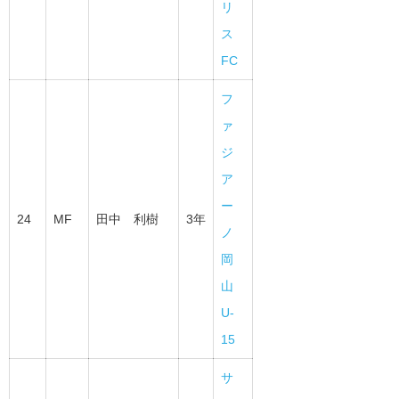
リ
ス
FC
フ
ァ
ジ
ア
ー
24
MF
田中 利樹
3年
ノ
岡
山
U-
15
サ