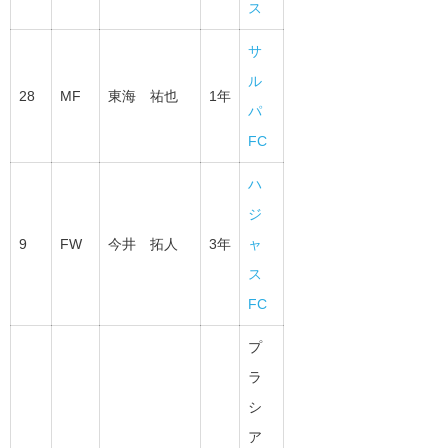
ス
サ
ル
28
MF
東海 祐也
1年
パ
FC
ハ
ジ
9
FW
今井 拓人
3年
ャ
ス
FC
プ
ラ
シ
ア