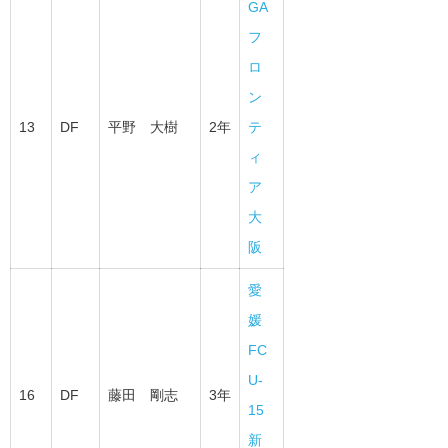
GA
フ
ロ
ン
13
DF
平野 大樹
2年
テ
ィ
ア
大
阪
愛
媛
FC
U-
16
DF
藤田 剛志
3年
15
新