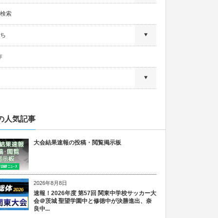
検索
ち
作
の人気記事
大会結果速報の投稿・閲覧掲示板
2026年8月8日
速報！2026年度 第57回 関東中学校サッカー大
会＠茨城 聖望学園中と修徳中が決勝進出、奈
良中...