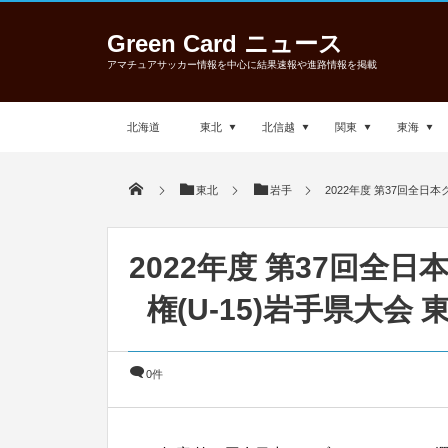
Green Card ニュース
アマチュアサッカー情報を中心に結果速報や進路情報を掲載
北海道
東北
北信越
関東
東海
東北
岩手
2022年度 第37回全日
2022年度 第37回全
権(U-15)岩手県大会
0件