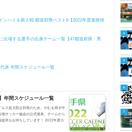
3
ンハイ＆新人戦 都道府県ベスト8【2022年度進路情
4
権に出場する選手の出身チーム一覧【47都道府県・男
5
子代表 年間スケジュール一覧
】
6
7