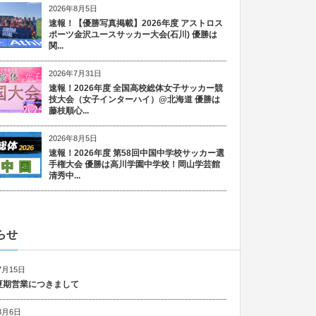
2026年8月5日
速報！【優勝写真掲載】2026年度 アストロス
ポーツ金沢ユースサッカー大会(石川) 優勝は
関...
2026年7月31日
速報！2026年度 全国高校総体女子サッカー競
技大会（女子インターハイ）@北海道 優勝は
藤枝順心...
2026年8月5日
速報！2026年度 第58回中国中学校サッカー選
手権大会 優勝は高川学園中学校！岡山学芸館
清秀中...
らせ
7月15日
6 夏期営業につきまして
8月6日