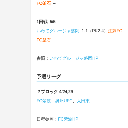
FC釜石
–
1回戦 5/5
いわてグルージャ盛岡
1-1（PK2-4）
江刺FC
FC釜石
–
参照：
いわてグルージャ盛岡HP
予選リーグ
？ブロック 4/24,29
FC紫波
、
奥州UFC
、
太田東
日程参照：
FC紫波HP