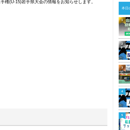
選手権(U-15)岩手県大会の情報をお知らせします。
本日
1
2
3
4
5