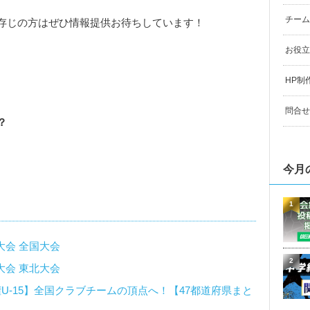
チーム
存じの方はぜひ情報提供お待ちしています！
お役立
HP制
問合せ
？
今月
1
大会 全国大会
2
大会 東北大会
権U-15】全国クラブチームの頂点へ！【47都道府県まと