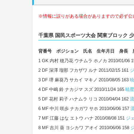
※情報に誤りがある場合がありますので必ず公
千葉県 国民スポーツ大会 関東ブロック 
背番号 ポジション 氏名 生年月日 身長 
1 GK 内村 穂乃花 ウチムラ ホノカ 2010/01/06 1
2 DF 深澤 瑠那 フカザワ ルナ 2011/02/15 161
ジ
3 DF 堺 麻葵乃 サカイ マキノ 2010/08/05 163
4 DF 中嶋 鈴 ナカジマ スズ 2010/11/24 165
暁
5 DF 花村 莉子 ハナムラ リコ 2010/04/04 162
6 MF 中川 咲歩 ナカガワ サホ 2010/06/06 157
7 MF 江藤 はな エトウ ハナ 2010/08/08 151
ジ
8 MF 吉川 葵 ヨシカワ アオイ 2010/06/06 158