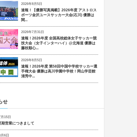
2026年8月5日
速報！【優勝写真掲載】2026年度 アストロス
ポーツ金沢ユースサッカー大会(石川) 優勝は
関...
2026年7月31日
速報！2026年度 全国高校総体女子サッカー競
技大会（女子インターハイ）@北海道 優勝は
藤枝順心...
2026年8月5日
速報！2026年度 第58回中国中学校サッカー選
手権大会 優勝は高川学園中学校！岡山学芸館
清秀中...
らせ
7月15日
6 夏期営業につきまして
8月6日