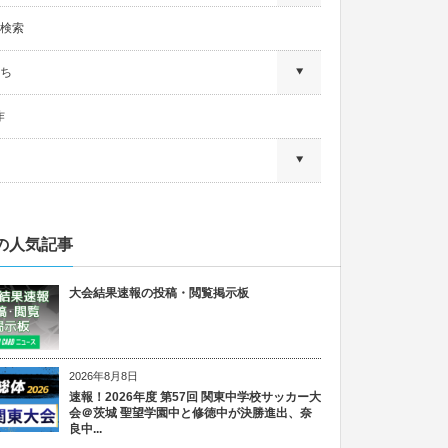
検索
ち
作
の人気記事
大会結果速報の投稿・閲覧掲示板
2026年8月8日
速報！2026年度 第57回 関東中学校サッカー大
会＠茨城 聖望学園中と修徳中が決勝進出、奈
良中...