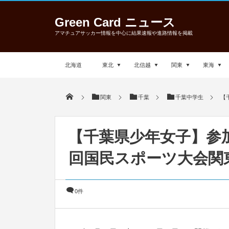
Green Card ニュース
アマチュアサッカー情報を中心に結果速報や進路情報を掲載
北海道
東北
北信越
関東
東海
関東
千葉
千葉中学生
【
【千葉県少年女子】参加選
回国民スポーツ大会関東ブ
0件