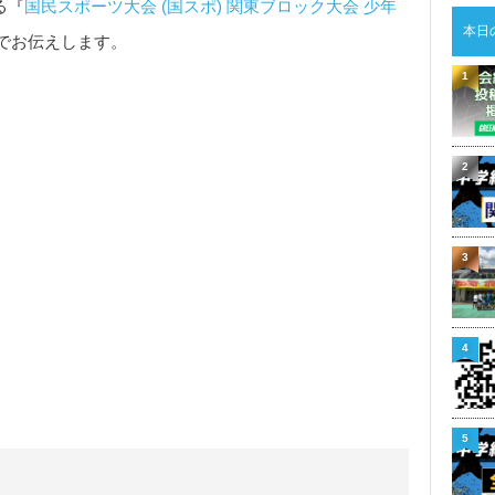
る『
国民スポーツ大会 (国スポ) 関東ブロック大会 少年
本日
でお伝えします。
1
2
3
4
5