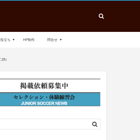
お役立ち
HP制作
問合せ
28）