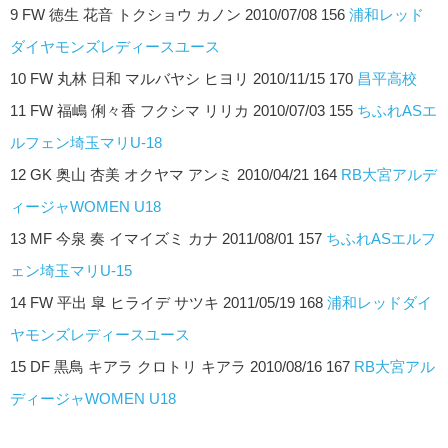
9 FW 徳生 花音 トクショウ カノン 2010/07/08 156
浦和レッド
ダイヤモンズレディースユース
10 FW 丸林 日和 マルバヤシ ヒヨリ 2010/11/15 170
昌平高校
11 FW 福嶋 俐々香 フクシマ リリカ 2010/07/03 155
ちふれASエ
ルフェン埼玉マリU-18
12 GK 奥山 杏美 オクヤマ アンミ 2010/04/21 164
RB大宮アルデ
ィージャWOMEN U18
13 MF 今泉 奏 イマイズミ カナ 2011/08/01 157
ちふれASエルフ
ェン埼玉マリU-15
14 FW 平出 皐 ヒライデ サツキ 2011/05/19 168
浦和レッドダイ
ヤモンズレディースユース
15 DF 黒鳥 キアラ クロトリ キアラ 2010/08/16 167
RB大宮アル
ディージャWOMEN U18