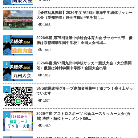
【優勝写真掲載】2026年度 第48回 東海中学総体サッカー
3
大会（愛知開催）静岡学園がPKを制し...
1965
2026年度 第75回近畿中学総合体育大会 サッカーの部 優
4
勝は京都精華学園中学校！全国大会出場...
1849
2026年度 第57回九州中学校サッカー競技大会（大分県開
5
催）優勝は神村学園中等部！全国大会出場...
1817
SNS結果速報グループ参加者募集中！激アツ！盛り上がっ
6
ています
1574
2026年度 アストロスポーツ 和倉ユースサッカー大会 (石
7
川) 決勝・順位トーナメント8/9...
1469