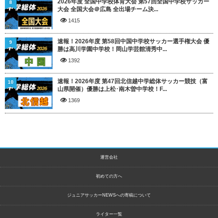
2026年度 全国中学校体育大会 第57回全国中学校サッカー
8
大会 全国大会＠広島 全出場チーム決...
1415
速報！2026年度 第58回中国中学校サッカー選手権大会 優
9
勝は高川学園中学校！岡山学芸館清秀中...
1392
速報！2026年度 第47回北信越中学総体サッカー競技（富
10
山県開催）優勝は上松･南木曽中学校！F...
1369
運営会社
初めての方へ
ジュニアサッカーNEWSへの寄稿について
ライター一覧