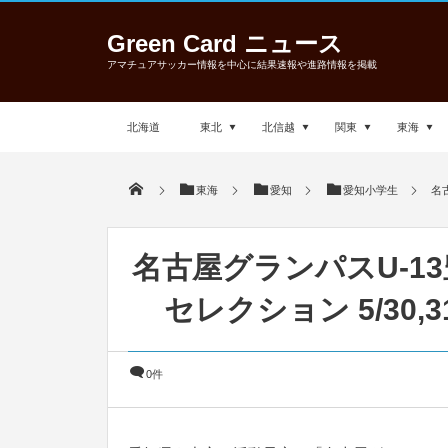
Green Card ニュース
アマチュアサッカー情報を中心に結果速報や進路情報を掲載
北海道
東北
北信越
関東
東海
東海
愛知
愛知小学生
名
名古屋グランパスU-1
セレクション 5/30,
0件