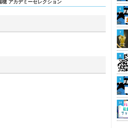
・瑞穂 アカデミーセレクション
6
7
8
9
10