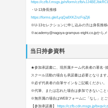
https://czfb.f.msgs.jp/n/form/czfb/vJJ4BEJb
・U-13身長推移
https://forms.gle/LyqQa8XKZnzFojZj6
※U-13セレクションに申し込みの方は身長推
※
academy@nagoya-grampus-eight.co.jp
からメ
当日持参資料
★
参加承諾書
に、現所属チーム代表者の署名･
スクール活動の場合も承諾書は必要となります
※必ず代表者の自筆サインをご記載ください。
※代筆、または忘れた場合は参加できないこと
※無所属の場合はWEBフォームに「なし」と
【参加承諾書】
https://czfb.cdn.msgs.jp/bxqv/cz