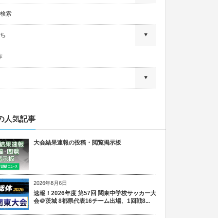
検索
ち
作
の人気記事
大会結果速報の投稿・閲覧掲示板
2026年8月6日
速報！2026年度 第57回 関東中学校サッカー大
会＠茨城 8都県代表16チーム出場、1回戦8...