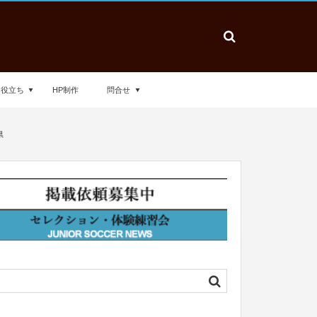
お役立ち
HP制作
問合せ
県