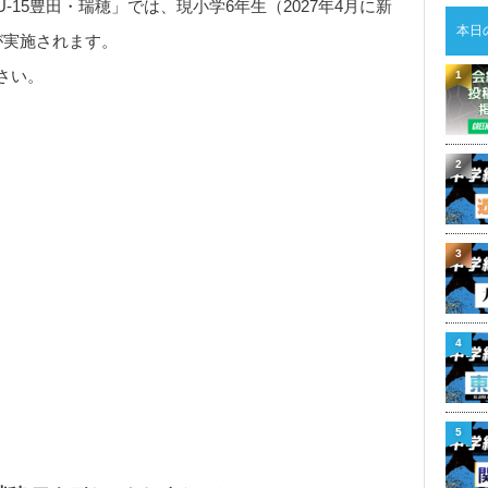
15豊田・瑞穂」では、現小学6年生（2027年4月に新
本日
が実施されます。
さい。
1
2
3
4
5