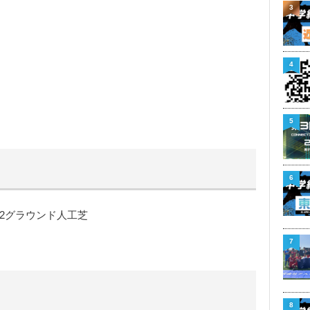
3
4
5
6
2グラウンド人工芝
7
8