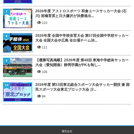
2026年度 アストロスポーツ 和倉ユースサッカー大会 (石
7
川) 前橋育英と日大藤沢が決勝進出...
110
2026年度 全国中学校体育大会 第57回全国中学校サッカー
8
大会 全国大会＠広島 全出場チーム決...
111
【優勝写真掲載】2026年度 第48回 東海中学総体サッカー
9
大会（愛知開催）静岡学園がPKを制し...
106
2026年度 第53回東北総合スポーツ大会サッカー競技 兼 国
10
民スポーツ大会東北ブロック大会 少...
84
運営会社