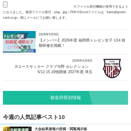
※ファイル添付機能が使用できるよう
になりました。推奨ファイル形式：png、jpg｜PDFやExcelファイルは「
kanri@green-
card.co.jp
」宛にメールにてお願い致します。
2026年5月8日
【メンバー】2026年度 福岡県トレセン女子 U14 前
期研修生掲載！
2026年5月8日
Jrユースサッカー クラブ与野 セレクション
5/12,15,19他開催 2027年度 埼玉
都道府県別情報
今週の人気記事ベスト10
大会結果速報の投稿・閲覧掲示板
1