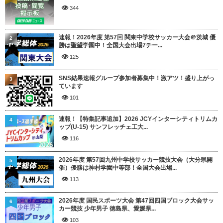
344
速報！2026年度 第57回 関東中学校サッカー大会＠茨城 優
2
勝は聖望学園中！全国大会出場7チー...
125
SNS結果速報グループ参加者募集中！激アツ！盛り上がっ
3
ています
101
速報！【特集記事追加】2026 JCYインターシティトリムカ
4
ップ(U-15) サンフレッチェ工大...
116
2026年度 第57回九州中学校サッカー競技大会（大分県開
5
催）優勝は神村学園中等部！全国大会出場...
113
2026年度 国民スポーツ大会 第47回四国ブロック大会サッ
6
カー競技 少年男子 徳島県、愛媛県...
103