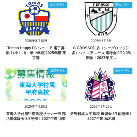
東京小学生
愛知小学生
2026年8月10日
2026年8月6日
Tomas Happy FC ジュニア 選手募
C GROSSO知多（シーグロッソ知
集！(小1～6・年中年長)2025年度 東
多）ジュニアユース 選考会 8/30.9/6
京都
開催！2027年度 ...
山梨中学生
栃木中学生
2026年7月28日
2026年7月28日
東海大学付属甲府高校サッカー部 部
佐野日本大学高校 練習会 8/1他開催！
活動体験会 8/8開催！2027年度 山梨
2027年度 栃木県