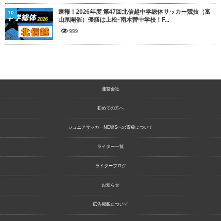
速報！2026年度 第47回北信越中学総体サッカー競技（富
10
山県開催）優勝は上松･南木曽中学校！F...
999
運営会社
初めての方へ
ジュニアサッカーNEWSへの寄稿について
ライター一覧
ライターブログ
お知らせ
広告掲載について