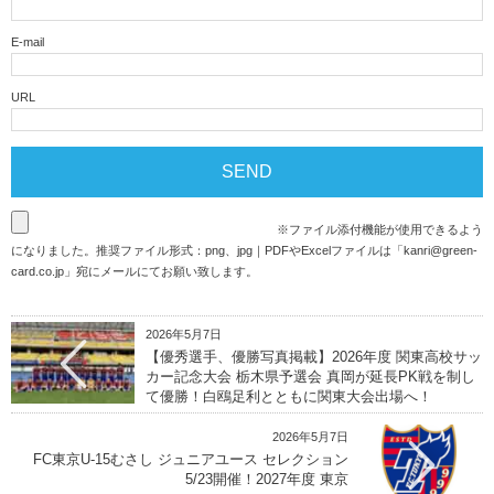
E-mail
URL
※ファイル添付機能が使用できるよう
になりました。推奨ファイル形式：png、jpg｜PDFやExcelファイルは「
kanri@green-
card.co.jp
」宛にメールにてお願い致します。
2026年5月7日
【優秀選手、優勝写真掲載】2026年度 関東高校サッ
カー記念大会 栃木県予選会 真岡が延長PK戦を制し
て優勝！白鴎足利とともに関東大会出場へ！
2026年5月7日
FC東京U-15むさし ジュニアユース セレクション
5/23開催！2027年度 東京