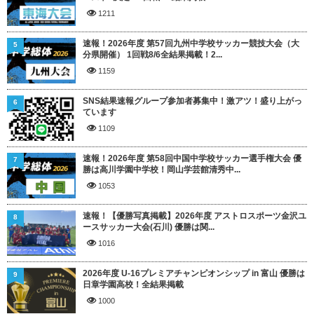
1211
速報！2026年度 第57回九州中学校サッカー競技大会（大
5
分県開催） 1回戦8/6全結果掲載！2...
1159
SNS結果速報グループ参加者募集中！激アツ！盛り上がっ
6
ています
1109
速報！2026年度 第58回中国中学校サッカー選手権大会 優
7
勝は高川学園中学校！岡山学芸館清秀中...
1053
速報！【優勝写真掲載】2026年度 アストロスポーツ金沢ユ
8
ースサッカー大会(石川) 優勝は関...
1016
2026年度 U-16プレミアチャンピオンシップ in 富山 優勝は
9
日章学園高校！全結果掲載
1000