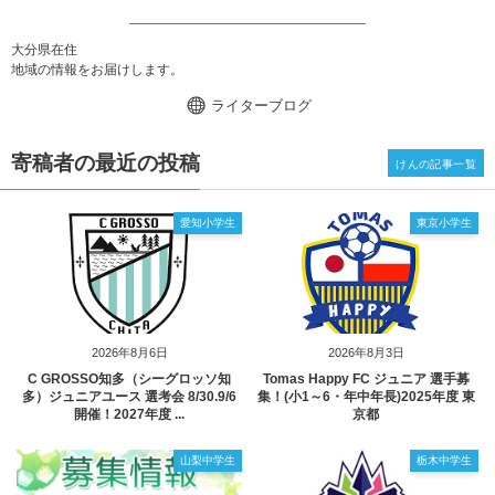
大分県在住
地域の情報をお届けします。
ライターブログ
寄稿者の最近の投稿
けんの記事一覧
愛知小学生
東京小学生
2026年8月6日
2026年8月3日
C GROSSO知多（シーグロッソ知
Tomas Happy FC ジュニア 選手募
多）ジュニアユース 選考会 8/30.9/6
集！(小1～6・年中年長)2025年度 東
開催！2027年度 ...
京都
山梨中学生
栃木中学生