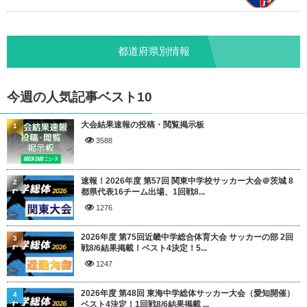
都道府県別情報
今週の人気記事ベスト10
大会結果速報の投稿・閲覧掲示板
1
3588
速報！2026年度 第57回 関東中学校サッカー大会＠茨城 8
2
都県代表16チーム出場、1回戦8...
1276
2026年度 第75回近畿中学総合体育大会 サッカーの部 2回
3
戦8/6結果掲載！ベスト4決定！5...
1247
2026年度 第48回 東海中学総体サッカー大会（愛知開催）
4
ベスト4決定！1回戦8/6結果掲載 ...