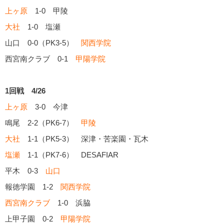
上ヶ原
1-0 甲陵
大社
1-0 塩瀬
山口 0-0（PK3-5）
関西学院
西宮南クラブ 0-1
甲陽学院
1回戦 4/26
上ヶ原
3-0 今津
鳴尾 2-2（PK6-7）
甲陵
大社
1-1（PK5-3） 深津・苦楽園・瓦木
塩瀬
1-1（PK7-6） DESAFIAR
平木 0-3
山口
報徳学園 1-2
関西学院
西宮南クラブ
1-0 浜脇
上甲子園 0-2
甲陽学院