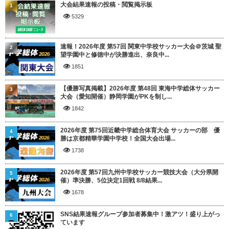
大会結果速報の投稿・閲覧掲示板
1
5329
速報！2026年度 第57回 関東中学校サッカー大会＠茨城 聖
2
望学園中と修徳中が決勝進出、奈良中...
1851
【優勝写真掲載】2026年度 第48回 東海中学総体サッカー
3
大会（愛知開催）静岡学園がPKを制し...
1842
2026年度 第75回近畿中学総合体育大会 サッカーの部 優
4
勝は京都精華学園中学校！全国大会出場...
1738
2026年度 第57回九州中学校サッカー競技大会（大分県開
5
催）準決勝、5位決定1回戦 8/8結果...
1678
SNS結果速報グループ参加者募集中！激アツ！盛り上がっ
6
ています