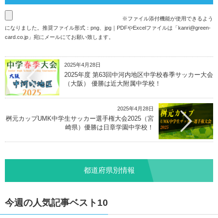
※ファイル添付機能が使用できるよう
になりました。推奨ファイル形式：png、jpg｜PDFやExcelファイルは「
kanri@green-
card.co.jp
」宛にメールにてお願い致します。
2025年4月28日
2025年度 第63回中河内地区中学校春季サッカー大会
（大阪） 優勝は近大附属中学校！
2025年4月28日
桝元カップUMK中学生サッカー選手権大会2025（宮
崎県）優勝は日章学園中学校！
都道府県別情報
今週の人気記事ベスト10