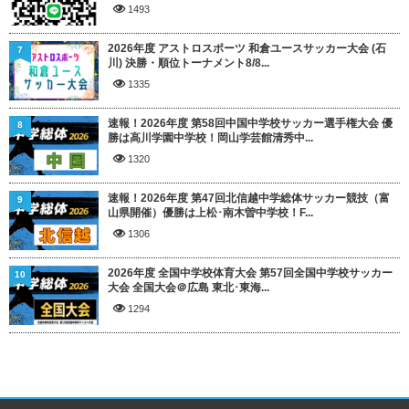
1493
2026年度 アストロスポーツ 和倉ユースサッカー大会 (石
7
川) 決勝・順位トーナメント8/8...
1335
速報！2026年度 第58回中国中学校サッカー選手権大会 優
8
勝は高川学園中学校！岡山学芸館清秀中...
1320
速報！2026年度 第47回北信越中学総体サッカー競技（富
9
山県開催）優勝は上松･南木曽中学校！F...
1306
2026年度 全国中学校体育大会 第57回全国中学校サッカー
10
大会 全国大会＠広島 東北･東海...
1294