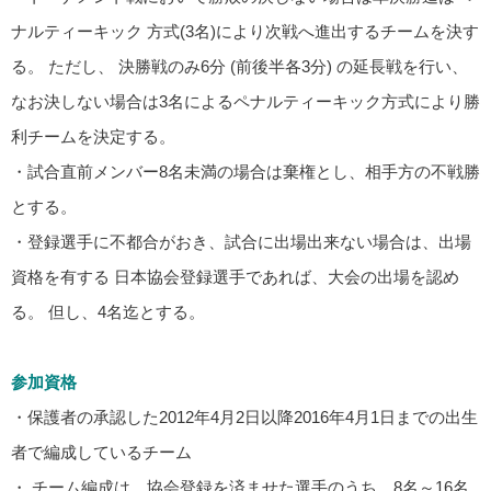
ナルティーキック
方式
(
3名
)により
次戦へ進出
するチームを決す
る。 ただし、
決勝戦
のみ6
分
(前
後半
各3分)
の延長
戦を行い、
なお決しない場合は
3
名によるペナルティー
キック方式により
勝
利
チームを決定する。
・試合直前メンバー8名未満の場合は棄権とし、相手方の不戦勝
とする。
・登録選手に不都合がおき、試合に出場出来ない場合は、出場
資格を有する 日本協会登録選手であれば、大会の出場を認め
る。 但し、4名迄とする。
参加資格
・保護者の承認した2012年4月2日以降2016年4月1日までの出生
者で編成しているチーム
・ チーム編成は、協会登録を済ませた選手のうち、8名～16名