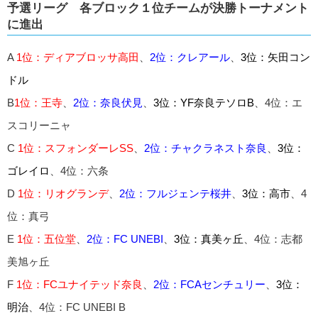
予選リーグ 各ブロック１位チームが決勝トーナメント
に進出
A
1位：ディアブロッサ高田
、
2位：クレアール
、
3位：矢田コン
ドル
B
1位：王寺
、
2位：奈良伏見
、
3位：YF奈良テソロB
、4位：エ
スコリーニャ
C
1位：スフォンダーレSS
、
2位：チャクラネスト奈良
、
3位：
ゴレイロ
、4位：六条
D
1位：リオグランデ
、
2位：フルジェンテ桜井
、
3位：高市
、4
位：真弓
E
1位：五位堂
、
2位：FC UNEBI
、
3位：真美ヶ丘
、4位：志都
美旭ヶ丘
F
1位：FCユナイテッド奈良
、
2位：FCAセンチュリー
、
3位：
明治
、4位：FC UNEBI B