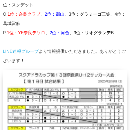
位：スクデット
O
1位：奈良クラブ
、
2位：郡山
、
3位：グラミーゴ三笠
、4位：
葛城當麻
P
1位：YF奈良テソロ
、
2位：河合
、
3位：リオグランデB
LINE速報グループ
より情報提供いただきました。ありがとうご
ざいます！