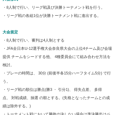
・8人制で行い、リーグ戦及び決勝トーナメント戦を行う。
・リーグ戦の各組1位が決勝トーナメント戦に進出する。
大会規定
・8人制で行い、審判は4人制とする
・JFA全日本U-12選手権大会奈良県大会の
上位
4チーム
及び会場
提供
チームをシードする他
、 4種委員会にて組み合わせ方法を
検討。
・
プレーの時間は、 30
分
(前
後半各
15分ハーフタイム5
分)
で行
う。
・リーグ戦の順位は勝点(勝3 ・ 引分1)、 得失点差、 多得
点、 対戦成績、抽選 の順とする。(失格となったチームとの成
績は除外する。)
・
トーナメント戦において
勝敗の
決しない
場合
は
準決勝
迄はペ