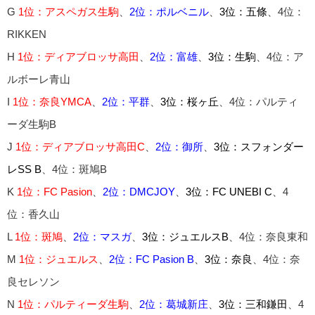
G
1位：アスペガス生駒
、
2位：ポルベニル
、
3位：五條
、4位：
RIKKEN
H
1位：ディアブロッサ高田
、
2位：富雄
、
3位：生駒
、4位：ア
ルボーレ青山
I
1位：奈良YMCA
、
2位：平群
、
3位：桜ヶ丘
、4位：パルティ
ーダ生駒B
J
1位：ディアブロッサ高田C
、
2位：御所
、
3位：スフォンダー
レSS B
、4位：斑鳩B
K
1位：FC Pasion
、
2位：DMCJOY
、
3位：FC UNEBI C
、4
位：香久山
L
1位：斑鳩
、
2位：マスガ
、
3位：ジュエルスB
、4位：奈良東和
M
1位：ジュエルス
、
2位：FC Pasion B
、
3位：奈良
、4位：奈
良セレソン
N
1位：パルティーダ生駒
、
2位：葛城新庄
、
3位：三和鎌田
、4