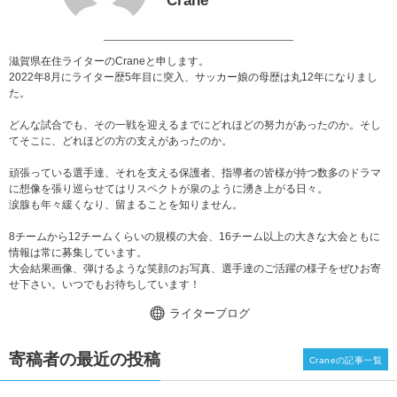
Crane
滋賀県在住ライターのCraneと申します。
2022年8月にライター歴5年目に突入、サッカー娘の母歴は丸12年になりまし
た。
どんな試合でも、その一戦を迎えるまでにどれほどの努力があったのか。そし
てそこに、どれほどの方の支えがあったのか。
頑張っている選手達、それを支える保護者、指導者の皆様が持つ数多のドラマ
に想像を張り巡らせてはリスペクトが泉のように湧き上がる日々。
涙腺も年々緩くなり、留まることを知りません。
8チームから12チームくらいの規模の大会、16チーム以上の大きな大会ともに
情報は常に募集しています。
大会結果画像、弾けるような笑顔のお写真、選手達のご活躍の様子をぜひお寄
せ下さい。いつでもお待ちしています！
ライターブログ
寄稿者の最近の投稿
Craneの記事一覧