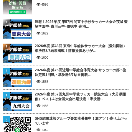
4598
速報！2026年度 第57回 関東中学校サッカー大会＠茨城 聖
2
望学園中･市川三中･修徳中･南浦...
1629
2026年度 第48回 東海中学総体サッカー大会（愛知開催）
3
準決勝8/7結果掲載！情報提供ありが...
1600
2026年度 第75回近畿中学総合体育大会 サッカーの部 5位
4
決定戦1回戦・準決勝8/7結果掲載...
1555
2026年度 第57回九州中学校サッカー競技大会（大分県開
5
催）ベスト4は全国大会出場決定！準決勝...
1486
SNS結果速報グループ参加者募集中！激アツ！盛り上がっ
6
ています
1342