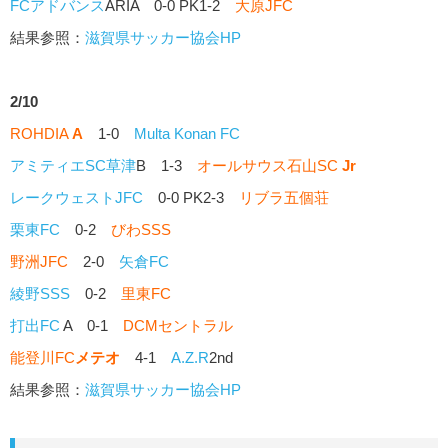
FCアドバンス
ARIA 0-0 PK1-2
大原JFC
結果参照：
滋賀県サッカー協会HP
2/10
ROHDIA
A
1-0
Multa Konan FC
アミティエSC草津
B 1-3
オールサウス石山SC
Jr
レークウェストJFC
0-0 PK2-3
リブラ五個荘
栗東FC
0-2
びわSSS
野洲JFC
2-0
矢倉FC
綾野SSS
0-2
里東FC
打出FC
A 0-1
DCMセントラル
能登川FC
メテオ
4-1
A.Z.R
2nd
結果参照：
滋賀県サッカー協会HP