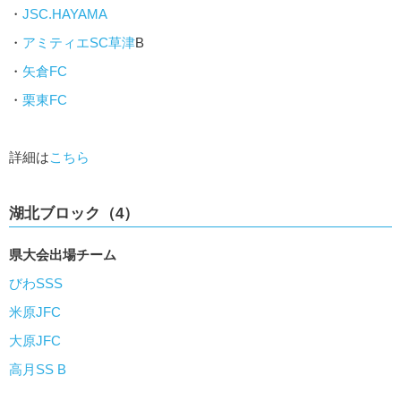
・
JSC.HAYAMA
・
アミティエSC草津
B
・
矢倉FC
・
栗東FC
詳細は
こちら
湖北ブロック（4）
県大会出場チーム
びわSSS
米原JFC
大原JFC
高月SS B