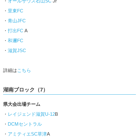
・
オールサウス石山SC
Jr
・
里東FC
・
青山JFC
・
打出FC
A
・
和邇FC
・
滋賀JSC
詳細は
こちら
湖南ブロック（7）
県大会出場チーム
・
レイジェンド滋賀U-12
B
・
DCMセントラル
・
アミティエSC草津
A