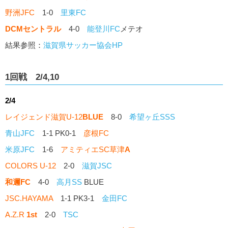
野洲JFC
1-0
里東FC
DCMセントラル
4-0
能登川FC
メテオ
結果参照：
滋賀県サッカー協会HP
1回戦 2/4,10
2/4
レイジェンド滋賀U-12
BLUE
8-0
希望ヶ丘SSS
青山JFC
1-1 PK0-1
彦根FC
米原JFC
1-6
アミティエSC草津
A
COLORS U-12
2-0
滋賀JSC
和邇FC
4-0
高月SS
BLUE
JSC.HAYAMA
1-1 PK3-1
金田FC
A.Z.R
1st
2-0
TSC