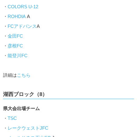
・
COLORS U-12
・
ROHDIA
A
・
FCアドバンス
A
・
金田FC
・
彦根FC
・
能登川FC
詳細は
こちら
湖西ブロック（8）
県大会出場チーム
・
TSC
・
レークウェストJFC