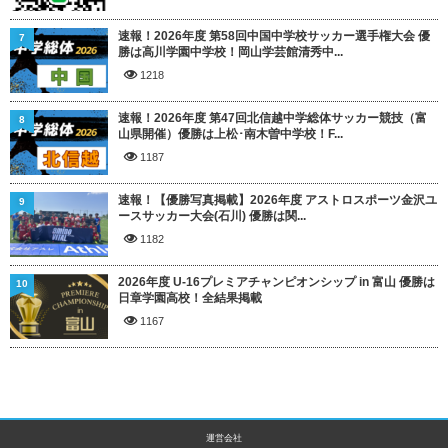
速報！2026年度 第58回中国中学校サッカー選手権大会 優
7
勝は高川学園中学校！岡山学芸館清秀中...
1218
速報！2026年度 第47回北信越中学総体サッカー競技（富
8
山県開催）優勝は上松･南木曽中学校！F...
1187
速報！【優勝写真掲載】2026年度 アストロスポーツ金沢ユ
9
ースサッカー大会(石川) 優勝は関...
1182
2026年度 U-16プレミアチャンピオンシップ in 富山 優勝は
10
日章学園高校！全結果掲載
1167
運営会社