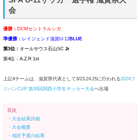
会
優勝：
DCMセントラルシガ
準優勝：
レイジェンド滋賀U-12
BLUE
第3位：
オールサウス石山SC
Jr
第4位：
A.Z.R
1st
上記4チームは、滋賀県代表として3/23.24.25に行われる
2024フ
ジパンCUP 第30回関西小学生サッカー大会
へ出場
目次
・
大会結果詳細
・
大会概要
・
地区予選の結果