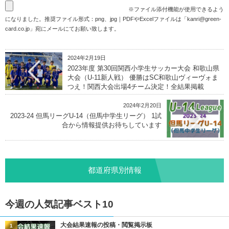
※ファイル添付機能が使用できるよう
になりました。推奨ファイル形式：png、jpg｜PDFやExcelファイルは「
kanri@green-
card.co.jp
」宛にメールにてお願い致します。
2024年2月19日
2023年度 第30回関西小学生サッカー大会 和歌山県
大会（U-11新人戦） 優勝はSC和歌山ヴィーヴォま
つえ！関西大会出場4チーム決定！全結果掲載
2024年2月20日
2023-24 但馬リーグU-14（但馬中学生リーグ） 1試
合から情報提供お待ちしています
都道府県別情報
今週の人気記事ベスト10
大会結果速報の投稿・閲覧掲示板
1