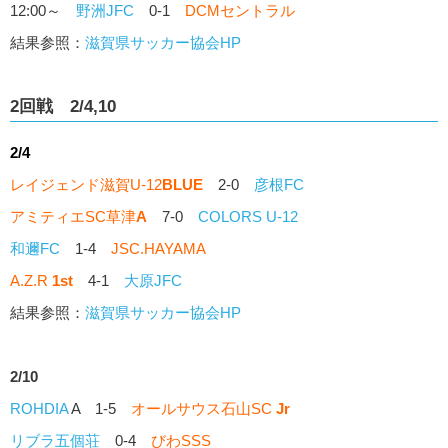
12:00～
野洲JFC
0-1
DCMセントラル
結果参照：
滋賀県サッカー協会HP
2回戦 2/4,10
2/4
レイジェンド滋賀U-12
BLUE
2-0
彦根FC
アミティエSC草津
A
7-0
COLORS U-12
和邇FC
1-4
JSC.HAYAMA
A.Z.R
1st
4-1
大原JFC
結果参照：
滋賀県サッカー協会HP
2/10
ROHDIA
A 1-5
オールサウス石山SC
Jr
リブラ五個荘
0-4
びわSSS