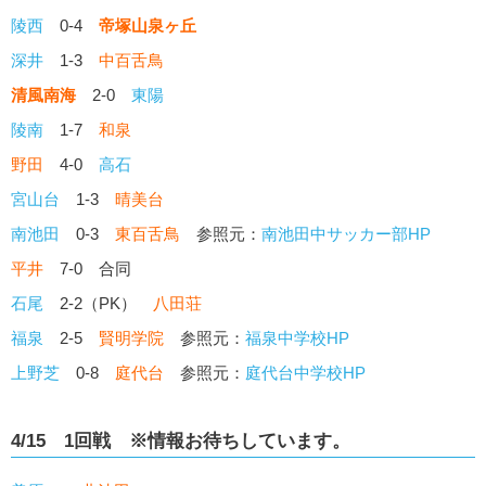
陵西
0-4
帝塚山泉ヶ丘
深井
1-3
中百舌鳥
清風南海
2-0
東陽
陵南
1-7
和泉
野田
4-0
高石
宮山台
1-3
晴美台
南池田
0-3
東百舌鳥
参照元：
南池田中サッカー部HP
平井
7-0 合同
石尾
2-2（PK）
八田荘
福泉
2-5
賢明学院
参照元：
福泉中学校HP
上野芝
0-8
庭代台
参照元：
庭代台中学校HP
4/15 1回戦 ※情報お待ちしています。