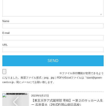
Name
E-mail
URL
※ファイル添付機能が使用できるよう
になりました。推奨ファイル形式：png、jpg｜PDFやExcelファイルは「
kanri@green-
card.co.jp
」宛にメールにてお願い致します。
2023年5月17日
【東京大学ア式蹴球部 寄稿】ー第２のサッカー人生
ー 石井貴大（2年/DF/岡山朝日高校）