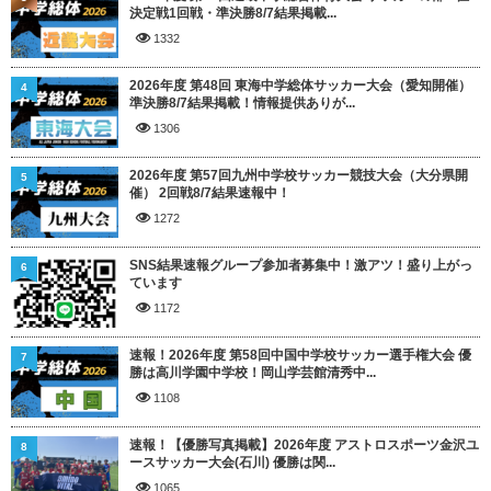
決定戦1回戦・準決勝8/7結果掲載...
1332
2026年度 第48回 東海中学総体サッカー大会（愛知開催）
4
準決勝8/7結果掲載！情報提供ありが...
1306
2026年度 第57回九州中学校サッカー競技大会（大分県開
5
催） 2回戦8/7結果速報中！
1272
SNS結果速報グループ参加者募集中！激アツ！盛り上がっ
6
ています
1172
速報！2026年度 第58回中国中学校サッカー選手権大会 優
7
勝は高川学園中学校！岡山学芸館清秀中...
1108
速報！【優勝写真掲載】2026年度 アストロスポーツ金沢ユ
8
ースサッカー大会(石川) 優勝は関...
1065