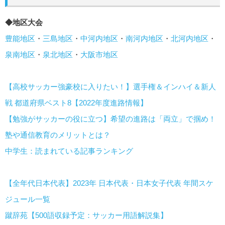
◆地区大会
豊能地区
・
三島地区
・
中河内地区
・
南河内地区
・
北河内地区
・
泉南地区
・
泉北地区
・
大阪市地区
【高校サッカー強豪校に入りたい！】選手権＆インハイ＆新人
戦 都道府県ベスト8【2022年度進路情報】
【勉強がサッカーの役に立つ】希望の進路は「両立」で掴め！
塾や通信教育のメリットとは？
中学生：読まれている記事ランキング
【全年代日本代表】2023年 日本代表・日本女子代表 年間スケ
ジュール一覧
蹴辞苑【500語収録予定：サッカー用語解説集】