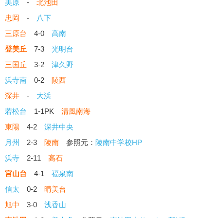
美原
-
北池田
忠岡
-
八下
三原台
4-0
高南
登美丘
7-3
光明台
三国丘
3-2
津久野
浜寺南
0-2
陵西
深井
-
大浜
若松台
1-1PK
清風南海
東陽
4-2
深井中央
月州
2-3
陵南
参照元：
陵南中学校HP
浜寺
2-11
高石
宮山台
4-1
福泉南
信太
0-2
晴美台
旭中
3-0
浅香山