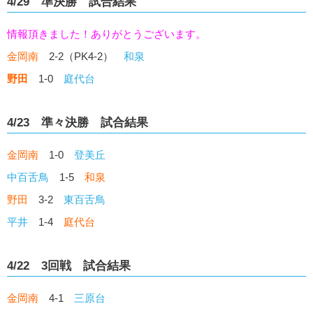
4/29 準決勝 試合結果
情報頂きました！ありがとうございます。
金岡南
2-2（PK4-2）
和泉
野田
1-0
庭代台
4/23 準々決勝 試合結果
金岡南
1-0
登美丘
中百舌鳥
1-5
和泉
野田
3-2
東百舌鳥
平井
1-4
庭代台
4/22 3回戦 試合結果
金岡南
4-1
三原台