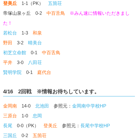
登美丘
1-1（PK）
五箇荘
帝塚山泉ヶ丘 0-2
中百舌鳥
※
みん速
に情報いただきまし
た！
若松台
1-3
和泉
野田
3-2
晴美台
初芝立命館
0-1
中百舌鳥
平井
3-0
八田荘
賢明学院
0-1
庭代台
4/16 2回戦 ※情報お待ちしています。
金岡南
14-0
北池田
参照元：
金岡南中学校HP
三原台
1-0
忠岡
長尾
0-0（PK）
登美丘
参照元：
長尾中学校HP
三国丘
0-2
五箇荘