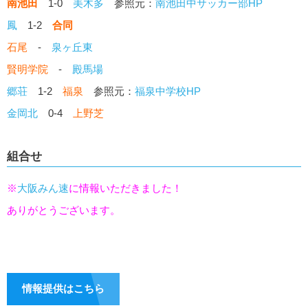
南池田
1-0
美木多
参照元：
南池田中サッカー部HP
鳳
1-2
合同
石尾
-
泉ヶ丘東
賢明学院
-
殿馬場
郷荘
1-2
福泉
参照元：
福泉中学校HP
金岡北
0-4
上野芝
組合せ
※
大阪みん速
に情報いただきました！
ありがとうございます。
情報提供はこちら