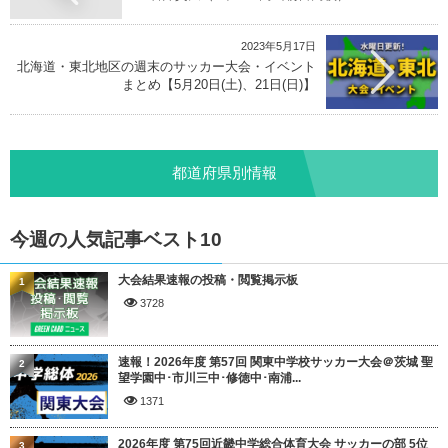
2023年5月17日
北海道・東北地区の週末のサッカー大会・イベント
まとめ【5月20日(土)、21日(日)】
都道府県別情報
今週の人気記事ベスト10
大会結果速報の投稿・閲覧掲示板
1
3728
速報！2026年度 第57回 関東中学校サッカー大会＠茨城 聖
2
望学園中･市川三中･修徳中･南浦...
1371
2026年度 第75回近畿中学総合体育大会 サッカーの部 5位
3