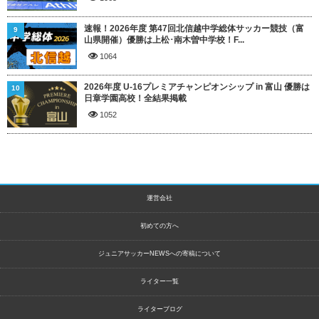
速報！2026年度 第47回北信越中学総体サッカー競技（富
9
山県開催）優勝は上松･南木曽中学校！F...
1064
2026年度 U-16プレミアチャンピオンシップ in 富山 優勝は
10
日章学園高校！全結果掲載
1052
運営会社
初めての方へ
ジュニアサッカーNEWSへの寄稿について
ライター一覧
ライターブログ