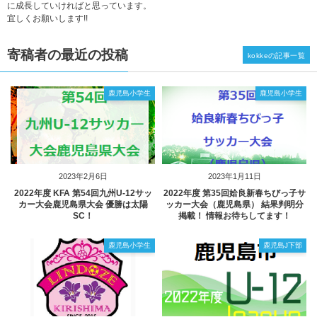
に成長していければと思っています。
宜しくお願いします!!
寄稿者の最近の投稿
kokkeの記事一覧
鹿児島小学生
鹿児島小学生
2023年2月6日
2023年1月11日
2022年度 KFA 第54回九州U-12サッ
2022年度 第35回姶良新春ちびっ子サ
カー大会鹿児島県大会 優勝は太陽
ッカー大会（鹿児島県） 結果判明分
SC！
掲載！ 情報お待ちしてます！
鹿児島小学生
鹿児島J下部