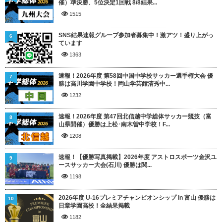
催）準決勝、5位決定1回戦 8/8結果...
1515
SNS結果速報グループ参加者募集中！激アツ！盛り上がっ
6
ています
1363
速報！2026年度 第58回中国中学校サッカー選手権大会 優
7
勝は高川学園中学校！岡山学芸館清秀中...
1232
速報！2026年度 第47回北信越中学総体サッカー競技（富
8
山県開催）優勝は上松･南木曽中学校！F...
1208
速報！【優勝写真掲載】2026年度 アストロスポーツ金沢ユ
9
ースサッカー大会(石川) 優勝は関...
1198
2026年度 U-16プレミアチャンピオンシップ in 富山 優勝は
10
日章学園高校！全結果掲載
1182