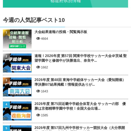
都道府県別情報
今週の人気記事ベスト10
大会結果速報の投稿・閲覧掲示板
1
4664
速報！2026年度 第57回 関東中学校サッカー大会＠茨城 聖
2
望学園中と修徳中が決勝進出、奈良中...
1662
2026年度 第48回 東海中学総体サッカー大会（愛知開催）
3
準決勝8/7結果掲載！情報提供ありが...
1643
2026年度 第75回近畿中学総合体育大会 サッカーの部 優
4
勝は京都精華学園中学校！全国大会出場...
1585
2026年度 第57回九州中学校サッカー競技大会（大分県開
5