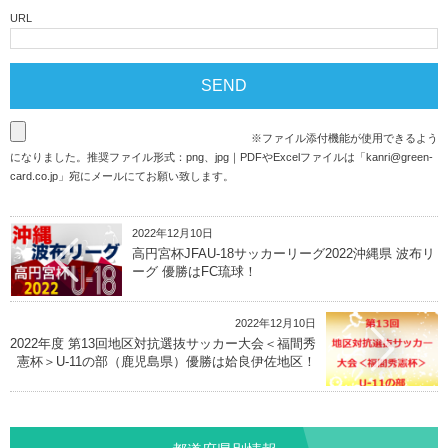
URL
※ファイル添付機能が使用できるよう
になりました。推奨ファイル形式：png、jpg｜PDFやExcelファイルは「
kanri@green-
card.co.jp
」宛にメールにてお願い致します。
2022年12月10日
高円宮杯JFAU-18サッカーリーグ2022沖縄県 波布リ
ーグ 優勝はFC琉球！
2022年12月10日
2022年度 第13回地区対抗選抜サッカー大会＜福間秀
憲杯＞U-11の部（鹿児島県）優勝は姶良伊佐地区！