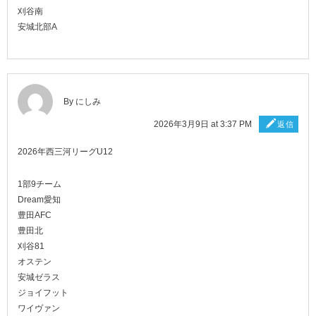
刈谷南
安城北部A
By にしみ
2026年3月9日 at 3:37 PM
返信
2026年西三河リーグU12
1部9チーム
Dream愛知
豊田AFC
豊田北
刈谷81
オステン
安城ゼラス
ジョイフット
ワイヴァン