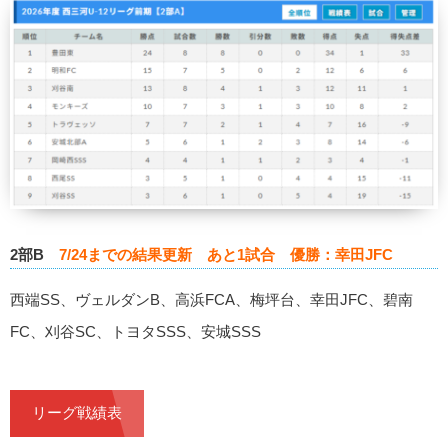
2部B
7/24までの結果更新 あと1試合 優勝：幸田JFC
西端SS、ヴェルダンB、高浜FCA、梅坪台、幸田JFC、碧南
FC、刈谷SC、トヨタSSS、安城SSS
リーグ戦績表