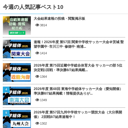
今週の人気記事ベスト10
大会結果速報の投稿・閲覧掲示板
1
3814
速報！2026年度 第57回 関東中学校サッカー大会＠茨城 聖
2
望学園中･市川三中･修徳中･南浦...
1414
2026年度 第75回近畿中学総合体育大会 サッカーの部 5位
3
決定戦1回戦・準決勝8/7結果掲載...
1364
2026年度 第48回 東海中学総体サッカー大会（愛知開催）
4
準決勝8/7結果掲載！情報提供ありが...
1349
2026年度 第57回九州中学校サッカー競技大会（大分県開
5
催） 2回戦8/7結果速報中！
1302