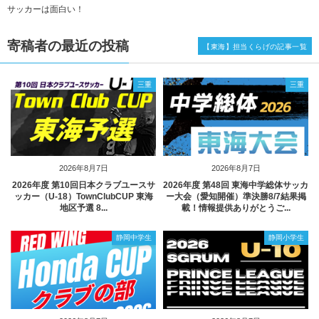
サッカーは面白い！
寄稿者の最近の投稿
【東海】担当くらげの記事一覧
三重
三重
2026年8月7日
2026年8月7日
2026年度 第10回日本クラブユースサ
2026年度 第48回 東海中学総体サッカ
ッカー（U-18）TownClubCUP 東海
ー大会（愛知開催）準決勝8/7結果掲
地区予選 8...
載！情報提供ありがとうご...
静岡中学生
静岡小学生