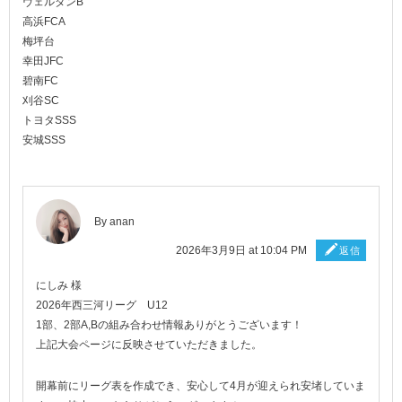
ヴェルダンB
高浜FCA
梅坪台
幸田JFC
碧南FC
刈谷SC
トヨタSSS
安城SSS
By
anan
2026年3月9日 at 10:04 PM
返信
にしみ 様
2026年西三河リーグ U12
1部、2部A,Bの組み合わせ情報ありがとうございます！
上記大会ページに反映させていただきました。
開幕前にリーグ表を作成でき、安心して4月が迎えられ安堵していま