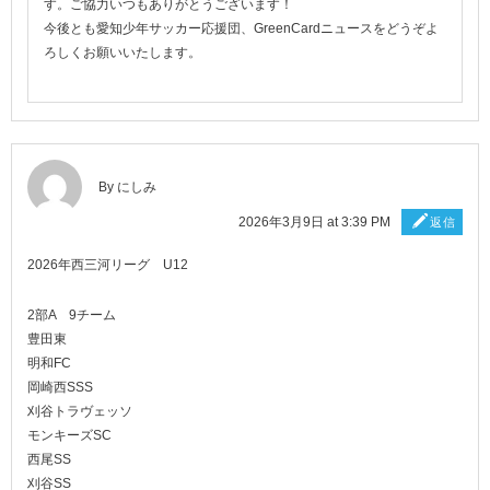
す。ご協力いつもありがとうございます！
今後とも愛知少年サッカー応援団、GreenCardニュースをどうぞよ
ろしくお願いいたします。
By にしみ
2026年3月9日 at 3:39 PM
返信
2026年西三河リーグ U12
2部A 9チーム
豊田東
明和FC
岡崎西SSS
刈谷トラヴェッソ
モンキーズSC
西尾SS
刈谷SS