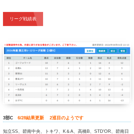
リーグ戦績表
3部C
6/28結果更新 2巡目のようです
知立SS、碧南中央、トキワ、K＆A、高橋B、STD’OR、碧南日