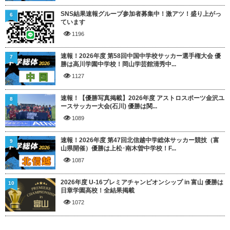
SNS結果速報グループ参加者募集中！激アツ！盛り上がっ
6
ています
1196
速報！2026年度 第58回中国中学校サッカー選手権大会 優
7
勝は高川学園中学校！岡山学芸館清秀中...
1127
速報！【優勝写真掲載】2026年度 アストロスポーツ金沢ユ
8
ースサッカー大会(石川) 優勝は関...
1089
速報！2026年度 第47回北信越中学総体サッカー競技（富
9
山県開催）優勝は上松･南木曽中学校！F...
1087
2026年度 U-16プレミアチャンピオンシップ in 富山 優勝は
10
日章学園高校！全結果掲載
1072