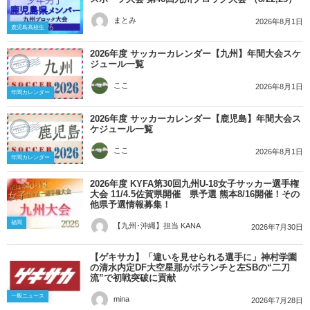
まとみ
2026年8月1日
鹿児島高校生
2026年度 サッカーカレンダー【九州】年間大会スケ
ジュール一覧
ここ
2026年8月1日
年間カレンダー
2026年度 サッカーカレンダー【鹿児島】年間大会ス
ケジュール一覧
ここ
2026年8月1日
年間カレンダー
2026年度 KYFA第30回九州U-18女子サッカー選手権
大会 11/4.5佐賀県開催 県予選 熊本8/16開催！その
他県予選情報募集！
福岡
【九州･沖縄】担当 KANA
2026年7月30日
【ゲキサカ】「違いを見せられる選手に」神村学園
の清水内定DF大空星那がボランチと左SBの“二刀
流”で初戦突破に貢献
一般ニュース
mina
2026年7月28日