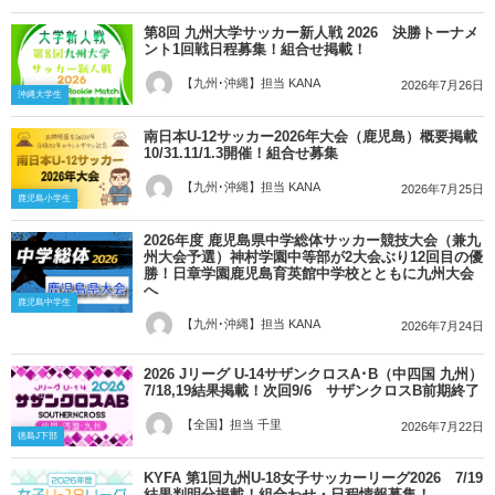
第8回 九州大学サッカー新人戦 2026 決勝トーナメ
ント1回戦日程募集！組合せ掲載！
【九州･沖縄】担当 KANA
2026年7月26日
沖縄大学生
南日本U-12サッカー2026年大会（鹿児島）概要掲載
10/31.11/1.3開催！組合せ募集
【九州･沖縄】担当 KANA
2026年7月25日
鹿児島小学生
2026年度 鹿児島県中学総体サッカー競技大会（兼九
州大会予選）神村学園中等部が2大会ぶり12回目の優
勝！日章学園鹿児島育英館中学校とともに九州大会
へ
鹿児島中学生
【九州･沖縄】担当 KANA
2026年7月24日
2026 Jリーグ U-14サザンクロスA･B（中四国 九州）
7/18,19結果掲載！次回9/6 サザンクロスB前期終了
【全国】担当 千里
2026年7月22日
徳島J下部
KYFA 第1回九州U-18女子サッカーリーグ2026 7/19
結果判明分掲載！組合わせ・日程情報募集！