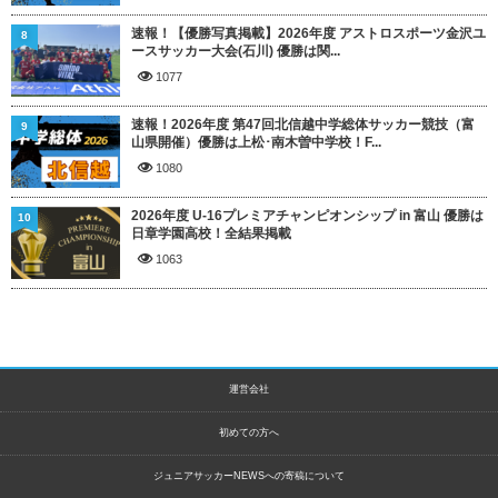
速報！【優勝写真掲載】2026年度 アストロスポーツ金沢ユ
8
ースサッカー大会(石川) 優勝は関...
1077
速報！2026年度 第47回北信越中学総体サッカー競技（富
9
山県開催）優勝は上松･南木曽中学校！F...
1080
2026年度 U-16プレミアチャンピオンシップ in 富山 優勝は
10
日章学園高校！全結果掲載
1063
運営会社
初めての方へ
ジュニアサッカーNEWSへの寄稿について