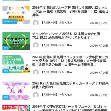
2026年度 第6回ソループ杯 繋げよう未来U-12サッカ
ー大会 in 指宿（鹿児島）例年7月開催！日程･組合せ
募集
鹿児島小学生
【九州･沖縄】担当 KANA
2026年7月22日
チャンピオンシップ 2026 U-12 本戦大会＠佐賀
7/18.19.20 結果情報お待ちしております！
【九州･沖縄】担当 KANA
2026年7月20日
福岡
2026年度 第46回九州ブロックスポーツ少年団サッカ
ー交流大会 10/10～12（鹿児島開催）大分県代表掲
載！各県予選の結果・出場チーム情報募集！
福岡
【九州･沖縄】担当 KANA
2026年7月20日
2026 KYFA 第29回九州女子サッカーリーグ 7/19結果
掲載！次回8/9
【九州･沖縄】担当 KANA
2026年7月19日
福岡
2026年度 KYFA第37回九州クラブユース（U-18）サ
ッカー選手権大会 ベスト8決定！1回戦6/20結果掲載