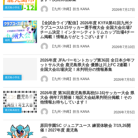
鹿児島小学生
【九州･沖縄】担当 KANA
2026年7月17日
【全試合ライブ配信】2026年度 KYFA第41回九州ク
ラブユースU-15サッカー選手権大会 全国大会出場7
チーム決定！インターシティトリムカップ出場4チー
ム掲載！情報ありがとうございます！
福岡
【九州･沖縄】担当 KANA
2026年7月10日
2026年度 JFAバーモントカップ第36回 全日本少年フ
ットサル大会 鹿児島県大会 優勝は川上FC 2連覇！
全国大会出場決定！未判明分の情報募集
鹿児島小学生
【九州･沖縄】担当 KANA
2026年7月5日
2026年度 第36回鹿児島県高校(U-16)サッカー大会 県
大会 例年7月開催！地区大会結果判明分掲載！その
他情報お待ちしています！
鹿児島高校生
【九州･沖縄】担当 KANA
2026年7月5日
原田学園SC ジュニアユース 練習体験会 7/19,26開
催！2027年度 鹿児島