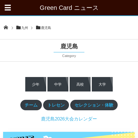
Green Card ニュース
九州
鹿児島
鹿児島
Category
少年
中学
高校
大学
チーム
トレセン
セレクション・体験
鹿児島2026大会カレンダー