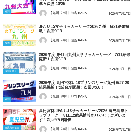
準々決勝 10/25
福岡
【九州･沖縄】担当 KANA
2026年7月17日
JFA U-15女子サッカーリーグ2026九州 6/21結果掲
載！次回9/13
【九州･沖縄】担当 KANA
2026年7月17日
福岡
2026年度 第41回九州大学サッカーリーグ 7/11結果
更新！次回9/19
【九州･沖縄】担当 KANA
2026年7月17日
福岡大学生
2026年度 高円宮杯U-18プリンスリーグ九州 6/27,28
結果掲載！5試合が延期！次回9/5,6！
【九州･沖縄】担当 KANA
2026年7月17日
福岡
高円宮杯 JFA U-18サッカーリーグ2026 鹿児島県ト
ップリーグ 7/11.12結果情報ありがとうございま
す！次回9/5.6開催
鹿児島高校生
【九州･沖縄】担当 KANA
2026年7月17日