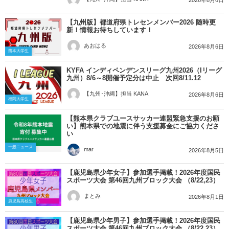
【九州版】都道府県トレセンメンバー2026 随時更
新！情報お待ちしています！
あおはる
2026年8月6日
熊本大学生
KYFA インディペンデンスリーグ九州2026（Iリーグ
九州）8/6～8開催予定分は中止 次回8/11.12
【九州･沖縄】担当 KANA
2026年8月6日
福岡大学生
【熊本県クラブユースサッカー連盟緊急支援のお願
い】熊本県での地震に伴う支援募金にご協力くださ
い
一般ニュース
mar
2026年8月5日
【鹿児島県少年女子】参加選手掲載！2026年度国民
スポーツ大会 第46回九州ブロック大会 （8/22,23）
まとみ
2026年8月1日
鹿児島高校生
【鹿児島県少年男子】参加選手掲載！2026年度国民
スポーツ大会 第46回九州ブロック大会 （8/22,23）