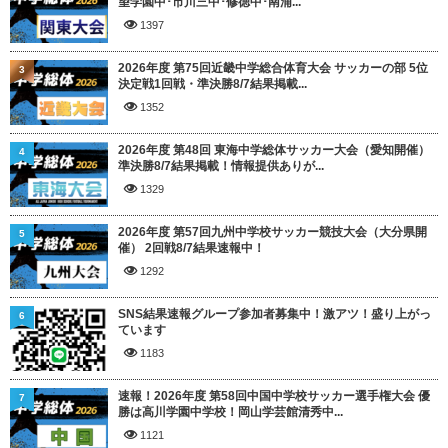
望学園中･市川三中･修徳中･南浦...
1397
2026年度 第75回近畿中学総合体育大会 サッカーの部 5位
3
決定戦1回戦・準決勝8/7結果掲載...
1352
2026年度 第48回 東海中学総体サッカー大会（愛知開催）
4
準決勝8/7結果掲載！情報提供ありが...
1329
2026年度 第57回九州中学校サッカー競技大会（大分県開
5
催） 2回戦8/7結果速報中！
1292
SNS結果速報グループ参加者募集中！激アツ！盛り上がっ
6
ています
1183
速報！2026年度 第58回中国中学校サッカー選手権大会 優
7
勝は高川学園中学校！岡山学芸館清秀中...
1121