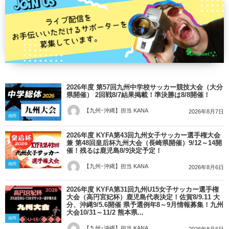
2026年度 第57回九州中学校サッカー競技大会（大分
県開催） 2回戦8/7結果掲載！準決勝は8/8開催！
【九州･沖縄】担当 KANA
2026年8月7日
福岡
2026年度 KYFA第43回九州女子サッカー選手権大会
兼 第48回皇后杯九州大会（長崎県開催）9/12～14開
催！残るは鹿児島8/9決定予定！
福岡
【九州･沖縄】担当 KANA
2026年8月6日
2026年度 KYFA第31回九州U15女子サッカー選手権
大会（高円宮妃杯）鹿児島代表決定！佐賀8/9.11 大
分、沖縄9/5.6開催 県予選例年8～9月情報募集！九州
大会10/31～11/2 熊本県...
福岡
【九州･沖縄】担当 KANA
2026年8月6日