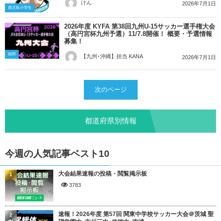
けん
2026年7月1日
鹿児島小学生
2026年度 KYFA 第38回九州U-15サッカー選手権大会
（高円宮杯九州予選）11/7.8開催！ 概要・予選情報
募集！
福岡
【九州･沖縄】担当 KANA
2026年7月1日
次のページ
都道府県別情報
今週の人気記事ベスト10
大会結果速報の投稿・閲覧掲示板
1
3783
速報！2026年度 第57回 関東中学校サッカー大会＠茨城 聖
2