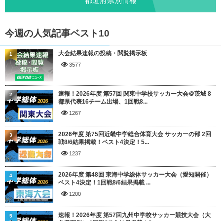
都道府県別情報
今週の人気記事ベスト10
大会結果速報の投稿・閲覧掲示板
1
3577
速報！2026年度 第57回 関東中学校サッカー大会＠茨城 8
2
都県代表16チーム出場、1回戦8...
1267
2026年度 第75回近畿中学総合体育大会 サッカーの部 2回
3
戦8/6結果掲載！ベスト4決定！5...
1237
2026年度 第48回 東海中学総体サッカー大会（愛知開催）
4
ベスト4決定！1回戦8/6結果掲載 ...
1200
速報！2026年度 第57回九州中学校サッカー競技大会（大
5