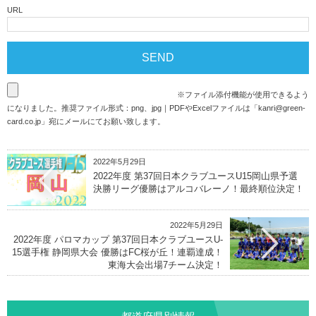
URL
※ファイル添付機能が使用できるよう
になりました。推奨ファイル形式：png、jpg｜PDFやExcelファイルは「
kanri@green-
card.co.jp
」宛にメールにてお願い致します。
2022年5月29日
2022年度 第37回日本クラブユースU15岡山県予選
決勝リーグ優勝はアルコバレーノ！最終順位決定！
2022年5月29日
2022年度 パロマカップ 第37回日本クラブユースU-
15選手権 静岡県大会 優勝はFC桜が丘！連覇達成！
東海大会出場7チーム決定！