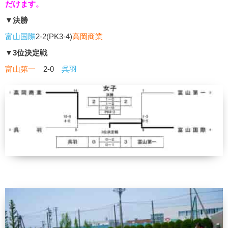
だけます。
▼決勝
富山国際
2-2(PK3-4)
高岡商業
▼3位決定戦
富山第一
2-0
呉羽