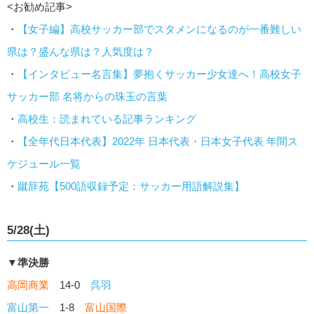
<お勧め記事>
・
【女子編】高校サッカー部でスタメンになるのが一番難しい
県は？盛んな県は？人気度は？
・
【インタビュー名言集】夢抱くサッカー少女達へ！高校女子
サッカー部 名将からの珠玉の言葉
・
高校生：読まれている記事ランキング
・
【全年代日本代表】2022年 日本代表・日本女子代表 年間ス
ケジュール一覧
・
蹴辞苑【500語収録予定：サッカー用語解説集】
5/28(土)
▼準決勝
高岡商業
14-0
呉羽
富山第一
1-8
富山国際