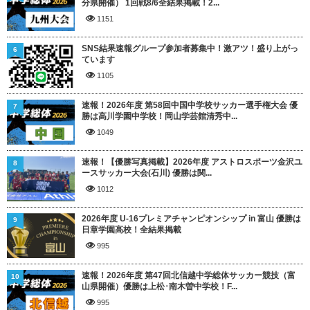
分県開催） 1回戦8/6全結果掲載！2...
1151
SNS結果速報グループ参加者募集中！激アツ！盛り上がっ
6
ています
1105
速報！2026年度 第58回中国中学校サッカー選手権大会 優
7
勝は高川学園中学校！岡山学芸館清秀中...
1049
速報！【優勝写真掲載】2026年度 アストロスポーツ金沢ユ
8
ースサッカー大会(石川) 優勝は関...
1012
2026年度 U-16プレミアチャンピオンシップ in 富山 優勝は
9
日章学園高校！全結果掲載
995
速報！2026年度 第47回北信越中学総体サッカー競技（富
10
山県開催）優勝は上松･南木曽中学校！F...
995