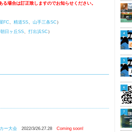
ある場合は訂正致しますのでお知らせください。
3
屋FC
、
精道SS
、
山手三条SC
）
、
朝日ヶ丘SS
、
打出浜SC
）
4
5
6
7
ッカー大会
2022/3/26.27.28
Coming soon!