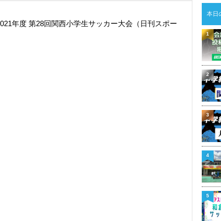
本日
た2021年度 第28回関西小学生サッカー大会（日刊スポー
1
2
3
4
5