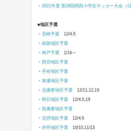
・
2021年度 第28回関西小学生サッカー大会
■
地区予選
・
尼崎予選
12/4.5
・
姫路地区予選
・
神戸予選
1/16～
・
西宮地区予選
・
丹有地区予選
・
東播地区予選
・
北播磨地区予選
12/11.12.19
・
明石地区予選
12/4.5.19
・
西播磨地区予選
・
北摂地区予選
12/4.5
・
伊丹地区予選
10/10.11/13