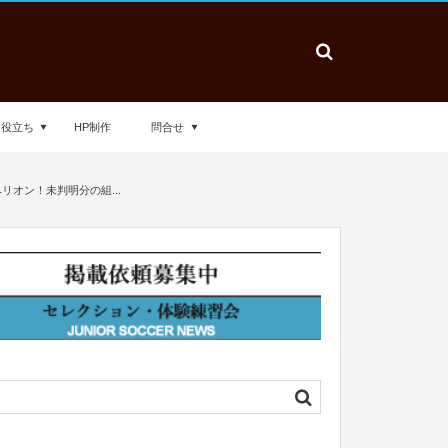
お役立ち
HP制作
問合せ
リオン！未判明分の組...