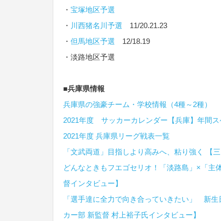
・
宝塚地区予選
・
川西猪名川予選
11/20.21.23
・
但馬地区予選
12/18.19
・淡路地区予選
■兵庫県情報
兵庫県の強豪チーム・学校情報（4種～2種）
2021年度 サッカーカレンダー【兵庫】年間
2021年度 兵庫県リーグ戦表一覧
「文武両道」目指しより高みへ、粘り強く 【三
どんなときもフエゴセリオ！「淡路島」×「主
督インタビュー】
「選手達に全力で向き合っていきたい」 新生
カー部 新監督 村上裕子氏インタビュー】