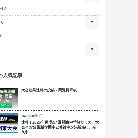
検索
ち
作
の人気記事
大会結果速報の投稿・閲覧掲示板
2026年8月8日
速報！2026年度 第57回 関東中学校サッカー大
会＠茨城 聖望学園中と修徳中が決勝進出、奈
良中...