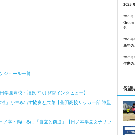
202
2025年
Gree
せ
2025年
新年の
2024年
年末の
スケジュール一覧
保護
田学園高校・福原 幸明 監督インタビュー】
体性」が生み出す協奏と共創【蒼開高校サッカー部 陳監
日ノ本・掲げるは「自立と前進」【日ノ本学園女子サッ