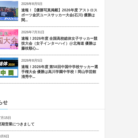
2026年8月5日
速報！【優勝写真掲載】2026年度 アストロス
ポーツ金沢ユースサッカー大会(石川) 優勝は
関...
2026年7月31日
速報！2026年度 全国高校総体女子サッカー競
技大会（女子インターハイ）@北海道 優勝は
藤枝順心...
2026年8月5日
速報！2026年度 第58回中国中学校サッカー選
手権大会 優勝は高川学園中学校！岡山学芸館
清秀中...
らせ
7月15日
6 夏期営業につきまして
8月6日