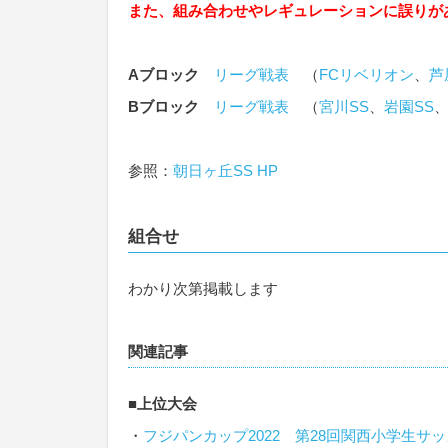
また、組み合わせやレギュレーションに誤りが
Aブロック
リーグ戦表
（
FCリベリオン
、
芦
Bブロック
リーグ戦表
（
宮川SS
、
岩園SS
参照：
朝日ヶ丘SS HP
組合せ
わかり次第掲載します
関連記事
■上位大会
・
フジパンカップ2022 第28回関西小学生サ