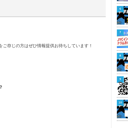
6
7
をご存じの方はぜひ情報提供お待ちしています！
8
9
？
10