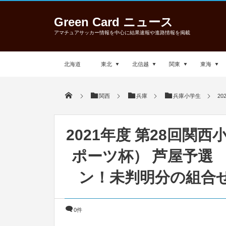
Green Card ニュース
アマチュアサッカー情報を中心に結果速報や進路情報を掲載
北海道
東北
北信越
関東
東海
関西
兵庫
兵庫小学生
2
2021年度 第28回関
ポーツ杯） 芦屋予選 
ン！未判明分の組合
0件