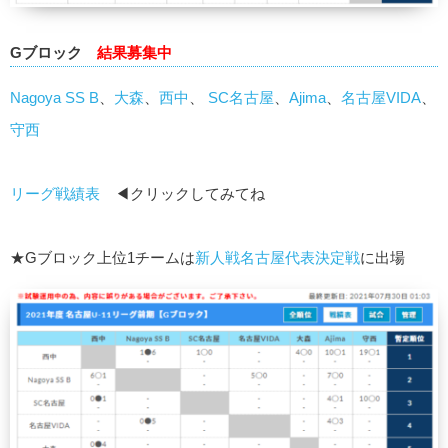
Gブロック
結果募集中
Nagoya SS B
、
大森
、
西中
、
SC名古屋
、
Ajima
、
名古屋VIDA
、
守西
リーグ戦績表
◀クリックしてみてね
★Gブロック上位1チームは
新人戦名古屋代表決定戦
に出場