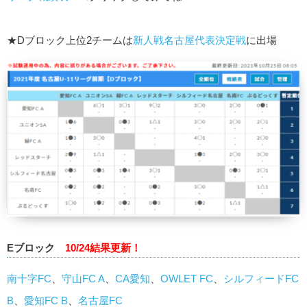
★Dブロック上位2チームは
新人戦名古屋代表決定戦
に出場
Eブロック
10/24結果更新！
南十字FC
、
守山FC A
、
CA愛知
、
OWLET FC
、
シルフィードFC
B
、
愛知FC B
、
名古屋FC