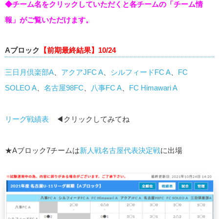
◆チーム名をクリックしていただくと各チームの「チーム情
報」がご覧いただけます。
Aブロック
【前期最終結果】10/24
三日月倶楽部A
、
アクアJFC A
、
シルフィードFC A
、
FC
SOLEO A
、
名古屋98FC
、
八事FC A
、
FC Himawari A
リーグ戦績表
◀クリックしてみてね
★Aブロック7チームは
新人戦名古屋代表決定戦
に出場