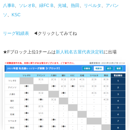
八事B
、
ソレオB
、
緑FC B
、
光城
、
熱田
、
リベルタ
、
アバン
ソ
、
KSC
リーグ戦績表
◀クリックしてみてね
★Fブロック上位1チームは
新人戦名古屋代表決定戦
に出場