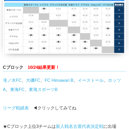
Cブロック
10/24結果更新！
滝ノ水FC
、
大磯FC
、
FC Himawari B
、
イーストール
、
ホッツ
A
、
東海FC
、
東海スポーツB
リーグ戦績表
◀クリックしてみてね
★Cブロック上位3チームは
新人戦名古屋代表決定戦
に出場