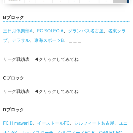
Bブロック
三日月倶楽部A
、
FC SOLEO A
、
グランパス名古屋
、
名東クラ
ブ
、
デラサル
、
東海スポーツB
、＿＿＿
リーグ戦績表 ◀クリックしてみてね
Cブロック
リーグ戦績表 ◀クリックしてみてね
Dブロック
FC Himawari B
、
イーストールFC
、
シルフィード名古屋
、
ユニ
オンSA
、
レッドスターチ
、
シルフィードFC B
、
OWLET FC