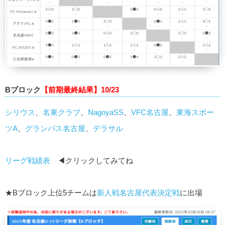
Bブロック
【前期最終結果】10/23
シリウス
、
名東クラブ
、
NagoyaSS
、
VFC名古屋
、
東海スポー
ツA
、
グランパス名古屋
、
デラサル
リーグ戦績表
◀クリックしてみてね
★Bブロック上位5チームは
新人戦名古屋代表決定戦
に出場