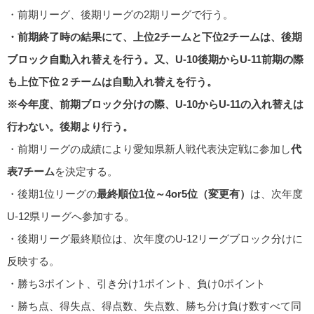
・前期リーグ、後期リーグの2期リーグで行う。
・前期終了時の結果にて、上位2チームと下位2チームは、後期
ブロック自動入れ替えを行う。又、U-10後期からU-11前期の際
も上位下位２チームは自動入れ替えを行う。
※今年度、前期ブロック分けの際、U-10からU-11の入れ替えは
行わない。後期より行う。
・前期リーグの成績により愛知県新人戦代表決定戦に参加し
代
表7チーム
を決定する。
・後期1位リーグの
最終順位1位～4or5位（変更有）
は、次年度
U-12県リーグへ参加する。
・後期リーグ最終順位は、次年度のU-12リーグブロック分けに
反映する。
・勝ち3ポイント、引き分け1ポイント、負け0ポイント
・勝ち点、得失点、得点数、失点数、勝ち分け負け数すべて同