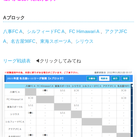
Aブロック
八事FC A
、
シルフィードFC A
、
FC Himawari A
、
アクアJFC
A
、
名古屋98FC
、
東海スポーツA
、
シリウス
リーグ戦績表
◀クリックしてみてね