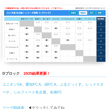
Dブロック
10/25
結果更新！
ユニオンSA
、
愛知FC A
、
緑FC A
、
ぶるどっくす
、
レッドスタ
ーチ
、
シルフィード名古屋
、
名南FC
リーグ戦績表
◀クリックしてみてね