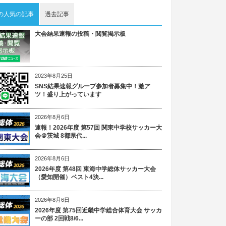
の人気の記事
過去記事
大会結果速報の投稿・閲覧掲示板
2023年8月25日
SNS結果速報グループ参加者募集中！激ア
ツ！盛り上がっています
2026年8月6日
速報！2026年度 第57回 関東中学校サッカー大
会＠茨城 8都県代...
2026年8月6日
2026年度 第48回 東海中学総体サッカー大会
（愛知開催）ベスト4決...
2026年8月6日
2026年度 第75回近畿中学総合体育大会 サッカ
ーの部 2回戦8/6...