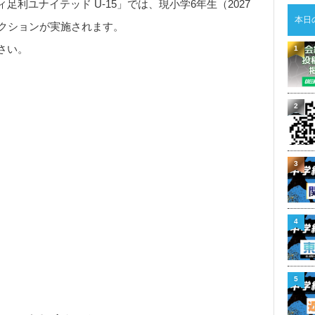
利ユナイテッド U-15」では、現小学6年生（2027
本日
レクションが実施されます。
さい。
1
2
3
4
5