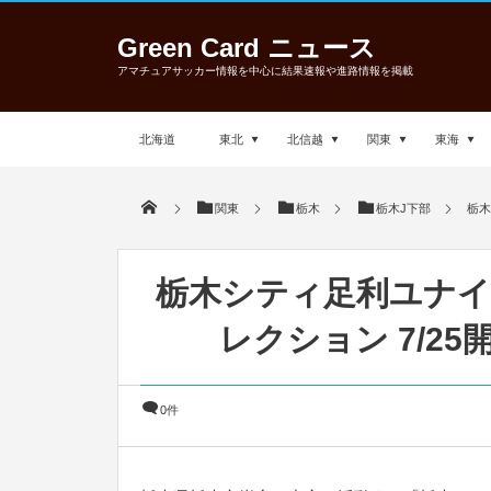
Green Card ニュース
アマチュアサッカー情報を中心に結果速報や進路情報を掲載
北海道
東北
北信越
関東
東海
関東
栃木
栃木J下部
栃木
栃木シティ足利ユナイ
レクション 7/25
0件