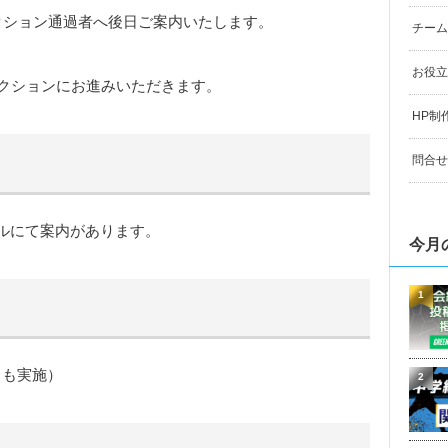
クション通過者へ後日ご案内いたします。
チーム
お役立
レクションにお進みいただきます。
HP制
問合せ
ルにて案内があります。
今月
1
トも実施）
2