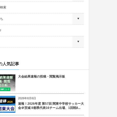
検索
ち
作
の人気記事
大会結果速報の投稿・閲覧掲示板
2026年8月6日
速報！2026年度 第57回 関東中学校サッカー大
会＠茨城 8都県代表16チーム出場、1回戦8...