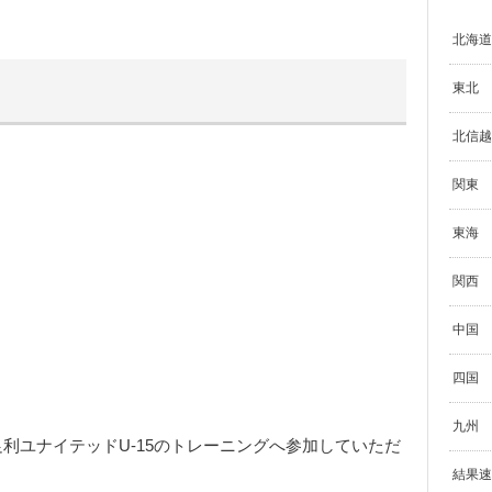
北海道
東北
北信越
関東
東海
関西
中国
四国
九州
利ユナイテッドU-15のトレーニングへ参加していただ
結果速