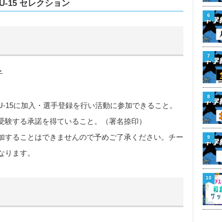
U-15 セレクション
6
7
子
8
-15に加入・選手登録を行い活動に参加できること。
受験する承諾を得ていること。（署名捺印）
加することはできませんので予めご了承ください。チー
9
なります。
10