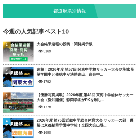
都道府県別情報
今週の人気記事ベスト10
大会結果速報の投稿・閲覧掲示板
1
5169
速報！2026年度 第57回 関東中学校サッカー大会＠茨城 聖
2
望学園中と修徳中が決勝進出、奈良中...
1792
【優勝写真掲載】2026年度 第48回 東海中学総体サッカー
3
大会（愛知開催）静岡学園がPKを制し...
1778
2026年度 第75回近畿中学総合体育大会 サッカーの部 優
4
勝は京都精華学園中学校！全国大会出場...
1690