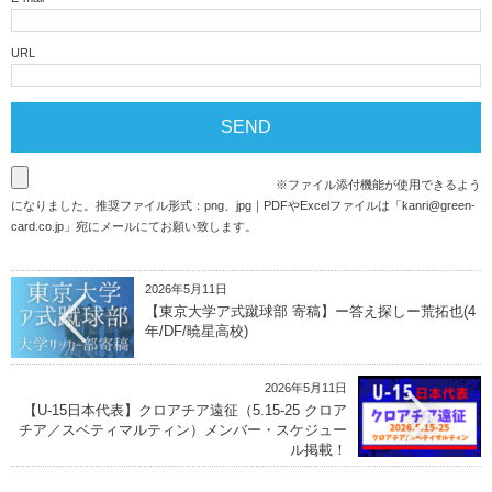
URL
※ファイル添付機能が使用できるよう
になりました。推奨ファイル形式：png、jpg｜PDFやExcelファイルは「
kanri@green-
card.co.jp
」宛にメールにてお願い致します。
2026年5月11日
【東京大学ア式蹴球部 寄稿】ー答え探しー荒拓也(4
年/DF/暁星高校)
2026年5月11日
【U-15日本代表】クロアチア遠征（5.15-25 クロア
チア／スベティマルティン）メンバー・スケジュー
ル掲載！