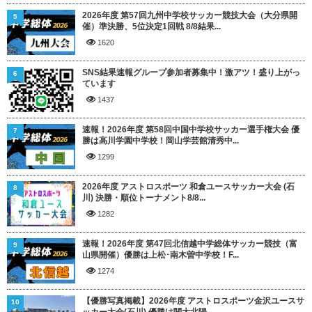
2026年度 第57回九州中学校サッカー競技大会（大分県開
5
催）準決勝、5位決定1回戦 8/8結果...
1620
SNS結果速報グループ参加者募集中！激アツ！盛り上がっ
6
ています
1437
速報！2026年度 第58回中国中学校サッカー選手権大会 優
7
勝は高川学園中学校！岡山学芸館清秀中...
1299
2026年度 アストロスポーツ 和倉ユースサッカー大会 (石
8
川) 決勝・順位トーナメント8/8...
1282
速報！2026年度 第47回北信越中学総体サッカー競技（富
9
山県開催）優勝は上松･南木曽中学校！F...
1274
【優勝写真掲載】2026年度 アストロスポーツ金沢ユースサ
10