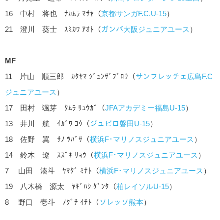
16 中村 将也 ﾅｶﾑﾗ ﾏｻﾔ（
京都サンガF.C.U-15
）
21 澄川 葵士 ｽﾐｶﾜ ｱｵﾄ（
ガンバ大阪ジュニアユース
）
MF
11 片山 順三郎 ｶﾀﾔﾏ ｼﾞｭﾝｻﾞﾌﾞﾛｳ（
サンフレッチェ広島F.C
ジュニアユース
）
17 田村 颯芽 ﾀﾑﾗ ﾘｭｳｶﾞ（
JFAアカデミー福島U-15
）
13 井川 航 ｲｶﾞﾜ ｺｳ（
ジュビロ磐田U-15
）
18 佐野 翼 ｻﾉ ﾂﾊﾞｻ（
横浜F･マリノスジュニアユース
）
14 鈴木 遼 ｽｽﾞｷ ﾘｮｳ（
横浜F･マリノスジュニアユース
）
7 山田 湊斗 ﾔﾏﾀﾞ ﾐﾅﾄ（
横浜F･マリノスジュニアユース
）
19 八木橋 源太 ﾔｷﾞﾊｼ ｹﾞﾝﾀ（
柏レイソルU-15
）
8 野口 壱斗 ﾉｸﾞﾁ ｲﾁﾄ（
ソレッソ熊本
）