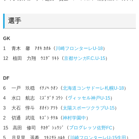
選手
GK
1 青木 馨 ｱｵｷ ｶｵﾙ（
川崎フロンターレU-18
）
12 植田 力翔 ｳｴﾀﾞ ﾘｷﾄ（
京都サンガF.C.U-15
）
DF
6 一戸 玖穏 ｲﾁﾉﾍ ｸｵﾝ（
北海道コンサドーレ札幌U-18
）
4 水口 航志 ﾐｽﾞｸﾞﾁ ｺｳｼ（
ヴィッセル神戸U-15
）
3 大石 惇斗 ｵｵｲｼ ｱﾂﾄ（
太陽スポーツクラブU-15
）
2 切通 武琉 ｷｽﾞｼ ﾀｹﾙ（
神村学園中
）
15 高田 修司 ﾀｶﾀﾞ ｼｭｳｼﾞ（
プログレッソ佐野FC
）
5 月見里 遥希 ﾂｷﾐｻﾄ ﾊﾙｷ（
川崎フロンターレU-15生田
）