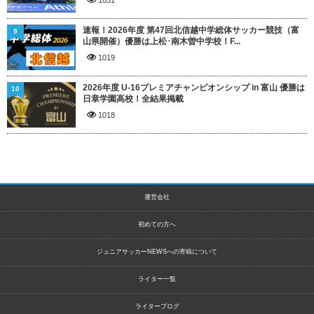
速報！2026年度 第47回北信越中学総体サッカー競技（富
9
山県開催）優勝は上松･南木曽中学校！F...
1019
2026年度 U-16プレミアチャンピオンシップ in 富山 優勝は
10
日章学園高校！全結果掲載
1018
運営会社
初めての方へ
ジュニアサッカーNEWSへの寄稿について
ライター一覧
ライターブログ