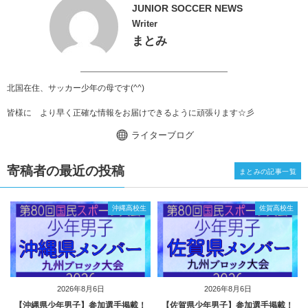
JUNIOR SOCCER NEWS
Writer
まとみ
北国在住、サッカー少年の母です(^^)
皆様に より早く正確な情報をお届けできるように頑張ります☆彡
ライターブログ
寄稿者の最近の投稿
まとみの記事一覧
沖縄高校生
佐賀高校生
2026年8月6日
2026年8月6日
【沖縄県少年男子】参加選手掲載！
【佐賀県少年男子】参加選手掲載！