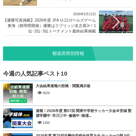
2026年5月11日
【優勝写真掲載】2026年度 JFA U-12ガールズゲーム
東海（静岡県開催）優勝はラブリッジ名古屋Jr！1
位･2位･3位トーナメント最終結果掲載
都道府県別情報
今週の人気記事ベスト10
大会結果速報の投稿・閲覧掲示板
1
3629
速報！2026年度 第57回 関東中学校サッカー大会＠茨城 聖
2
望学園中･市川三中･修徳中･南浦...
1300
2026年度 第75回近畿中学総合体育大会 サッカーの部 5位