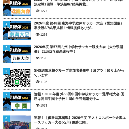
3
決定戦1回戦・準決勝8/7結果掲載...
1277
2026年度 第48回 東海中学総体サッカー大会（愛知開催）
4
準決勝8/7結果掲載！情報提供ありが...
1235
2026年度 第57回九州中学校サッカー競技大会（大分県開
5
催） 2回戦8/7結果速報中！
1193
SNS結果速報グループ参加者募集中！激アツ！盛り上がっ
6
ています
1125
速報！2026年度 第58回中国中学校サッカー選手権大会 優
7
勝は高川学園中学校！岡山学芸館清秀中...
1071
速報！【優勝写真掲載】2026年度 アストロスポーツ金沢ユ
8
ースサッカー大会(石川) 優勝は関...
1031