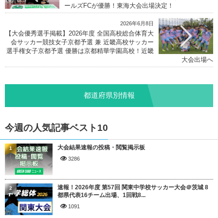
ールズFCが優勝！東海大会出場決定！
2026年6月8日
【大会優秀選手掲載】2026年度 全国高校総合体育大
会サッカー競技女子京都予選 兼 近畿高校サッカー
選手権女子京都予選 優勝は京都精華学園高校！近畿
大会出場へ
都道府県別情報
今週の人気記事ベスト10
大会結果速報の投稿・閲覧掲示板
1
3286
速報！2026年度 第57回 関東中学校サッカー大会＠茨城 8
2
都県代表16チーム出場、1回戦8...
1091