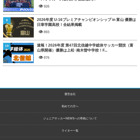
926
2026年度 U-16プレミアチャンピオンシップ in 富山 優勝は
9
日章学園高校！全結果掲載
893
速報！2026年度 第47回北信越中学総体サッカー競技（富
10
山県開催）優勝は上松･南木曽中学校！F...
876
運営会社
初めての方へ
ジュニアサッカーNEWSへの寄稿について
ライター一覧