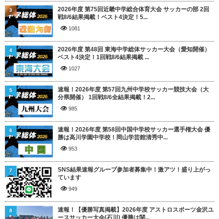
2026年度 第75回近畿中学総合体育大会 サッカーの部 2回
3
戦8/6結果掲載！ベスト4決定！5...
1081
2026年度 第48回 東海中学総体サッカー大会（愛知開催）
4
ベスト4決定！1回戦8/6結果掲載 ...
1027
速報！2026年度 第57回九州中学校サッカー競技大会（大
5
分県開催） 1回戦8/6全結果掲載！2...
985
速報！2026年度 第58回中国中学校サッカー選手権大会 優
6
勝は高川学園中学校！岡山学芸館清秀中...
953
SNS結果速報グループ参加者募集中！激アツ！盛り上がっ
7
ています
949
速報！【優勝写真掲載】2026年度 アストロスポーツ金沢ユ
8
ースサッカー大会(石川) 優勝は関...