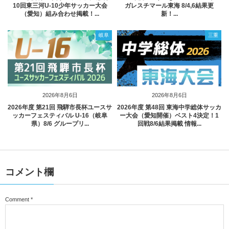
10回東三河U-10少年サッカー大会
ガレスチマール東海 8/4,6結果更
（愛知）組み合わせ掲載！...
新！...
岐阜
三重
2026年8月6日
2026年8月6日
2026年度 第21回 飛騨市長杯ユースサ
2026年度 第48回 東海中学総体サッカ
ッカーフェスティバル U-16（岐阜
ー大会（愛知開催）ベスト4決定！1
県）8/6 グループリ...
回戦8/6結果掲載 情報...
コメント欄
Comment
*