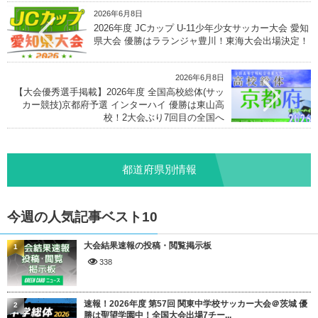
2026年6月8日
2026年度 JCカップ U-11少年少女サッカー大会 愛知
県大会 優勝はラランジャ豊川！東海大会出場決定！
2026年6月8日
【大会優秀選手掲載】2026年度 全国高校総体(サッ
カー競技)京都府予選 インターハイ 優勝は東山高
校！2大会ぶり7回目の全国へ
都道府県別情報
今週の人気記事ベスト10
大会結果速報の投稿・閲覧掲示板
1
338
速報！2026年度 第57回 関東中学校サッカー大会＠茨城 優
2
勝は聖望学園中！全国大会出場7チー...