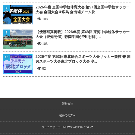
2026年度 全国中学校体育大会 第57回全国中学校サッカー
8
大会 全国大会＠広島 全出場チーム決...
108
【優勝写真掲載】2026年度 第48回 東海中学総体サッカー
9
大会（愛知開催）静岡学園がPKを制し...
103
2026年度 第53回東北総合スポーツ大会サッカー競技 兼 国
10
民スポーツ大会東北ブロック大会 少...
82
運営会社
初めての方へ
ジュニアサッカーNEWSへの寄稿について