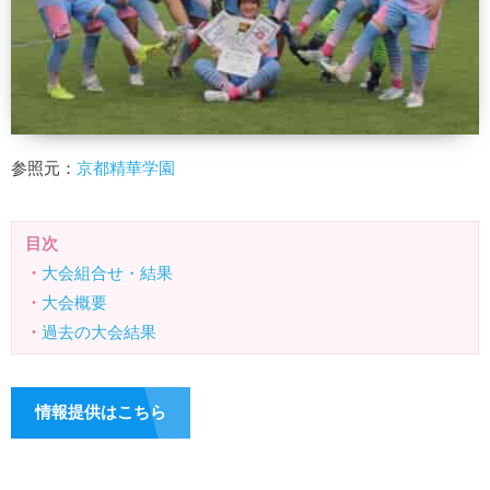
参照元：
京都精華学園
目次
・
大会組合せ・結果
・
大会概要
・
過去の大会結果
情報提供はこちら