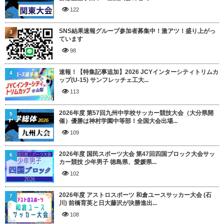
122
SNS結果速報グループ参加者募集中！激アツ！盛り上がっ
3
ています
98
速報！【特集記事追加】2026 JCYインターシティトリムカ
4
ップ(U-15) サンフレッチェ工大...
113
2026年度 第57回九州中学校サッカー競技大会（大分県開
5
催）優勝は神村学園中等部！全国大会出場...
109
2026年度 国民スポーツ大会 第47回四国ブロック大会サッ
6
カー競技 少年男子 徳島県、愛媛県...
102
2026年度 アストロスポーツ 和倉ユースサッカー大会 (石
7
川) 前橋育英と日大藤沢が決勝進出...
108