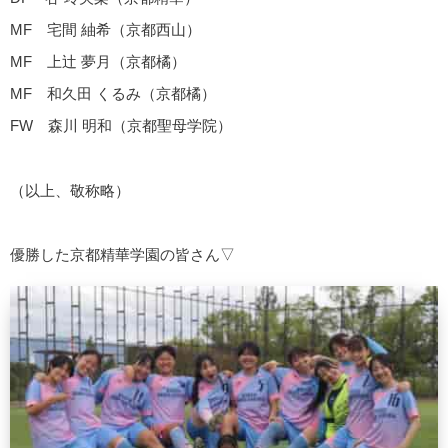
MF 宅間 紬希（京都西山）
MF 上辻 夢月（京都橘）
MF 和久田 くるみ（京都橘）
FW 森川 明和（京都聖母学院）
（以上、敬称略）
優勝した京都精華学園の皆さん▽