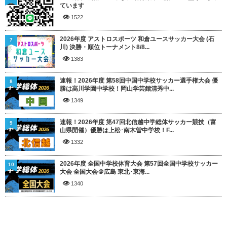
ています
1522
2026年度 アストロスポーツ 和倉ユースサッカー大会 (石
7
川) 決勝・順位トーナメント8/8...
1383
速報！2026年度 第58回中国中学校サッカー選手権大会 優
8
勝は高川学園中学校！岡山学芸館清秀中...
1349
速報！2026年度 第47回北信越中学総体サッカー競技（富
9
山県開催）優勝は上松･南木曽中学校！F...
1332
2026年度 全国中学校体育大会 第57回全国中学校サッカー
10
大会 全国大会＠広島 東北･東海...
1340