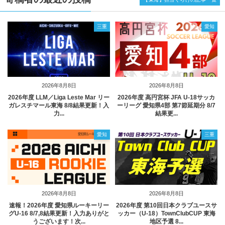
三重
愛知
2026年8月8日
2026年8月8日
2026年度 LLM／Liga Leste Mar リー
2026年度 高円宮杯 JFA U-18サッカ
ガレスチマール東海 8/8結果更新！入
ーリーグ 愛知県4部 第7節延期分 8/7
力...
結果更...
愛知
三重
2026年8月8日
2026年8月8日
速報！2026年度 愛知県ルーキーリー
2026年度 第10回日本クラブユースサ
グU-16 8/7,8結果更新！入力ありがと
ッカー（U-18）TownClubCUP 東海
うございます！次...
地区予選 8...