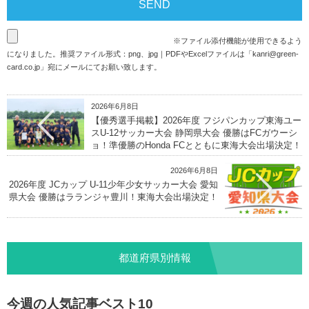
※ファイル添付機能が使用できるよう
になりました。推奨ファイル形式：png、jpg｜PDFやExcelファイルは「
kanri@green-
card.co.jp
」宛にメールにてお願い致します。
2026年6月8日
【優秀選手掲載】2026年度 フジパンカップ東海ユー
スU-12サッカー大会 静岡県大会 優勝はFCガウーシ
ョ！準優勝のHonda FCとともに東海大会出場決定！
2026年6月8日
2026年度 JCカップ U-11少年少女サッカー大会 愛知
県大会 優勝はラランジャ豊川！東海大会出場決定！
都道府県別情報
今週の人気記事ベスト10