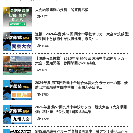
大会結果速報の投稿・閲覧掲示板
1
5471
速報！2026年度 第57回 関東中学校サッカー大会＠茨城 聖
2
望学園中と修徳中が決勝進出、奈良中...
1906
【優勝写真掲載】2026年度 第48回 東海中学総体サッカー
3
大会（愛知開催）静岡学園がPKを制し...
1891
2026年度 第75回近畿中学総合体育大会 サッカーの部 優
4
勝は京都精華学園中学校！全国大会出場...
1783
2026年度 第57回九州中学校サッカー競技大会（大分県開
5
催）準決勝、5位決定1回戦 8/8結果...
1729
SNS結果速報グループ参加者募集中！激アツ！盛り上がっ
6