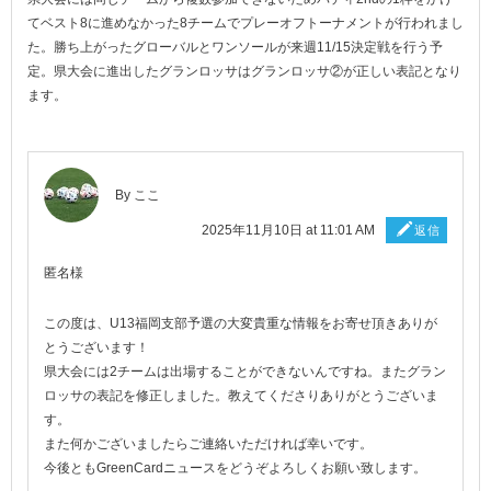
てベスト8に進めなかった8チームでプレーオフトーナメントが行われまし
た。勝ち上がったグローバルとワンソールが来週11/15決定戦を行う予
定。県大会に進出したグランロッサはグランロッサ②が正しい表記となり
ます。
By
ここ
2025年11月10日 at 11:01 AM
返信
匿名様
この度は、U13福岡支部予選の大変貴重な情報をお寄せ頂きありが
とうございます！
県大会には2チームは出場することができないんですね。またグラン
ロッサの表記を修正しました。教えてくださりありがとうございま
す。
また何かございましたらご連絡いただければ幸いです。
今後ともGreenCardニュースをどうぞよろしくお願い致します。