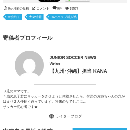
9か月前の投稿
コメント
9件
15577
大会終了
大会情報
2025クラブ新人戦
寄稿者プロフィール
JUNIOR SOCCER NEWS
Writer
【九州･沖縄】担当 KANA
３児のママです。
４歳の息子君にサッカーをさせようと体験させたら、付添のお姉ちゃんの方が
はまり２人仲良く通っています。将来のなでしこに...
サッカー初心者です★
ライターブログ