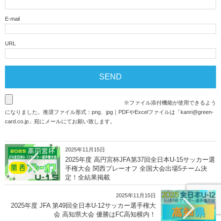
E-mail
URL
※ファイル添付機能が使用できるよう
になりました。推奨ファイル形式：png、jpg｜PDFやExcelファイルは「
kanri@green-
card.co.jp
」宛にメールにてお願い致します。
2025年11月15日
2025年度 高円宮杯JFA第37回全日本U-15サッカー選
手権大会 関西プレーオフ 全国大会出場5チーム決
定！全結果掲載
2025年11月15日
2025年度 JFA 第49回全日本U-12サッカー選手権大
会 高知県大会 優勝はFC高知横内！