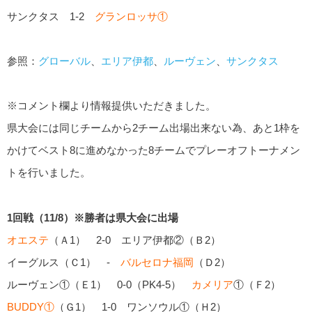
サンクタス 1-2
グランロッサ①
参照：
グローバル
、
エリア伊都
、
ルーヴェン
、
サンクタス
※コメント欄より情報提供いただきました。
県大会には同じチームから2チーム出場出来ない為、あと1枠を
かけてベスト8に進めなかった8チームでプレーオフトーナメン
トを行いました。
1回戦（11/8）※勝者は県大会に出場
オエステ
（Ａ1） 2-0 エリア伊都②（Ｂ2）
イーグルス（Ｃ1） -
バルセロナ福岡
（Ｄ2）
ルーヴェン①（Ｅ1） 0-0（PK4-5）
カメリア
①（Ｆ2）
BUDDY①
（Ｇ1） 1-0 ワンソウル①（Ｈ2）