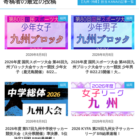
寄稿者の最近の投稿
【九州･沖縄】担当 KANAの記事一覧
福岡
福岡
2026年8月8日
2026年8月8日
2026年度 国民スポーツ大会 第46回九
2026年度 国民スポーツ大会 第46回九
州ブロック大会サッカー競技 少年女
州ブロック大会サッカー競技 少年男
子（鹿児島開催） 8/22...
子 8/22.23開催！大...
福岡
福岡
2026年8月8日
2026年8月8日
2026年度 第57回九州中学校サッカー
2026 KYFA 第29回九州女子サッカー
競技大会（大分県開催）準決勝、5位
リーグ 8/9結果速報！
決定1回戦 8/8結果掲載！...