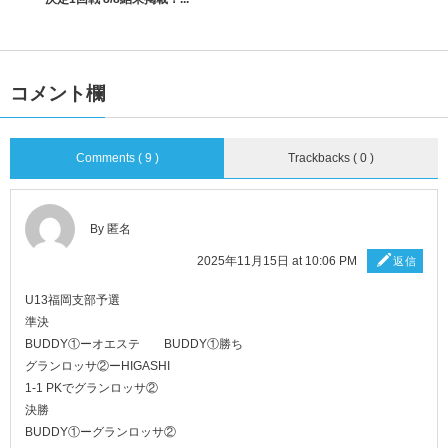
コメント欄
Comments ( 9 )
Trackbacks ( 0 )
By 匿名
2025年11月15日 at 10:06 PM
返信
U13福岡支部予選
準決
BUDDY①ーオエステ BUDDY①勝ち
グランロッサ②ーHIGASHI
1-1 PKでグランロッサ②
決勝
BUDDY①ーグランロッサ②