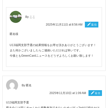
By
ここ
2025年11月11日 at 8:56 AM
返信
匿名様
U13福岡支部予選の結果情報をお寄せ頂きありがとうございます！
また何かございましたらご連絡いただければ幸いです。
今後ともGreenCardニュースをどうぞよろしくお願い致します！
By 匿名
2025年11月10日 at 1:09 AM
返信
U13福岡支部予選
県大会には同じチームから複数参加できないためバディ2ndの1枠をかけ